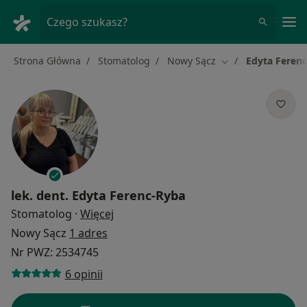
Me
Czego szukasz?
Strona Główna
Stomatolog
Nowy Sącz
Edyta Feren
Zmień miasto
lek. dent.
Edyta Ferenc-Ryba
O specjalizacjach
Stomatolog
·
Więcej
Nowy Sącz
1 adres
Nr PWZ: 2534745
6 opinii