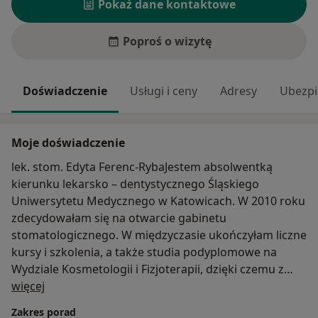
Pokaż dane kontaktowe
Poproś o wizytę
Doświadczenie
Usługi i ceny
Adresy
Ubezpi
Moje doświadczenie
lek. stom. Edyta Ferenc-RybaJestem absolwentką
kierunku lekarsko – dentystycznego Śląskiego
Uniwersytetu Medycznego w Katowicach. W 2010 roku
zdecydowałam się na otwarcie gabinetu
stomatologicznego. W międzyczasie ukończyłam liczne
kursy i szkolenia, a także studia podyplomowe na
Wydziale Kosmetologii i Fizjoterapii, dzięki czemu z
O mnie
pełną odpowiedzialnością, nabytą wiedzą oraz w
więcej
odpowiedzi na oczekiwania Pacjentów, mogłam
Zakres porad