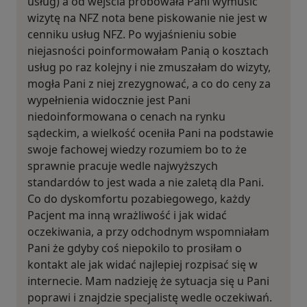
usług) a od wejścia próbowała Pani wymusić
wizytę na NFZ nota bene piskowanie nie jest w
cenniku usług NFZ. Po wyjaśnieniu sobie
niejasności poinformowałam Panią o kosztach
usług po raz kolejny i nie zmuszałam do wizyty,
mogła Pani z niej zrezygnować, a co do ceny za
wypełnienia widocznie jest Pani
niedoinformowana o cenach na rynku
sądeckim, a wielkość oceniła Pani na podstawie
swoje fachowej wiedzy rozumiem bo to że
sprawnie pracuje wedle najwyższych
standardów to jest wada a nie zaletą dla Pani.
Co do dyskomfortu pozabiegowego, każdy
Pacjent ma inną wrażliwość i jak widać
oczekiwania, a przy odchodnym wspomniałam
Pani że gdyby coś niepokilo to prosiłam o
kontakt ale jak widać najlepiej rozpisać się w
internecie. Mam nadzieję że sytuacja się u Pani
poprawi i znajdzie specjalistę wedle oczekiwań.