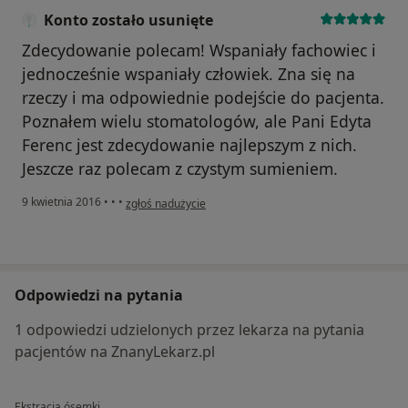
Konto zostało usunięte
Zdecydowanie polecam! Wspaniały fachowiec i
jednocześnie wspaniały człowiek. Zna się na
rzeczy i ma odpowiednie podejście do pacjenta.
Poznałem wielu stomatologów, ale Pani Edyta
Ferenc jest zdecydowanie najlepszym z nich.
Jeszcze raz polecam z czystym sumieniem.
w opinii użytkownika Konto zostało usunięte
9 kwietnia 2016
•
•
•
zgłoś nadużycie
Odpowiedzi na pytania
1 odpowiedzi udzielonych przez lekarza na pytania
pacjentów na ZnanyLekarz.pl
Ekstracja ósemki