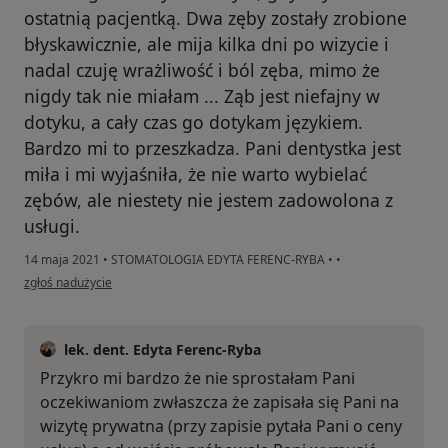
ostatnią pacjentką. Dwa zęby zostały zrobione
błyskawicznie, ale mija kilka dni po wizycie i
nadal czuję wrażliwość i ból zęba, mimo że
nigdy tak nie miałam ... Ząb jest niefajny w
dotyku, a cały czas go dotykam językiem.
Bardzo mi to przeszkadza. Pani dentystka jest
miła i mi wyjaśniła, że nie warto wybielać
zębów, ale niestety nie jestem zadowolona z
usługi.
14 maja 2021
•
STOMATOLOGIA EDYTA FERENC-RYBA
•
•
w opinii użytkownika K.M.
zgłoś nadużycie
lek. dent. Edyta Ferenc-Ryba
Przykro mi bardzo że nie sprostałam Pani
oczekiwaniom zwłaszcza że zapisała się Pani na
wizytę prywatna (przy zapisie pytała Pani o ceny