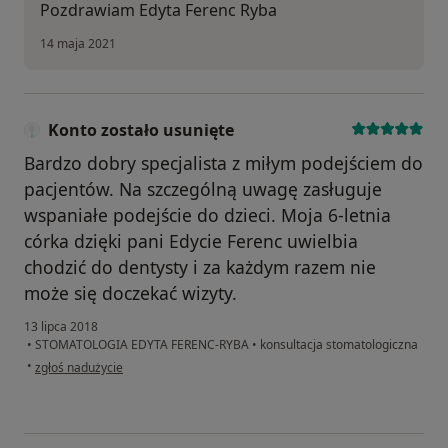
Pozdrawiam Edyta Ferenc Ryba
14 maja 2021
Konto zostało usunięte
Bardzo dobry specjalista z miłym podejściem do
pacjentów. Na szczególną uwagę zasługuje
wspaniałe podejście do dzieci. Moja 6-letnia
córka dzięki pani Edycie Ferenc uwielbia
chodzić do dentysty i za każdym razem nie
może się doczekać wizyty.
13 lipca 2018
•
STOMATOLOGIA EDYTA FERENC-RYBA
•
konsultacja stomatologiczna
w opinii użytkownika Konto zostało usunięte
•
zgłoś nadużycie