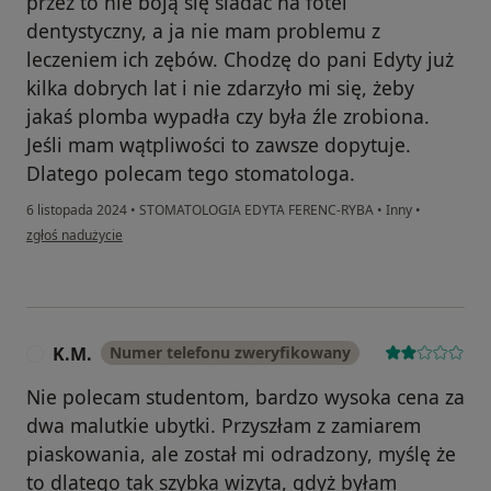
przez to nie boją się siadać na fotel
dentystyczny, a ja nie mam problemu z
leczeniem ich zębów. Chodzę do pani Edyty już
kilka dobrych lat i nie zdarzyło mi się, żeby
jakaś plomba wypadła czy była źle zrobiona.
Jeśli mam wątpliwości to zawsze dopytuje.
Dlatego polecam tego stomatologa.
6 listopada 2024
•
STOMATOLOGIA EDYTA FERENC-RYBA
•
Inny
•
w opinii użytkownika Aneta
zgłoś nadużycie
K.M.
Numer telefonu zweryfikowany
K
Nie polecam studentom, bardzo wysoka cena za
dwa malutkie ubytki. Przyszłam z zamiarem
piaskowania, ale został mi odradzony, myślę że
to dlatego tak szybka wizyta, gdyż byłam