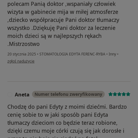
polecam Panią doktor ,wspaniały człowiek
wizyta w gabinecie mija w miłej atmosferze
,dziecko współpracuje Pani doktor tłumaczy
wszystko .Dziękuję Pani doktor za leczenie
moich dzieci są w najlepszych rękach
.Mistrzostwo
20 stycznia 2025
•
STOMATOLOGIA EDYTA FERENC-RYBA
•
Inny
•
w opinii użytkownika Ela Kulig
zgłoś nadużycie
Aneta
Numer telefonu zweryfikowany
A
Chodzę do pani Edyty z moimi dziećmi. Bardzo
cenię sobie to w jaki sposób pani Edyta
tłumaczy dzieciom co będzie teraz robione,
dzięki czemu moje córki czują się jak dorosłe i