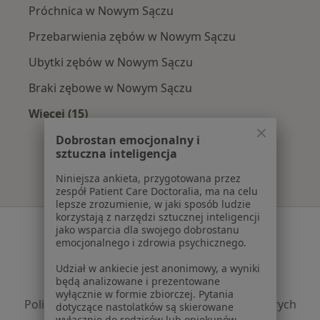
Próchnica w Nowym Sączu
Przebarwienia zębów w Nowym Sączu
Ubytki zębów w Nowym Sączu
Braki zębowe w Nowym Sączu
Więcej (15)
Więcej w kategorii: Najczęście leczone chorob
Dobrostan emocjonalny i
sztuczna inteligencja
Niniejsza ankieta, przygotowana przez
zespół Patient Care Doctoralia, ma na celu
lepsze zrozumienie, w jaki sposób ludzie
korzystają z narzędzi sztucznej inteligencji
Serwis
jako wsparcia dla swojego dobrostanu
emocjonalnego i zdrowia psychicznego.
Regulamin
Udział w ankiecie jest anonimowy, a wyniki
Polityka prywatności pacjentów
będą analizowane i prezentowane
Polityka prywatności profesjonalistów
wyłącznie w formie zbiorczej. Pytania
Polityka prywatności dla profesjonalistów, których
dotyczące nastolatków są skierowane
wyłącznie do rodziców lub opiekunów