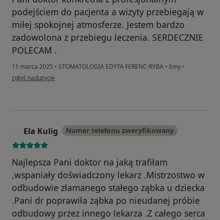
podejściem do pacjenta a wizyty przebiegają w
miłej spokojnej atmosferze. Jestem bardzo
zadowolona z przebiegu leczenia. SERDECZNIE
POLECAM .
11 marca 2025
•
STOMATOLOGIA EDYTA FERENC-RYBA
•
Inny
•
w opinii użytkownika Rena
zgłoś nadużycie
Ela Kulig
Numer telefonu zweryfikowany
E
Najlepsza Pani doktor na jaką trafiłam
,wspaniały doświadczony lekarz .Mistrzostwo w
odbudowie złamanego stałego ząbka u dziecka
.Pani dr poprawiła ząbka po nieudanej próbie
odbudowy przez innego lekarza .Z całego serca