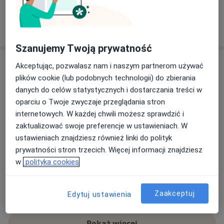
Ten lekarz nie dodał jeszcze informacji o usługach i
cenach.
Szanujemy Twoją prywatność
Adres
Akceptując, pozwalasz nam i naszym partnerom używać
plików cookie (lub podobnych technologii) do zbierania
STOMATOLOGIA EDYTA FERENC-RYBA
danych do celów statystycznych i dostarczania treści w
Grunwaldzka 241,
33-300
Nowy Sącz
oparciu o Twoje zwyczaje przeglądania stron
internetowych. W każdej chwili możesz sprawdzić i
zaktualizować swoje preferencje w ustawieniach. W
Powiększ mapę
otwiera się w nowej karcie
ustawieniach znajdziesz również linki do polityk
prywatności stron trzecich. Więcej informacji znajdziesz
Dostępność
W tym gabinecie nie można umawiać wizyt przez
w
polityka cookies
internet
Co mam zrobić w tej sytuacji?
Zaakceptuj
Edytuj ustawienia
Pokaż więcej