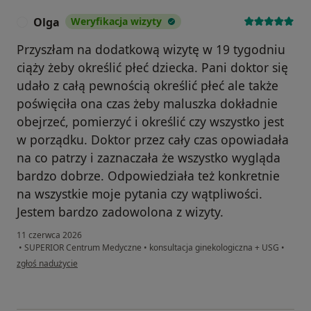
Olga
Weryfikacja wizyty
O
Przyszłam na dodatkową wizytę w 19 tygodniu
ciąży żeby określić płeć dziecka. Pani doktor się
udało z całą pewnością określić płeć ale także
poświęciła ona czas żeby maluszka dokładnie
obejrzeć, pomierzyć i określić czy wszystko jest
w porządku. Doktor przez cały czas opowiadała
na co patrzy i zaznaczała że wszystko wygląda
bardzo dobrze. Odpowiedziała też konkretnie
na wszystkie moje pytania czy wątpliwości.
Jestem bardzo zadowolona z wizyty.
11 czerwca 2026
•
SUPERIOR Centrum Medyczne
•
konsultacja ginekologiczna + USG
•
w opinii użytkownika Olga
zgłoś nadużycie