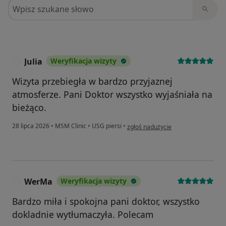
Szukaj w opiniach
Julia
Weryfikacja wizyty
J
Wizyta przebiegła w bardzo przyjaznej
atmosferze. Pani Doktor wszystko wyjaśniała na
bieżąco.
w opinii użytkownika Julia
28 lipca 2026
•
MSM Clinic
•
USG piersi
•
zgłoś nadużycie
WerMa
Weryfikacja wizyty
W
Bardzo miła i spokojna pani doktor, wszystko
dokladnie wytłumaczyła. Polecam