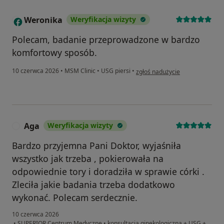
Weronika
Weryfikacja wizyty
W
Polecam, badanie przeprowadzone w bardzo
komfortowy sposób.
w opinii użytkownika Weronika
10 czerwca 2026
•
MSM Clinic
•
USG piersi
•
zgłoś nadużycie
Aga
Weryfikacja wizyty
A
Bardzo przyjemna Pani Doktor, wyjaśniła
wszystko jak trzeba , pokierowała na
odpowiednie tory i doradziła w sprawie córki .
Zleciła jakie badania trzeba dodatkowo
wykonać. Polecam serdecznie.
10 czerwca 2026
•
SUPERIOR Centrum Medyczne
•
konsultacja ginekologiczna + USG +