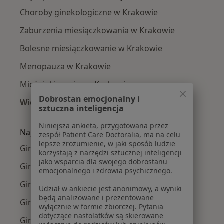
Choroby ginekologiczne w Krakowie
Zaburzenia miesiączkowania w Krakowie
Bolesne miesiączkowanie w Krakowie
Menopauza w Krakowie
Mięśniaki macicy w Krakowie
Dobrostan emocjonalny i
Więcej (15)
sztuczna inteligencja
Więcej w kategorii: Najczęście leczone chorob
Niniejsza ankieta, przygotowana przez
Najpopularniejsze ubezpieczenia
zespół Patient Care Doctoralia, ma na celu
lepsze zrozumienie, w jaki sposób ludzie
Ginekolodzy z Allianz w Krakowie
korzystają z narzędzi sztucznej inteligencji
jako wsparcia dla swojego dobrostanu
Ginekolodzy z Signal Iduna w Krakowie
emocjonalnego i zdrowia psychicznego.
Ginekolodzy z JP MEDICA w Krakowie
Udział w ankiecie jest anonimowy, a wyniki
będą analizowane i prezentowane
Ginekolodzy z TU Zdrowie w Krakowie
wyłącznie w formie zbiorczej. Pytania
dotyczące nastolatków są skierowane
Ginekolodzy z Świat Zdrowia w Krakowie