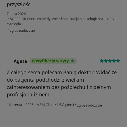
przyszłości.
7 lipca 2026
•
SUPERIOR Centrum Medyczne
•
konsultacja ginekologiczna + USG +
cytologia
w opinii użytkownika Emilia
•
zgłoś nadużycie
Agata
Weryfikacja wizyty
A
Z całego serca polecam Panią doktor .Widać że
do pacjenta podchodzi z wielkim
zainteresowaniem bez pośpiechu i z pełnym
profesjonalizmem.
w opinii użytkownika Agata
16 czerwca 2026
•
MSM Clinic
•
USG piersi
•
zgłoś nadużycie