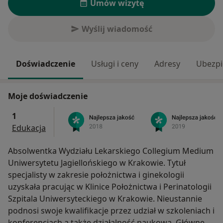
Umów wizytę
Wyślij wiadomość
Doświadczenie
Usługi i ceny
Adresy
Ubezpi
Moje doświadczenie
1
Edukacja
Absolwentka Wydziału Lekarskiego Collegium Medium
Uniwersytetu Jagiellońskiego w Krakowie. Tytuł
specjalisty w zakresie położnictwa i ginekologii
uzyskała pracując w Klinice Położnictwa i Perinatologii
Szpitala Uniwersyteckiego w Krakowie. Nieustannie
podnosi swoje kwalifikacje przez udział w szkoleniach i
konferencjach a także działalność naukową. Główne