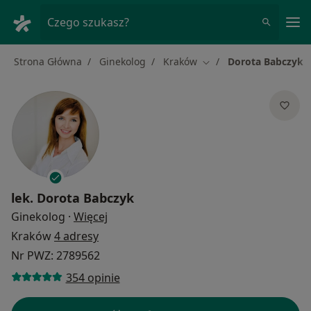
Me
Czego szukasz?
Strona Główna
Ginekolog
Kraków
Dorota Babczyk
Zmień miasto
lek.
Dorota Babczyk
O specjalizacjach
Ginekolog
·
Więcej
Kraków
4 adresy
Nr PWZ: 2789562
354 opinie