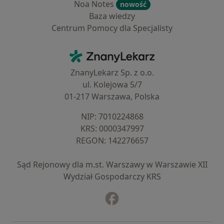
Noa Notes
nowość
Baza wiedzy
Centrum Pomocy dla Specjalisty
Kontakt
ZnanyLekarz - Strona główna
ZnanyLekarz Sp. z o.o.
ul. Kolejowa 5/7
01-217 Warszawa, Polska
NIP: ⁠7010224868
KRS: ⁠0000347997
REGON: ⁠142276657
Sąd Rejonowy dla m.st. Warszawy w Warszawie XII
Wydział Gospodarczy KRS
Facebook
otwiera się w nowej karcie