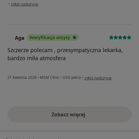
w opinii użytkownika Sylwia
•
zgłoś nadużycie
Aga
Weryfikacja wizyty
A
Szczerze polecam , przesympatyczna lekarka,
bardzo miła atmosfera
w opinii użytkownika Aga
21 kwietnia 2026
•
MSM Clinic
•
USG piersi
•
zgłoś nadużycie
Zobacz więcej
opinie powyżej