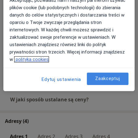
Akceptując, pozwalasz nam i naszym partnerom używać
plików cookie (lub podobnych technologii) do zbierania
danych do celów statystycznych i dostarczania treści w
Pakiet KOMBO - konsultacja
ginekologiczna + USG
oparciu o Twoje zwyczaje przeglądania stron
ginekologiczne + USG piersi +
Umów wizytę
internetowych. W każdej chwili możesz sprawdzić i
cytologia płynna
zaktualizować swoje preferencje w ustawieniach. W
600 zł
Szczegóły
ustawieniach znajdziesz również linki do polityk
prywatności stron trzecich. Więcej informacji znajdziesz
Prowadzenie ciąży
w
polityka cookies
Umów wizytę
260 zł - 350 zł
Szczegóły
Zaakceptuj
+ 33 usługi
Edytuj ustawienia
W jaki sposób ustalane są ceny?
Adresy (4)
Adres 1
Adres 2
Adres 3
Adres 4