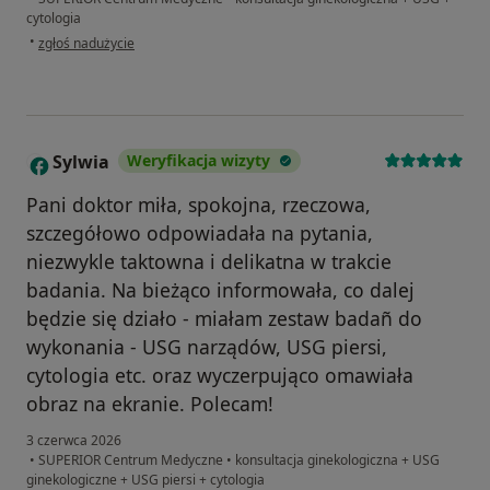
cytologia
w opinii użytkownika Aga
•
zgłoś nadużycie
Sylwia
Weryfikacja wizyty
S
Pani doktor miła, spokojna, rzeczowa,
szczegółowo odpowiadała na pytania,
niezwykle taktowna i delikatna w trakcie
badania. Na bieżąco informowała, co dalej
będzie się działo - miałam zestaw badañ do
wykonania - USG narządów, USG piersi,
cytologia etc. oraz wyczerpująco omawiała
obraz na ekranie. Polecam!
3 czerwca 2026
•
SUPERIOR Centrum Medyczne
•
konsultacja ginekologiczna + USG
ginekologiczne + USG piersi + cytologia