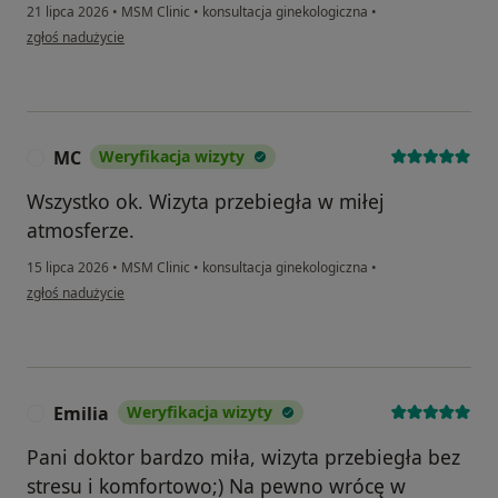
21 lipca 2026
•
MSM Clinic
•
konsultacja ginekologiczna
•
w opinii użytkownika WerMa
zgłoś nadużycie
MC
Weryfikacja wizyty
M
Wszystko ok. Wizyta przebiegła w miłej
atmosferze.
15 lipca 2026
•
MSM Clinic
•
konsultacja ginekologiczna
•
w opinii użytkownika MC
zgłoś nadużycie
Emilia
Weryfikacja wizyty
E
Pani doktor bardzo miła, wizyta przebiegła bez
stresu i komfortowo;) Na pewno wrócę w