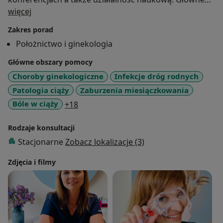
O mnie
zainteresowania oraz praca zawodowa związane są z
więcej
opieką nad kobietą w ciąży fizjologicznej i powikłanej,
Zakres porad
diagnostyką ultrasonograficzną płodu i narządu
Położnictwo i ginekologia
rodnego a także codziennymi problemami
ginekologicznymi kobiet wraz z poradnictwem
Główne obszary pomocy
antykoncepcyjnym. Należy do Polskiego Towarzystwa
Choroby ginekologiczne
Infekcje dróg rodnych
Ginekologów i Położników. Posiada certyfikaty badań
Patologia ciąży
Zaburzenia miesiączkowania
USG i Fetal Medicine Foundation (FMF).
a11y_sr_more_diseases
Bóle w ciąży
+18
Rodzaje konsultacji
Stacjonarne
Zobacz lokalizacje (3)
Zdjęcia i filmy