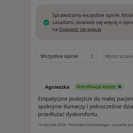
Sprawdzamy wszystkie opinie. Mode
zasadami, dowiedz się więcej o opin
Dowiedz się w
na
Dowiedz się więcej
Szukaj w opi
Agnieszka
Weryfikacja wizyty
A
Empatyczne podejście do małej pacjent
spokojnie tłumaczy i jednocześnie dzi
przedłużać dyskomfortu.
14 stycznia 2026
•
Primadent Stomatologia
•
Leczenie pró