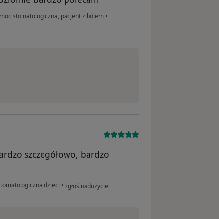
oc stomatologiczna, pacjent z bólem
•
bardzo szczegółowo, bardzo
w opinii użytkownika Gosia
stomatologiczna dzieci
•
zgłoś nadużycie