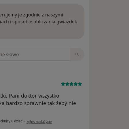
rujemy je zgodnie z naszymi
iach i sposobie obliczania gwiazdek
ięcej o opiniach
niach
ki, Pani doktor wszystko
ała bardzo sprawnie tak żeby nie
w opinii użytkownika Agnieszka
chnicy u dzieci
•
zgłoś nadużycie