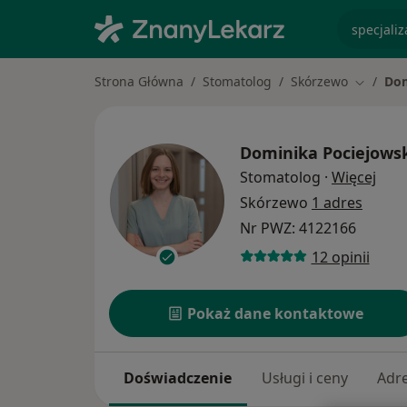
specjaliz
Strona Główna
Stomatolog
Skórzewo
Dom
Zmień m
Dominika Pociejows
O sp
Stomatolog
·
Więcej
Skórzewo
1 adres
Nr PWZ: 4122166
12 opinii
Pokaż dane kontaktowe
Doświadczenie
Usługi i ceny
Adr