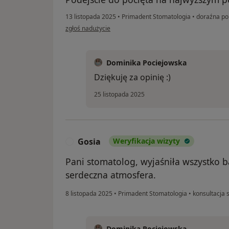
13 listopada 2025
•
Primadent Stomatologia
•
doraźna pom
w opinii użytkownika Tomasz
zgłoś nadużycie
Dominika Pociejowska
Dziękuję za opinię :)
25 listopada 2025
Gosia
Weryfikacja wizyty
G
Pani stomatolog, wyjaśniła wszystko 
serdeczna atmosfera.
8 listopada 2025
•
Primadent Stomatologia
•
konsultacja 
Dominika Pociejowska