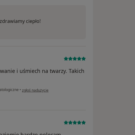
ozdrawiamy ciepło!
wanie i uśmiech na twarzy. Takich
w opinii użytkownika Anna
tologiczne
•
zgłoś nadużycie
poziomie bardzo polecam