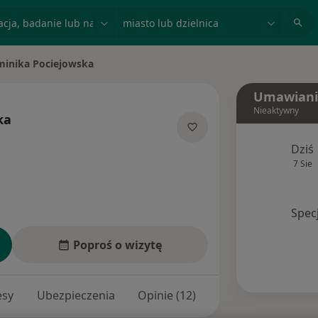
acja, badanie lub nazwisko
miasto lub dzielnica
inika Pociejowska
iasto
Umawiani
Nieaktywny
ka
ecjalizacjach
Dziś
7 Sie
Spec
Poproś o wizytę
esy
Ubezpieczenia
Opinie (12)