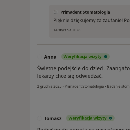
Primadent Stomatologia
Pięknie dziękujemy za zaufanie! P
14 stycznia 2026
Anna
Weryfikacja wizyty
A
Świetne podejście do dzieci. Zaangażo
lekarzy chce się odwiedzać.
2 grudnia 2025
•
Primadent Stomatologia
•
Badanie stoma
Tomasz
Weryfikacja wizyty
T
Podejście do pocięta na najwyższym 