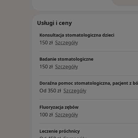
o 
Staż podyplomowy odbywałam w Uniwersyt
Medycyny Specjalistycznej w Poznaniu, gd
leczeniu pacjentów z różnymi problemami 
Usługi i ceny
Konsultacja stomatologiczna dzieci
150 zł
Szczegóły
Badanie stomatologiczne
150 zł
Szczegóły
Doraźna pomoc stomatologiczna, pacjent z b
Od 350 zł
Szczegóły
Fluoryzacja zębów
100 zł
Szczegóły
Leczenie próchnicy