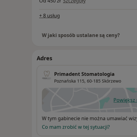
Od 450 zł
Szczegóły
+ 8 usług
W jaki sposób ustalane są ceny?
Adres
Primadent Stomatologia
Poznańska 115,
60-185
Skórzewo
Powiększ
ot
Dostępność
W tym gabinecie nie można umawiać wizy
Co mam zrobić w tej sytuacji?