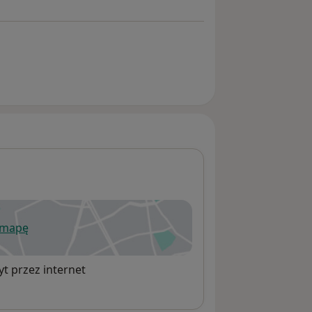
 mapę
wiera się w nowej karcie
t przez internet