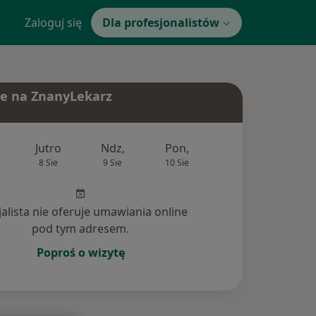
Zaloguj się
Dla profesjonalistów
e na ZnanyLekarz
Jutro
Ndz,
Pon,
Wt,
Śr,
8 Sie
9 Sie
10 Sie
11 Sie
12 Si
jalista nie oferuje umawiania online
pod tym adresem.
Poproś o wizytę