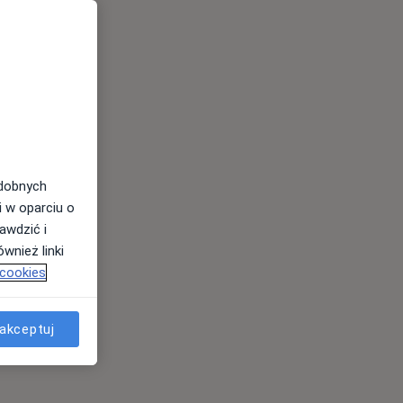
odobnych
i w oparciu o
awdzić i
wnież linki
 cookies
akceptuj