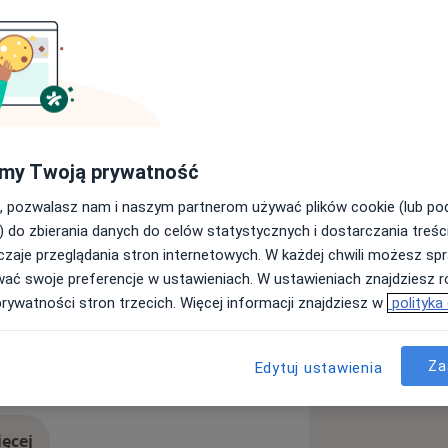
bór właściwej usługi, aby dobrać
by. Prosimy o umieszczenie krótkiego
my Twoją prywatność
achowawczą oraz stomatologią
, pozwalasz nam i naszym partnerom używać plików cookie (lub p
) do zbierania danych do celów statystycznych i dostarczania treśc
ctwo w wielu kursach cały czas
zaje przeglądania stron internetowych. W każdej chwili możesz spr
wać swoje preferencje w ustawieniach. W ustawieniach znajdziesz ró
prywatności stron trzecich. Więcej informacji znajdziesz w
polityka
ą
nie precyzja, połączenie estetyki z
e całkowita bezbolesność
Za
Edytuj ustawienia
a11y_sr_more_diseases
Afta
Przebarwienia zębów
+6
tystycznego na Uniwersytecie
 Poznaniu.
ęcej