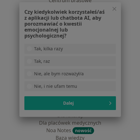
Centrum prasowe
Kontakt
Czy kiedykolwiek korzystałeś/aś
z aplikacji lub chatbota AI, aby
Dla pacjentów
porozmawiać o kwestii
emocjonalnej lub
Lekarze
psychologicznej?
Placówki medyczne
Pytania i odpowiedzi
Tak, kilka razy
Usługi i zabiegi
Choroby
Tak, raz
Pomoc
Nie, ale bym rozważył/a
Aplikacje mobilne
Blog dla pacjentów
Nie, i nie ufam temu
Dla profesjonalistów
Dalej
Cennik
Dla lekarzy
Dla placówek medycznych
Noa Notes
nowość
Baza wiedzy