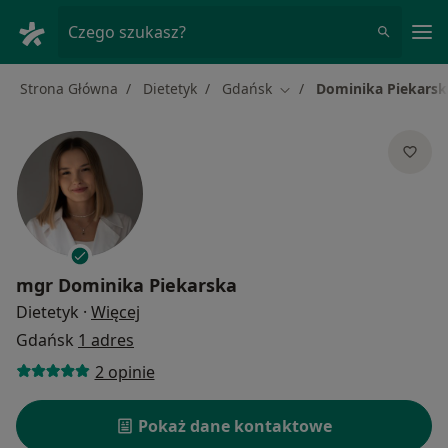
Me
Czego szukasz?
Strona Główna
Dietetyk
Gdańsk
Dominika Piekarsk
Zmień miasto
mgr
Dominika Piekarska
O specjalizacjach
Dietetyk
·
Więcej
Gdańsk
1 adres
2 opinie
Pokaż dane kontaktowe