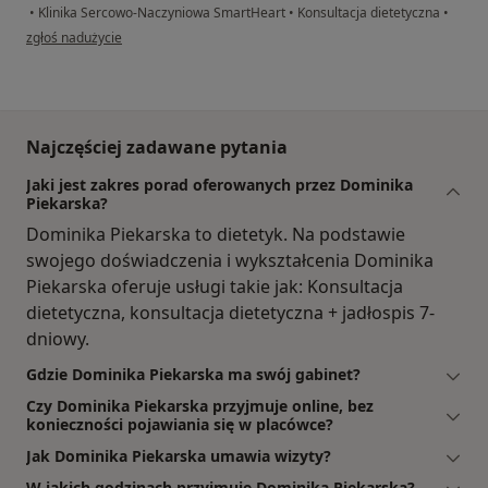
•
Klinika Sercowo-Naczyniowa SmartHeart
•
Konsultacja dietetyczna
•
w opinii użytkownika Magdalena
zgłoś nadużycie
Najczęściej zadawane pytania
Jaki jest zakres porad oferowanych przez Dominika
Piekarska?
Dominika Piekarska to dietetyk. Na podstawie
swojego doświadczenia i wykształcenia Dominika
Piekarska oferuje usługi takie jak: Konsultacja
dietetyczna, konsultacja dietetyczna + jadłospis 7-
dniowy.
Gdzie Dominika Piekarska ma swój gabinet?
Czy Dominika Piekarska przyjmuje online, bez
konieczności pojawiania się w placówce?
Jak Dominika Piekarska umawia wizyty?
W jakich godzinach przyjmuje Dominika Piekarska?