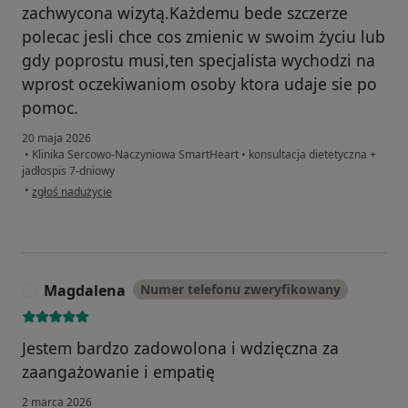
zachwycona wizytą.Każdemu bede szczerze
polecac jesli chce cos zmienic w swoim życiu lub
gdy poprostu musi,ten specjalista wychodzi na
wprost oczekiwaniom osoby ktora udaje sie po
pomoc.
20 maja 2026
•
Klinika Sercowo-Naczyniowa SmartHeart
•
konsultacja dietetyczna +
jadłospis 7-dniowy
w opinii użytkownika Julia G.
•
zgłoś nadużycie
Magdalena
Numer telefonu zweryfikowany
M
Jestem bardzo zadowolona i wdzięczna za
zaangażowanie i empatię
2 marca 2026