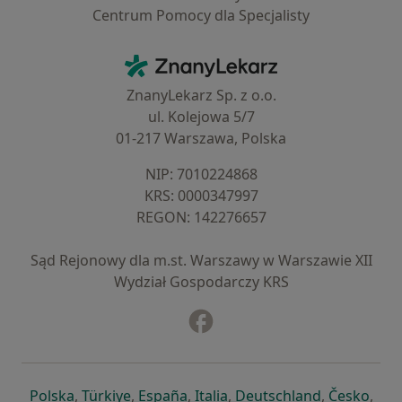
Centrum Pomocy dla Specjalisty
Kontakt
ZnanyLekarz - Strona główna
ZnanyLekarz Sp. z o.o.
ul. Kolejowa 5/7
01-217 Warszawa, Polska
NIP: ⁠7010224868
KRS: ⁠0000347997
REGON: ⁠142276657
Sąd Rejonowy dla m.st. Warszawy w Warszawie XII
Wydział Gospodarczy KRS
Facebook
otwiera się w nowej karcie
otwiera się w nowej karcie
otwiera się w nowej karcie
otwiera się w nowej karcie
otwiera się w nowej karci
otwiera się
otwi
Polska
,
Türkiye
,
España
,
Italia
,
Deutschland
,
Česko
,