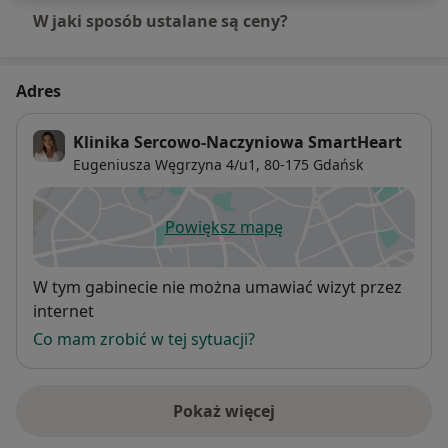
W jaki sposób ustalane są ceny?
Adres
Klinika Sercowo-Naczyniowa SmartHeart
Eugeniusza Węgrzyna 4/u1,
80-175
Gdańsk
Powiększ mapę
otwiera się w nowej karcie
Dostępność
W tym gabinecie nie można umawiać wizyt przez
internet
Co mam zrobić w tej sytuacji?
Pokaż więcej
o adresie