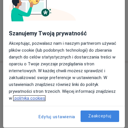
Zakres porad
Dietetyk kliniczny
Pacjenci których przyjmuję
Dorośli
Szanujemy Twoją prywatność
Akceptując, pozwalasz nam i naszym partnerom używać
Pokaż więcej
plików cookie (lub podobnych technologii) do zbierania
o doświadczeniu
danych do celów statystycznych i dostarczania treści w
oparciu o Twoje zwyczaje przeglądania stron
Usługi i ceny
internetowych. W każdej chwili możesz sprawdzić i
zaktualizować swoje preferencje w ustawieniach. W
Konsultacja dietetyczna
ustawieniach znajdziesz również linki do polityk
250 zł
Szczegóły
prywatności stron trzecich. Więcej informacji znajdziesz
w
polityka cookies
Konsultacja dietetyczna + jadłospis 7-dniowy
350 zł
Szczegóły
Zaakceptuj
Edytuj ustawienia