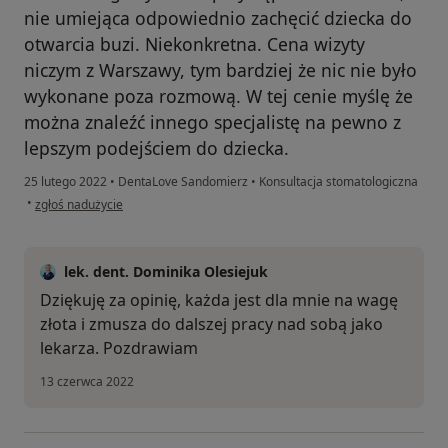
nie umiejąca odpowiednio zachęcić dziecka do
otwarcia buzi. Niekonkretna. Cena wizyty
niczym z Warszawy, tym bardziej że nic nie było
wykonane poza rozmową. W tej cenie myślę że
można znaleźć innego specjalistę na pewno z
lepszym podejściem do dziecka.
25 lutego 2022
•
DentaLove Sandomierz
•
Konsultacja stomatologiczna
w opinii użytkownika KK
•
zgłoś nadużycie
lek. dent. Dominika Olesiejuk
Dziękuję za opinię, każda jest dla mnie na wagę
złota i zmusza do dalszej pracy nad sobą jako
lekarza. Pozdrawiam
13 czerwca 2022