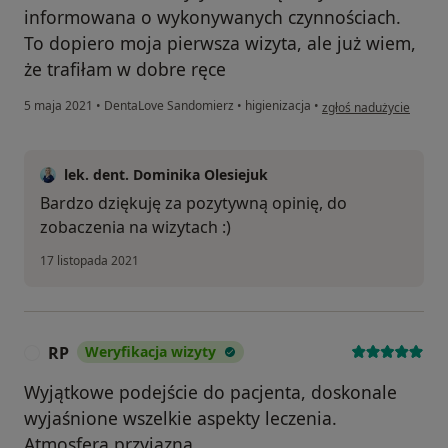
informowana o wykonywanych czynnościach.
To dopiero moja pierwsza wizyta, ale już wiem,
że trafiłam w dobre ręce
w opinii użytkownika I
5 maja 2021
•
DentaLove Sandomierz
•
higienizacja
•
zgłoś nadużycie
lek. dent. Dominika Olesiejuk
Bardzo dziękuję za pozytywną opinię, do
zobaczenia na wizytach :)
17 listopada 2021
RP
Weryfikacja wizyty
R
Wyjątkowe podejście do pacjenta, doskonale
wyjaśnione wszelkie aspekty leczenia.
Atmosfera przyjazna