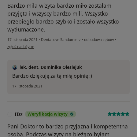
Bardzo mila wizyta bardzo miło zostałam
przyjęta i wszyscy bardzo mili. Wszystko
przebiegło bardzo szybko i zostało wszystko
wytłumaczone.
17 listopada 2021
•
DentaLove Sandomierz
•
odbudowa zębów
•
w opinii użytkownika K.L
zgłoś nadużycie
lek. dent. Dominika Olesiejuk
Bardzo dziękuję za tą miłą opinię :)
17 listopada 2021
IDz
Weryfikacja wizyty
I
Pani Doktor to bardzo przyjazna i kompetentna
osoba. Podczas wizyty na bieżąco byłam