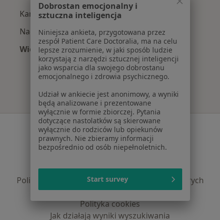
Dobrostan emocjonalny i
Kamień nazębny w Sandomierzu
sztuczna inteligencja
Nadwrażliwość zębów w Sandomierzu
Niniejsza ankieta, przygotowana przez
zespół Patient Care Doctoralia, ma na celu
Więcej (15)
lepsze zrozumienie, w jaki sposób ludzie
korzystają z narzędzi sztucznej inteligencji
Więcej w kategorii: Najczęście leczone chorob
jako wsparcia dla swojego dobrostanu
emocjonalnego i zdrowia psychicznego.
Udział w ankiecie jest anonimowy, a wyniki
będą analizowane i prezentowane
wyłącznie w formie zbiorczej. Pytania
dotyczące nastolatków są skierowane
Serwis
wyłącznie do rodziców lub opiekunów
prawnych. Nie zbieramy informacji
Regulamin
bezpośrednio od osób niepełnoletnich.
Polityka prywatności pacjentów
Polityka prywatności profesjonalistów
Start survey
Polityka prywatności dla profesjonalistów, których
dane pozyskaliśmy samodzielnie
Polityka cookies
Jak działają wyniki wyszukiwania