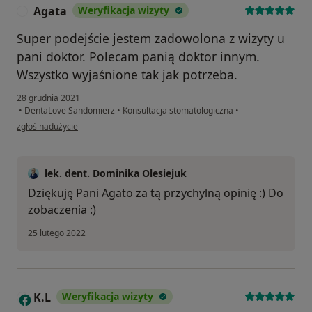
Agata
Weryfikacja wizyty
A
Super podejście jestem zadowolona z wizyty u
pani doktor. Polecam panią doktor innym.
Wszystko wyjaśnione tak jak potrzeba.
28 grudnia 2021
•
DentaLove Sandomierz
•
Konsultacja stomatologiczna
•
w opinii użytkownika Agata
zgłoś nadużycie
lek. dent. Dominika Olesiejuk
Dziękuję Pani Agato za tą przychylną opinię :) Do
zobaczenia :)
25 lutego 2022
K.L
Weryfikacja wizyty
K