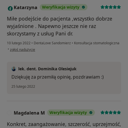
Katarzyna
Weryfikacja wizyty
K
Miłe podejście do pacjenta ,wszystko dobrze
wyjaśnione . Napewno jeszcze nie raz
skorzystamy z usług Pani dr.
10 lutego 2022
•
DentaLove Sandomierz
•
Konsultacja stomatologiczna
w opinii użytkownika Katarzyna
•
zgłoś nadużycie
lek. dent. Dominika Olesiejuk
Dziękuję za przemiłą opinię, pozdrawiam :)
25 lutego 2022
Magdalena M
Weryfikacja wizyty
M
Konkret, zaangażowanie, szczerość, uprzejmość,