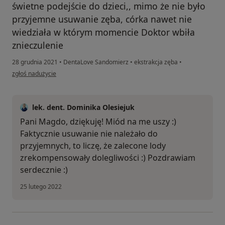
świetne podejście do dzieci,, mimo że nie było
przyjemne usuwanie zęba, córka nawet nie
wiedziała w którym momencie Doktor wbiła
znieczulenie
28 grudnia 2021
•
DentaLove Sandomierz
•
ekstrakcja zęba
•
w opinii użytkownika Magdalena M
zgłoś nadużycie
lek. dent. Dominika Olesiejuk
Pani Magdo, dziękuję! Miód na me uszy :)
Faktycznie usuwanie nie należało do
przyjemnych, to liczę, że zalecone lody
zrekompensowały dolegliwości :) Pozdrawiam
serdecznie :)
25 lutego 2022