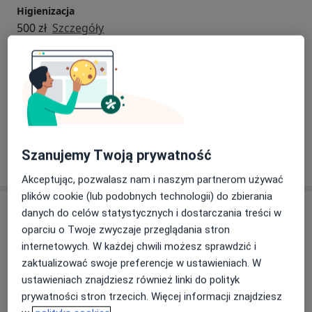
Higienizacja
500 zł
Szczegóły
Interwencja endodontyczna
400 zł
Szczegóły
+ 11 usług
Szanujemy Twoją prywatność
W jaki sposób ustalane są ceny?
Akceptując, pozwalasz nam i naszym partnerom używać
plików cookie (lub podobnych technologii) do zbierania
Adres
danych do celów statystycznych i dostarczania treści w
oparciu o Twoje zwyczaje przeglądania stron
DentaLove Sandomierz
internetowych. W każdej chwili możesz sprawdzić i
Energetyczna 2/l5,
2/L5, 27-600
Sandomierz
zaktualizować swoje preferencje w ustawieniach. W
ustawieniach znajdziesz również linki do polityk
prywatności stron trzecich. Więcej informacji znajdziesz
Powiększ mapę
otwiera się w nowej karcie