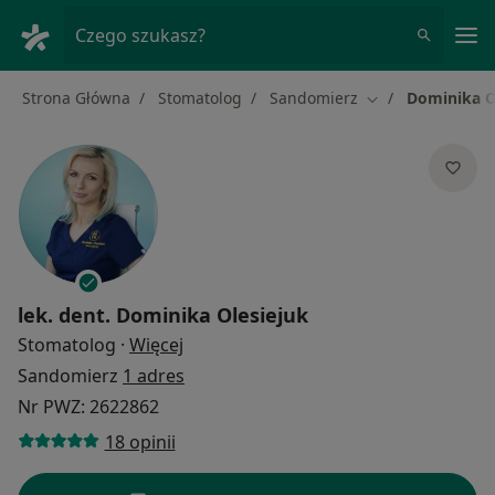
Me
Czego szukasz?
Strona Główna
Stomatolog
Sandomierz
Dominika O
Zmień miasto
lek. dent.
Dominika Olesiejuk
O specjalizacjach
Stomatolog
·
Więcej
Sandomierz
1 adres
Nr PWZ: 2622862
18 opinii