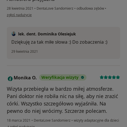
28 kwietnia 2021
•
DentaLove Sandomierz
•
odbudowa zębów
•
w opinii użytkownika RP
zgłoś nadużycie
lek. dent. Dominika Olesiejuk
Dziękuję za tak miłe słowa :) Do zobaczenia :)
29 kwietnia 2021
Monika O.
Weryfikacja wizyty
M
Wizyta przebiegła w bardzo miłej atmosferze.
Pani doktor nie robiła nic na siłę, aby nie zrazić
córki. Wszystko szczegółowo wyjaśniła. Na
pewno do niej wrócimy. Szczerze polecam.
18 marca 2021
•
DentaLove Sandomierz
•
wizyty adaptacyjne dla dzieci
w opinii użytkownika Monika O.
•
zgłoś nadużycie