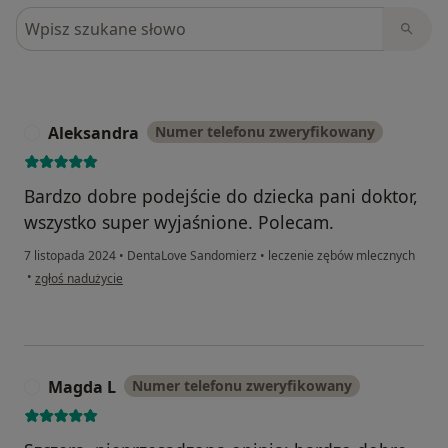
Szukaj w opiniach
Aleksandra
Numer telefonu zweryfikowany
A
Bardzo dobre podejście do dziecka pani doktor,
wszystko super wyjaśnione. Polecam.
7 listopada 2024
•
DentaLove Sandomierz
•
leczenie zębów mlecznych
w opinii użytkownika Aleksandra
•
zgłoś nadużycie
Magda L
Numer telefonu zweryfikowany
M