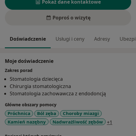
Pokaż dane kontaktowe
Poproś o wizytę
Doświadczenie
Usługi i ceny
Adresy
Ubezpi
Moje doświadczenie
Zakres porad
Stomatologia dziecięca
Chirurgia stomatologiczna
Stomatologia zachowawcza z endodoncją
Główne obszary pomocy
Próchnica
Ból zęba
Choroby miazgi
a11y_sr_m
Kamień nazębny
Nadwrażliwość zębów
+1