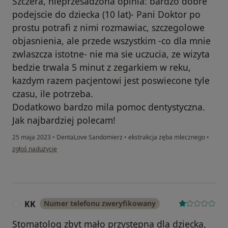
Szczera, nieprzesadzona opinia: bardzo dobre
podejscie do dziecka (10 lat)- Pani Doktor po
prostu potrafi z nimi rozmawiac, szczegolowe
objasnienia, ale przede wszystkim -co dla mnie
zwlaszcza istotne- nie ma sie uczucia, ze wizyta
bedzie trwala 5 minut z zegarkiem w reku,
kazdym razem pacjentowi jest poswiecone tyle
czasu, ile potrzeba.
Dodatkowo bardzo mila pomoc dentystyczna.
Jak najbardziej polecam!
25 maja 2023
•
DentaLove Sandomierz
•
ekstrakcja zęba mlecznego
•
w opinii użytkownika Magda L
zgłoś nadużycie
KK
Numer telefonu zweryfikowany
K
Stomatolog zbyt mało przystępna dla dziecka,