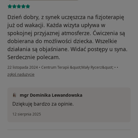
Dzień dobry, z synek uczęszcza na fizjoterapię
już od wakacji. Każda wizyta upływa w
spokojnej przyjaznej atmosferze. Ćwiczenia są
dobierana do możliwości dziecka. Wszelkie
działania są objaśniane. Widać postępy u syna.
Serdecznie polecam.
22 listopada 2024
•
Centrum Terapii &quot;Mały Rycerz&quot;
•
•
w opinii użytkownika Konto zostało usunięte
zgłoś nadużycie
mgr Dominika Lewandowska
Dziękuję bardzo za opinie.
12 sierpnia 2025