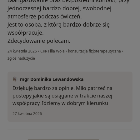
jednoczesnej bardzo dobrej, swobodnej
atmosferze podczas ćwiczeń.
Jest to osoba, z którą bardzo dobrze się
współpracuje.
Zdecydowanie polecam.
24 kwietnia 2026
•
CKR Filia Wola
•
konsultacja fizjoterapeutyczna
•
w opinii użytkownika Hubert Lewiński
zgłoś nadużycie
mgr Dominika Lewandowska
Dziękuję bardzo za opinie. Miło patrzeć na
postepy jakie są osiągane w trakcie naszej
współpracy. Idziemy w dobrym kierunku
27 kwietnia 2026