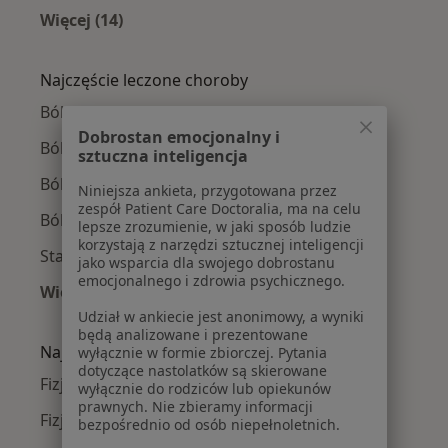
Więcej (14)
Więcej w kategorii: Fizjoterapeuci w pobliżu
Najczęście leczone choroby
Bóle kręgosłupa w Warszawie
Dobrostan emocjonalny i
Ból kolana w Warszawie
sztuczna inteligencja
Ból barku w Warszawie
Niniejsza ankieta, przygotowana przez
zespół Patient Care Doctoralia, ma na celu
Ból biodra w Warszawie
lepsze zrozumienie, w jaki sposób ludzie
korzystają z narzędzi sztucznej inteligencji
Stany pooperacyjne w Warszawie
jako wsparcia dla swojego dobrostanu
emocjonalnego i zdrowia psychicznego.
Więcej (15)
Więcej w kategorii: Najczęście leczone chorob
Udział w ankiecie jest anonimowy, a wyniki
będą analizowane i prezentowane
Najpopularniejsze ubezpieczenia
wyłącznie w formie zbiorczej. Pytania
dotyczące nastolatków są skierowane
Fizjoterapeuci z Medicover w Warszawie
wyłącznie do rodziców lub opiekunów
prawnych. Nie zbieramy informacji
Fizjoterapeuci z Allianz w Warszawie
bezpośrednio od osób niepełnoletnich.