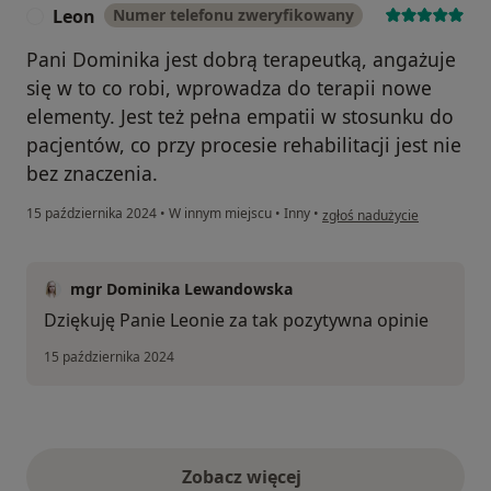
Leon
Numer telefonu zweryfikowany
L
Pani Dominika jest dobrą terapeutką, angażuje
się w to co robi, wprowadza do terapii nowe
elementy. Jest też pełna empatii w stosunku do
pacjentów, co przy procesie rehabilitacji jest nie
bez znaczenia.
w opinii użytkownika Leon
15 października 2024
•
W innym miejscu
•
Inny
•
zgłoś nadużycie
mgr Dominika Lewandowska
Dziękuję Panie Leonie za tak pozytywna opinie
15 października 2024
Zobacz więcej
opinie powyżej