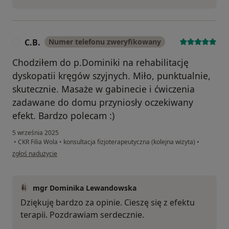
C.B.
Numer telefonu zweryfikowany
C
Chodziłem do p.Dominiki na rehabilitację
dyskopatii kręgów szyjnych. Miło, punktualnie,
skutecznie. Masaże w gabinecie i ćwiczenia
zadawane do domu przyniosły oczekiwany
efekt. Bardzo polecam :)
5 września 2025
•
CKR Filia Wola
•
konsultacja fizjoterapeutyczna (kolejna wizyta)
•
w opinii użytkownika C.B.
zgłoś nadużycie
mgr Dominika Lewandowska
Dziękuję bardzo za opinie. Cieszę się z efektu
terapii. Pozdrawiam serdecznie.