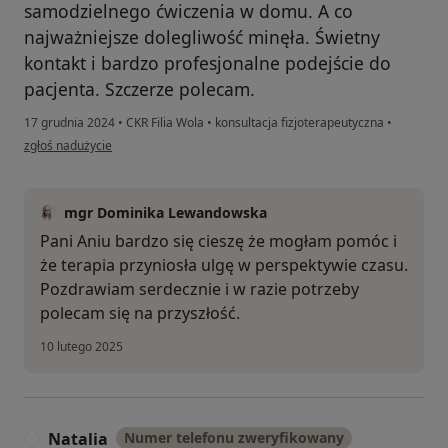
samodzielnego ćwiczenia w domu. A co
najważniejsze dolegliwość minęła. Świetny
kontakt i bardzo profesjonalne podejście do
pacjenta. Szczerze polecam.
17 grudnia 2024
•
CKR Filia Wola
•
konsultacja fizjoterapeutyczna
•
w opinii użytkownika Anna
zgłoś nadużycie
mgr Dominika Lewandowska
Pani Aniu bardzo się cieszę że mogłam pomóc i
że terapia przyniosła ulgę w perspektywie czasu.
Pozdrawiam serdecznie i w razie potrzeby
polecam się na przyszłość.
10 lutego 2025
Natalia
Numer telefonu zweryfikowany
N