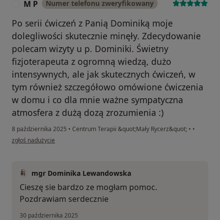
M P
Numer telefonu zweryfikowany
M
Po serii ćwiczeń z Panią Dominiką moje
dolegliwości skutecznie minęły. Zdecydowanie
polecam wizyty u p. Dominiki. Świetny
fizjoterapeuta z ogromną wiedzą, dużo
intensywnych, ale jak skutecznych ćwiczeń, w
tym również szczegółowo omówione ćwiczenia
w domu i co dla mnie ważne sympatyczna
atmosfera z dużą dozą zrozumienia :)
8 października 2025
•
Centrum Terapii &quot;Mały Rycerz&quot;
•
•
w opinii użytkownika M P
zgłoś nadużycie
mgr Dominika Lewandowska
Cieszę sie bardzo ze mogłam pomoc.
Pozdrawiam serdecznie
30 października 2025