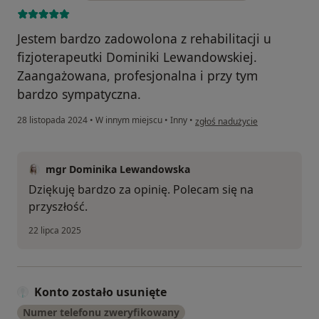
Jestem bardzo zadowolona z rehabilitacji u
fizjoterapeutki Dominiki Lewandowskiej.
Zaangażowana, profesjonalna i przy tym
bardzo sympatyczna.
w opinii użytkownika Natalia
28 listopada 2024
•
W innym miejscu
•
Inny
•
zgłoś nadużycie
mgr Dominika Lewandowska
Dziękuję bardzo za opinię. Polecam się na
przyszłość.
22 lipca 2025
Konto zostało usunięte
Numer telefonu zweryfikowany