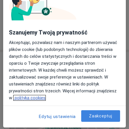
Szczegóły
+ 2 usługi
Szanujemy Twoją prywatność
W jaki sposób ustalane są ceny?
Akceptując, pozwalasz nam i naszym partnerom używać
plików cookie (lub podobnych technologii) do zbierania
danych do celów statystycznych i dostarczania treści w
Adresy (3)
oparciu o Twoje zwyczaje przeglądania stron
internetowych. W każdej chwili możesz sprawdzić i
Adres 1
Adres 2
Online
zaktualizować swoje preferencje w ustawieniach. W
ustawieniach znajdziesz również linki do polityk
prywatności stron trzecich. Więcej informacji znajdziesz
Centrum Terapii "Mały Rycerz"
w
polityka cookies
Ludwika Kondratowicza 4,
Targówek
, 03-242
Warszawa
Zaakceptuj
Edytuj ustawienia
Powiększ mapę