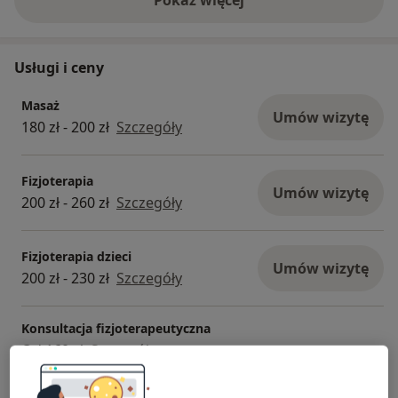
Pokaż więcej
o doświadczeniu
Usługi i ceny
Masaż
Umów wizytę
180 zł - 200 zł
Szczegóły
Fizjoterapia
Umów wizytę
200 zł - 260 zł
Szczegóły
Fizjoterapia dzieci
Umów wizytę
200 zł - 230 zł
Szczegóły
Konsultacja fizjoterapeutyczna
Od 160 zł
Szczegóły
Konsultacja fizjoterapeutyczna (kolejna wizyta)