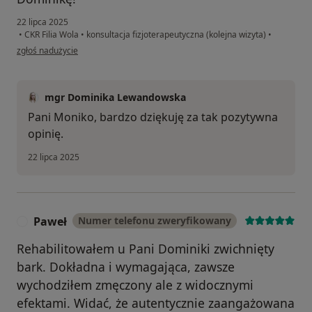
22 lipca 2025
•
CKR Filia Wola
•
konsultacja fizjoterapeutyczna (kolejna wizyta)
•
w opinii użytkownika Monika
zgłoś nadużycie
mgr Dominika Lewandowska
Pani Moniko, bardzo dziękuję za tak pozytywna
opinię.
22 lipca 2025
Paweł
Numer telefonu zweryfikowany
P
Rehabilitowałem u Pani Dominiki zwichnięty
bark. Dokładna i wymagająca, zawsze
wychodziłem zmęczony ale z widocznymi
efektami. Widać, że autentycznie zaangażowana