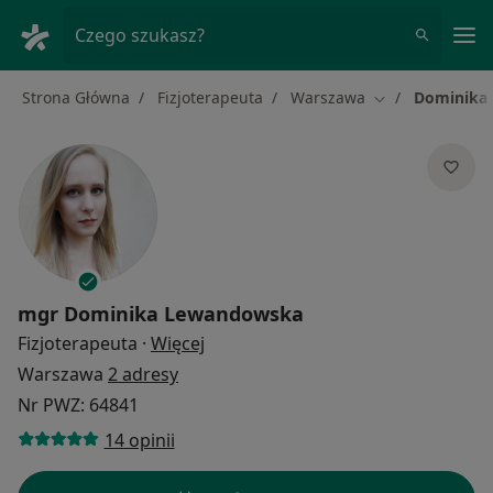
Me
Czego szukasz?
Strona Główna
Fizjoterapeuta
Warszawa
Dominika
Zmień miasto
mgr
Dominika Lewandowska
O specjalizacjach
Fizjoterapeuta
·
Więcej
Warszawa
2 adresy
Nr PWZ: 64841
14 opinii