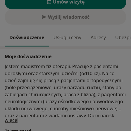
Umów wizytę
Wyślij wiadomość
Doświadczenie
Usługi i ceny
Adresy
Ubezpi
Moje doświadczenie
Jestem magistrem fizjoterapii. Pracuję z pacjentami
dorosłymi oraz starszymi dziećmi (od10 r.ż). Na co
dzień zajmuję się pracą z pacjentami ortopedycznymi
(bóle przeciążeniowe, urazy narządu ruchu, stany po
zabiegach chirurgicznych, praca z blizną), z pacjentami
neurologicznymi (urazy ośrodkowego i obwodowego
układu nerwowego, choroby mięśniowo-nerwowe)
oraz z pacjentami z wadami postawy. Duży nacisk
O mnie
więcej
nakładam na samorozwój uczestnicząc w wielu
szkoleniach, aby móc jak najlepiej pomagać moim
Zakres porad