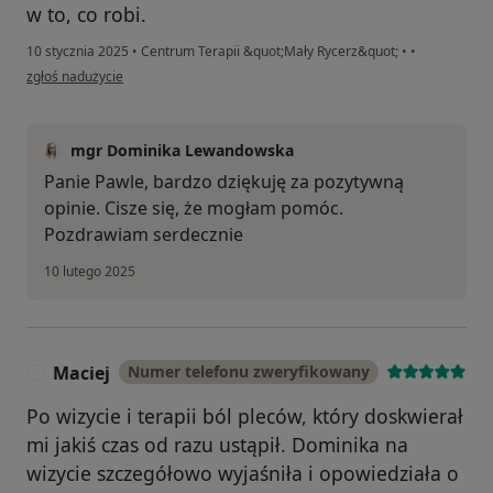
w to, co robi.
10 stycznia 2025
•
Centrum Terapii &quot;Mały Rycerz&quot;
•
•
w opinii użytkownika Paweł
zgłoś nadużycie
mgr Dominika Lewandowska
Panie Pawle, bardzo dziękuję za pozytywną
opinie. Cisze się, że mogłam pomóc.
Pozdrawiam serdecznie
10 lutego 2025
Maciej
Numer telefonu zweryfikowany
M
Po wizycie i terapii ból pleców, który doskwierał
mi jakiś czas od razu ustąpił. Dominika na
wizycie szczegółowo wyjaśniła i opowiedziała o