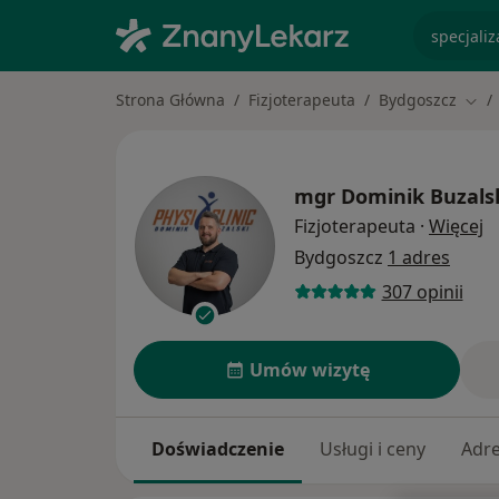
specjaliz
Strona Główna
Fizjoterapeuta
Bydgoszcz
Zmie
mgr
Dominik Buzals
O
Fizjoterapeuta
·
Więcej
Bydgoszcz
1 adres
307 opinii
Umów wizytę
Doświadczenie
Usługi i ceny
Adr