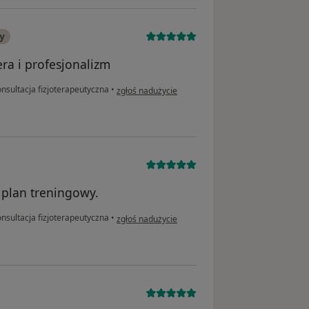
y
ra i profesjonalizm
w opinii użytkownika Włodek
nsultacja fizjoterapeutyczna
•
zgłoś nadużycie
 plan treningowy.
w opinii użytkownika Ja
nsultacja fizjoterapeutyczna
•
zgłoś nadużycie