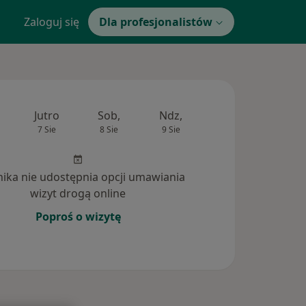
Zaloguj się
Dla profesjonalistów
Jutro
Sob,
Ndz,
Pon,
Wt,
7 Sie
8 Sie
9 Sie
10 Sie
11 Si
inika nie udostępnia opcji umawiania
wizyt drogą online
Poproś o wizytę