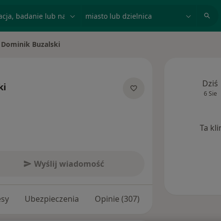
acja, badanie lub nazwisko
miasto lub dzielnica
Dominik Buzalski
ń miasto
Dziś
ki
6 Sie
 specjalizacjach
Ta kl
Wyślij wiadomość
esy
Ubezpieczenia
Opinie (307)