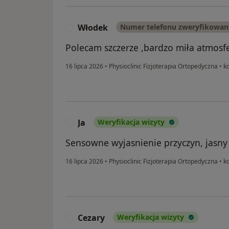
Włodek
Numer telefonu zweryfikowan
W
Polecam szczerze ,bardzo miła atmosfe
16 lipca 2026
•
Physioclinic Fizjoterapia Ortopedyczna
•
ko
Ja
Weryfikacja wizyty
J
Sensowne wyjasnienie przyczyn, jasny
16 lipca 2026
•
Physioclinic Fizjoterapia Ortopedyczna
•
ko
Cezary
Weryfikacja wizyty
C