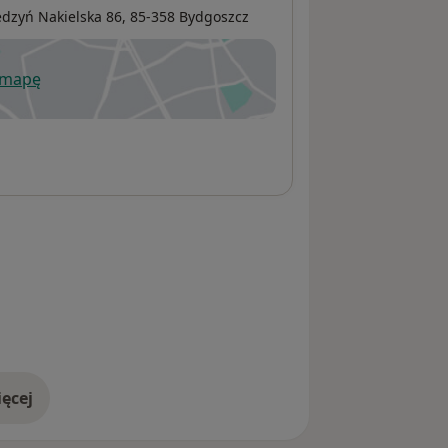
edzyń Nakielska 86,
85-358
Bydgoszcz
 mapę
wiera się w nowej karcie
ęcej
adresie