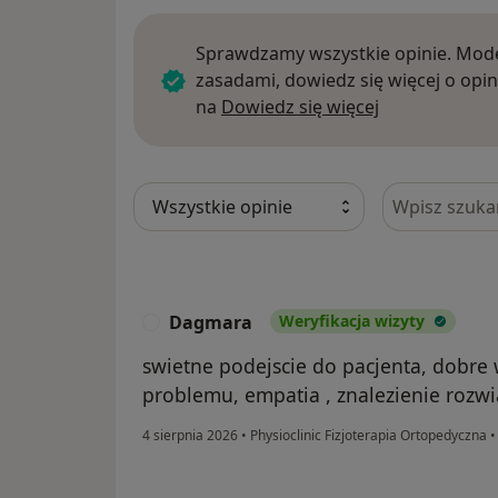
Sprawdzamy wszystkie opinie. Mode
zasadami, dowiedz się więcej o opin
Dowiedz się w
na
Dowiedz się więcej
Szukaj w opi
Dagmara
Weryfikacja wizyty
D
swietne podejscie do pacjenta, dobre 
problemu, empatia , znalezienie rozwi
4 sierpnia 2026
•
Physioclinic Fizjoterapia Ortopedyczna
•