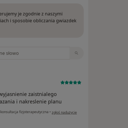
rujemy je zgodnie z naszymi
iach i sposobie obliczania gwiazdek
ięcej o opiniach
niach
wyjasnienie zaistnialego
azania i nakreslenie planu
w opinii użytkownika Dagmara
konsultacja fizjoterapeutyczna
•
zgłoś nadużycie