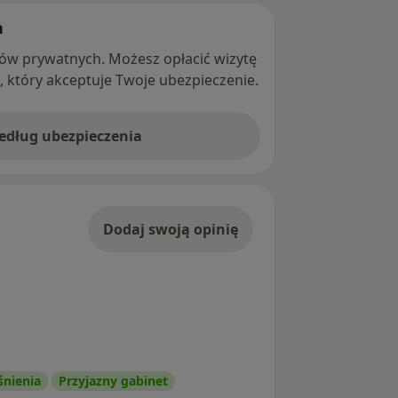
h
ntów prywatnych. Możesz opłacić wizytę
ę, który akceptuje Twoje ubezpieczenie.
według ubezpieczenia
Dodaj swoją opinię
śnienia
Przyjazny gabinet