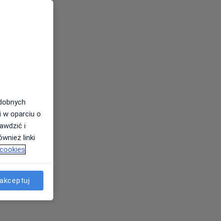
odobnych
i w oparciu o
awdzić i
wnież linki
 cookies
akceptuj