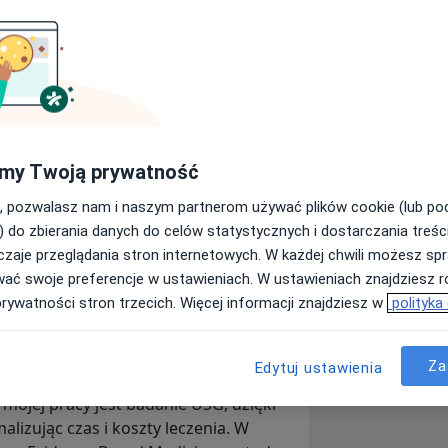
ŚCI BÓLOWYCH KRĘGOSŁUPA.
APII MANUALNEJ.
ą wizytę lub odwołanie jej później
my Twoją prywatność
 wiąże się z konieczności uiszczenia
, pozwalasz nam i naszym partnerom używać plików cookie (lub p
) do zbierania danych do celów statystycznych i dostarczania treśc
zaje przeglądania stron internetowych. W każdej chwili możesz spr
wać swoje preferencje w ustawieniach. W ustawieniach znajdziesz ró
prywatności stron trzecich. Więcej informacji znajdziesz w
polityka
tażem klinicznym. Zajmuję się
Za
Edytuj ustawienia
n, przewlekłych i ostrych zespołów
ojej pracy jest badanie USG, dzięki
lizując czas i koszty leczenia. W