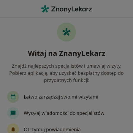
Me
Dietetyk • Szczecin, zachodniopomorskie
Filtry
Ubezpieczenie:
Allianz
20 polecanych dietetyków w Szczecinie z
Witaj na ZnanyLekarz
Allianz
Jak działają wyniki wyszukiwania
Znajdź najlepszych specjalistów i umawiaj wizyty.
Pobierz aplikację, aby uzyskać bezpłatny dostęp do
przydatnych funkcji:
Łatwo zarządzaj swoimi wizytami
Wysyłaj wiadomości do specjalistów
Rozalia Kind
Otrzymuj powiadomienia
Dietetyk