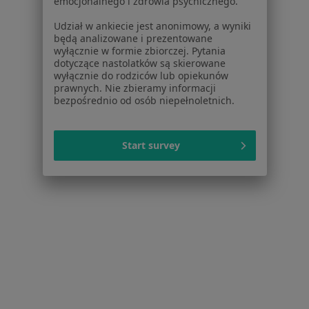
emocjonalnego i zdrowia psychicznego.
Cennik
Dla lekarzy
Udział w ankiecie jest anonimowy, a wyniki
będą analizowane i prezentowane
Dla placówek medycznych
wyłącznie w formie zbiorczej. Pytania
Noa Notes
nowość
dotyczące nastolatków są skierowane
Baza wiedzy
wyłącznie do rodziców lub opiekunów
prawnych. Nie zbieramy informacji
Centrum Pomocy dla Specjalisty
bezpośrednio od osób niepełnoletnich.
Kontakt
ZnanyLekarz - Strona główna
Start survey
ZnanyLekarz Sp. z o.o.
ul. Kolejowa 5/7
01-217 Warszawa, Polska
NIP: ⁠7010224868
KRS: ⁠0000347997
REGON: ⁠142276657
Sąd Rejonowy dla m.st. Warszawy w Warszawie XII
Wydział Gospodarczy KRS