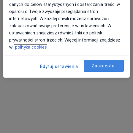
mgr Maria Pasławska
danych do celów statystycznych i dostarczania treści w
·
Więcej
Dietetyk
oparciu o Twoje zwyczaje przeglądania stron
1 opinia
internetowych. W każdej chwili możesz sprawdzić i
Księdza Kardynała Stefana Wyszyńskiego 42, Szczecin
•
Mapa
zaktualizować swoje preferencje w ustawieniach. W
Przychodnia Medyczna Pramed sp. z o.o.
ustawieniach znajdziesz również linki do polityk
prywatności stron trzecich. Więcej informacji znajdziesz
Akceptuje Allianz
w
polityka cookies
Konsultacja dietetyczna (pierwsza wizyta)
300 zł
Specjalista nie oferuje umawiania online pod tym adresem.
Zaakceptuj
Edytuj ustawienia
Poproś o wizytę
Dostępne konsultacje online
Specjaliści w Twojej okolicy nie mają dostępności dla
wizyt stacjonarnych. Sprawdź konsultacje online.