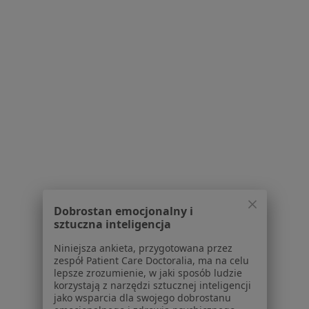
Dostępność
O nas
Praca
Rekrutujemy!
Partnerzy
Centrum prasowe
Kontakt
Dla pacjentów
Lekarze
Placówki medyczne
Pytania i odpowiedzi
Usługi i zabiegi
Dobrostan emocjonalny i
Choroby
sztuczna inteligencja
Pomoc
Aplikacje mobilne
Niniejsza ankieta, przygotowana przez
zespół Patient Care Doctoralia, ma na celu
Blog dla pacjentów
lepsze zrozumienie, w jaki sposób ludzie
korzystają z narzędzi sztucznej inteligencji
Dla profesjonalistów
jako wsparcia dla swojego dobrostanu