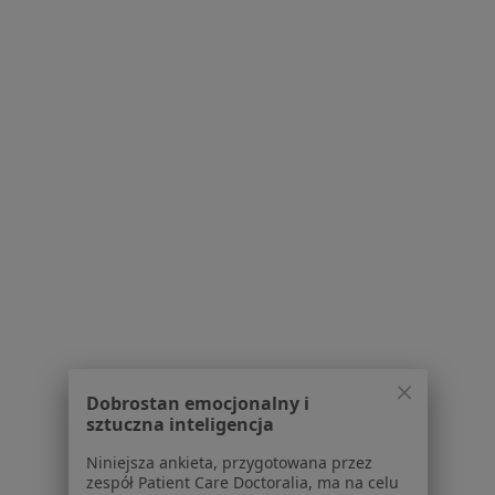
Serwis
Regulamin
Polityka prywatności pacjentów
Polityka prywatności profesjonalistów
Polityka prywatności dla profesjonalistów, których
dane pozyskaliśmy samodzielnie
Polityka cookies
Jak działają wyniki wyszukiwania
Dostępność
O nas
Praca
Rekrutujemy!
Partnerzy
Centrum prasowe
Dobrostan emocjonalny i
Kontakt
sztuczna inteligencja
Dla pacjentów
Niniejsza ankieta, przygotowana przez
zespół Patient Care Doctoralia, ma na celu
Lekarze