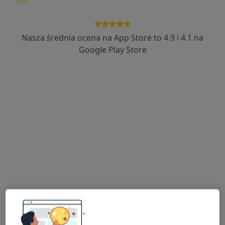
Centrum Medyczne POLMED Oddział
Tczew
Nasza średnia ocena na App Store to 4.9 i 4.1 na
·
Więcej
Diagnostyka, Chirurgia, Dermatologia
Google Play Store
850 opinii
Pomorska 1, Galeria Kociewska - poziom 2, Tczew
•
Mapa
Badanie z zakresu medycyny pracy
150 zł
Pokaż więcej usług
Medycyna Pracy
Holter EKG Centrum
Holter RR Centrum
Centrum Medyczne
Medyczne POLMED
Medyczne POLMED
POLMED oddział
oddział Tczew -
oddział Tczew –
Tczew - Galeria
Galeria Kociewska
Galeria Kociewska
Kociewska
diagnostyka
diagnostyka
diagnostyka
Brak dostępnych specjalistów z wolnymi terminami w tym centrum medycznym.