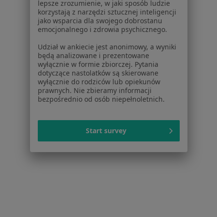
lepsze zrozumienie, w jaki sposób ludzie
Placówki medyczne
korzystają z narzędzi sztucznej inteligencji
Pytania i odpowiedzi
jako wsparcia dla swojego dobrostanu
emocjonalnego i zdrowia psychicznego.
Usługi i zabiegi
Choroby
Udział w ankiecie jest anonimowy, a wyniki
Pomoc
będą analizowane i prezentowane
wyłącznie w formie zbiorczej. Pytania
Aplikacje mobilne
dotyczące nastolatków są skierowane
Blog dla pacjentów
wyłącznie do rodziców lub opiekunów
prawnych. Nie zbieramy informacji
Dla profesjonalistów
bezpośrednio od osób niepełnoletnich.
Cennik
Dla lekarzy
Start survey
Dla placówek medycznych
Noa Notes
nowość
Baza wiedzy
Centrum Pomocy dla Specjalisty
Kontakt
ZnanyLekarz - Strona główna
ZnanyLekarz Sp. z o.o.