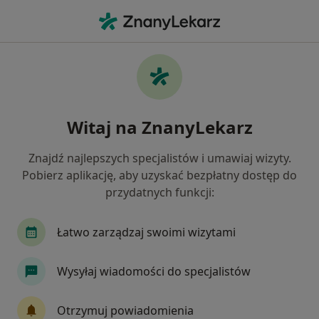
Me
Diagnostyka • Malbork, pomorskie
Filtry
Ubezpieczenie
Mapa
Polecani diagnostyki w Malborku
Witaj na ZnanyLekarz
Jak działają wyniki wyszukiwania
Znajdź najlepszych specjalistów i umawiaj wizyty.
Pobierz aplikację, aby uzyskać bezpłatny dostęp do
Wybierz swoje ubezpieczenie
przydatnych funkcji:
Łatwo zarządzaj swoimi wizytami
Wysyłaj wiadomości do specjalistów
Otrzymuj powiadomienia