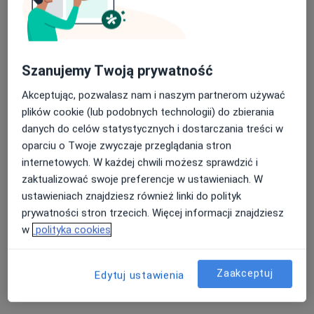
Pokaż profil
Szanujemy Twoją prywatność
Akceptując, pozwalasz nam i naszym partnerom używać
plików cookie (lub podobnych technologii) do zbierania
danych do celów statystycznych i dostarczania treści w
oparciu o Twoje zwyczaje przeglądania stron
Bezpieczne płatności
internetowych. W każdej chwili możesz sprawdzić i
Pomorskie Centrum Wsparcia
zaktualizować swoje preferencje w ustawieniach. W
ustawieniach znajdziesz również linki do polityk
·
Więcej
Diagnostyka, Psychologia, Psychologia dziecięca
prywatności stron trzecich. Więcej informacji znajdziesz
634 opinie
w
polityka cookies
Jarosława Dąbrowskiego 12/7, Tczew
•
Mapa
Brak dostępnych specjalistów z wolnymi terminami w tym centrum medycznym.
Zaakceptuj
Edytuj ustawienia
Pokaż profil