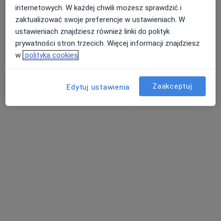
internetowych. W każdej chwili możesz sprawdzić i
495 opinii
zaktualizować swoje preferencje w ustawieniach. W
Pokoju 92, Lędziny
•
Mapa
ustawieniach znajdziesz również linki do polityk
Brak dostępnych specjalistów z wolnymi terminami w tym centrum medycznym.
prywatności stron trzecich. Więcej informacji znajdziesz
w
polityka cookies
Pokaż profil
Zaakceptuj
Edytuj ustawienia
Centrum Diagnostyczne HELIMED Bieruń
Diagnostyka, Radiologia
2 opinie