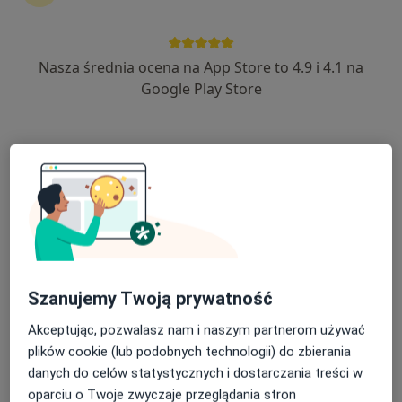
·
Więcej
Diagnostyka, Fizjoterapia, Rehabilitacja medyczna
624 opinie
Jerzego 6, Bieruń
•
Mapa
Nasza średnia ocena na App Store to 4.9 i 4.1 na
Brak dostępnych specjalistów z wolnymi terminami w tym centrum medycznym.
Google Play Store
Pokaż profil
Szanujemy Twoją prywatność
Vision Med Specjalistyczne Centrum
Akceptując, pozwalasz nam i naszym partnerom używać
Diagnostyki Oka dr n.med. Dominika
plików cookie (lub podobnych technologii) do zbierania
Janiszewska -Bil
danych do celów statystycznych i dostarczania treści w
oparciu o Twoje zwyczaje przeglądania stron
·
Więcej
Diagnostyka, Okulistyka, Okulistyka dziecięca