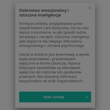
Choroby
Pomoc
Dobrostan emocjonalny i
Aplikacje mobilne
sztuczna inteligencja
Blog dla pacjentów
Niniejsza ankieta, przygotowana przez
Dla profesjonalistów
zespół Patient Care Doctoralia, ma na celu
lepsze zrozumienie, w jaki sposób ludzie
Cennik
korzystają z narzędzi sztucznej inteligencji
jako wsparcia dla swojego dobrostanu
Dla lekarzy
emocjonalnego i zdrowia psychicznego.
Dla placówek medycznych
Noa Notes
nowość
Udział w ankiecie jest anonimowy, a wyniki
będą analizowane i prezentowane
Baza wiedzy
wyłącznie w formie zbiorczej. Pytania
Centrum Pomocy dla Specjalisty
dotyczące nastolatków są skierowane
wyłącznie do rodziców lub opiekunów
Kontakt
prawnych. Nie zbieramy informacji
ZnanyLekarz - Strona główna
bezpośrednio od osób niepełnoletnich.
ZnanyLekarz Sp. z o.o.
ul. Kolejowa 5/7
Start survey
01-217 Warszawa, Polska
NIP: ⁠7010224868