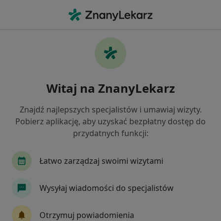
Me
Diagnostyka • Lędziny, śląskie
Filtry
Mapa
Polecani diagnostyki w Lędzinach
Witaj na ZnanyLekarz
Jak działają wyniki wyszukiwania
Znajdź najlepszych specjalistów i umawiaj wizyty.
Pobierz aplikację, aby uzyskać bezpłatny dostęp do
przydatnych funkcji:
Łatwo zarządzaj swoimi wizytami
Wysyłaj wiadomości do specjalistów
Bezpieczne płatności
Galen Rehabilitacja Sp. z o. o.
Otrzymuj powiadomienia