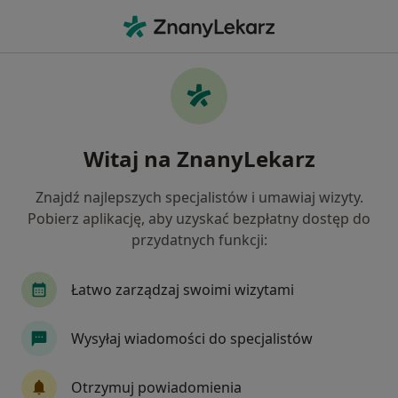
Me
Zez • Lędziny, śląskie
Filtry
• 1
Mapa
Zez specjaliści w Lędzinach
Witaj na ZnanyLekarz
Jak działają wyniki wyszukiwania
Znajdź najlepszych specjalistów i umawiaj wizyty.
Pobierz aplikację, aby uzyskać bezpłatny dostęp do
Jakiego specjalisty szukasz?
przydatnych funkcji:
Okulista
Dermatolog
Endokrynolog
Łatwo zarządzaj swoimi wizytami
Wysyłaj wiadomości do specjalistów
Otrzymuj powiadomienia