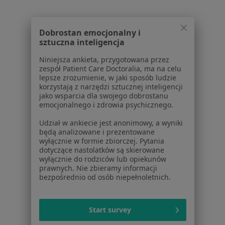
Usługi i zabiegi
Choroby
Pomoc
Dobrostan emocjonalny i
Aplikacje mobilne
sztuczna inteligencja
Blog dla pacjentów
Niniejsza ankieta, przygotowana przez
Dla profesjonalistów
zespół Patient Care Doctoralia, ma na celu
lepsze zrozumienie, w jaki sposób ludzie
korzystają z narzędzi sztucznej inteligencji
Cennik
jako wsparcia dla swojego dobrostanu
Dla lekarzy
emocjonalnego i zdrowia psychicznego.
Dla placówek medycznych
Udział w ankiecie jest anonimowy, a wyniki
Noa Notes
nowość
będą analizowane i prezentowane
Baza wiedzy
wyłącznie w formie zbiorczej. Pytania
Centrum Pomocy dla Specjalisty
dotyczące nastolatków są skierowane
wyłącznie do rodziców lub opiekunów
Kontakt
prawnych. Nie zbieramy informacji
ZnanyLekarz - Strona główna
bezpośrednio od osób niepełnoletnich.
ZnanyLekarz Sp. z o.o.
ul. Kolejowa 5/7
Start survey
01-217 Warszawa, Polska