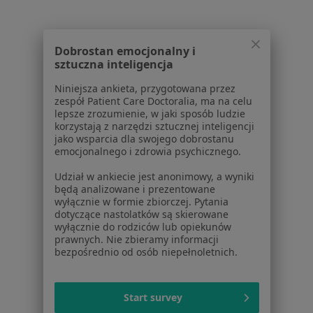
Cukrzyca ciążowa Pruszcz Gdański
Cukrzyca typu 1 Pruszcz Gdański
Dobrostan emocjonalny i
sztuczna inteligencja
Cukrzyca typu 2 Pruszcz Gdański
Niniejsza ankieta, przygotowana przez
Angina Pruszcz Gdański
zespół Patient Care Doctoralia, ma na celu
lepsze zrozumienie, w jaki sposób ludzie
Więcej (15)
korzystają z narzędzi sztucznej inteligencji
Więcej w kategorii: Najczęstsze schorzenia
jako wsparcia dla swojego dobrostanu
emocjonalnego i zdrowia psychicznego.
Udział w ankiecie jest anonimowy, a wyniki
Strona Główna
Diabetolog
Pruszcz Gdański
Zmień miasto
będą analizowane i prezentowane
wyłącznie w formie zbiorczej. Pytania
dotyczące nastolatków są skierowane
wyłącznie do rodziców lub opiekunów
prawnych. Nie zbieramy informacji
bezpośrednio od osób niepełnoletnich.
Serwis
Start survey
Regulamin