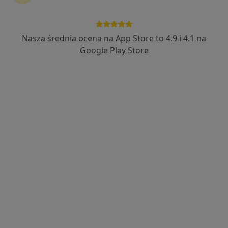
dr n. med. Magdalena Błaszkowska
·
Więcej
Diabetolog, Internista
Nasza średnia ocena na App Store to 4.9 i 4.1 na
3 opinie
Google Play Store
Adres 1
Adres 2
Chopina 19, Pruszcz Gdański
•
Mapa
MEDIVEC Przychodnia Specjalistyczna
Konsultacja diabetologiczna
250 zł
Specjalista nie oferuje umawiania online pod tym adresem.
Poproś o wizytę