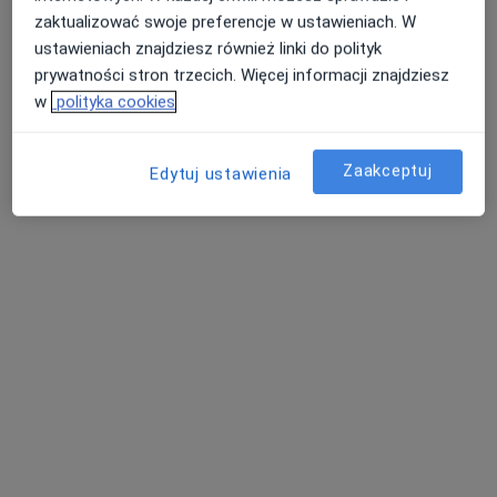
zaktualizować swoje preferencje w ustawieniach. W
Specjalista nie oferuje umawiania online pod tym adresem.
ustawieniach znajdziesz również linki do polityk
Poproś o wizytę
prywatności stron trzecich. Więcej informacji znajdziesz
w
polityka cookies
Zaakceptuj
Edytuj ustawienia
Bezpieczne płatności
dr n. med. Marek Przeździak
·
Więcej
Diabetolog
84 opinie
Adres 1
Adres 2
Adres 3