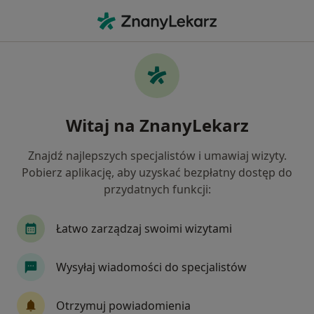
Me
Diabetolog • Pruszcz Gdański, pomorskie
Filtry
Ubezpieczenie
Mapa
Polecani diabetolodzy w Pruszczu Gdańskim
Witaj na ZnanyLekarz
Jak działają wyniki wyszukiwania
Znajdź najlepszych specjalistów i umawiaj wizyty.
Pobierz aplikację, aby uzyskać bezpłatny dostęp do
Wybierz swoje ubezpieczenie
przydatnych funkcji:
Łatwo zarządzaj swoimi wizytami
Wysyłaj wiadomości do specjalistów
Otrzymuj powiadomienia