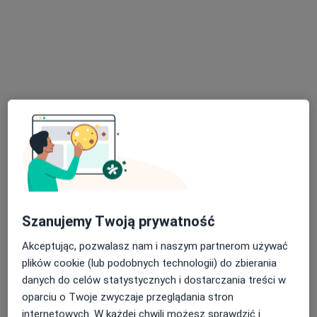
wyszukiwaniu.
Bezpieczne płatności
lek. Irena Bąbol
·
Więcej
Diabetolog
55 opinii
Szanujemy Twoją prywatność
Adres 1
Adres 2
Akceptując, pozwalasz nam i naszym partnerom używać
plików cookie (lub podobnych technologii) do zbierania
Grunwaldzka 82, Gdańskie CH "Manhattan", Gdańsk
•
Mapa
danych do celów statystycznych i dostarczania treści w
Centrum Medyczne POLMED – Gdańsk, al. Grunwaldzka 82
oparciu o Twoje zwyczaje przeglądania stron
Konsultacja diabetologiczna
260 zł
internetowych. W każdej chwili możesz sprawdzić i