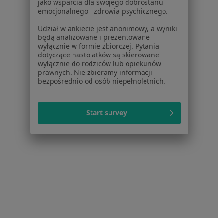
jako wsparcia dla swojego dobrostanu
emocjonalnego i zdrowia psychicznego.
Cennik
Dla lekarzy
Udział w ankiecie jest anonimowy, a wyniki
będą analizowane i prezentowane
Dla placówek medycznych
wyłącznie w formie zbiorczej. Pytania
Noa Notes
nowość
dotyczące nastolatków są skierowane
Baza wiedzy
wyłącznie do rodziców lub opiekunów
prawnych. Nie zbieramy informacji
Centrum Pomocy dla Specjalisty
bezpośrednio od osób niepełnoletnich.
Kontakt
ZnanyLekarz - Strona główna
Start survey
ZnanyLekarz Sp. z o.o.
ul. Kolejowa 5/7
01-217 Warszawa, Polska
NIP: ⁠7010224868
KRS: ⁠0000347997
REGON: ⁠142276657
Sąd Rejonowy dla m.st. Warszawy w Warszawie XII