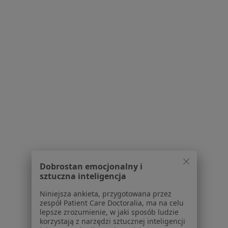
Jak działają wyniki wyszukiwania
Dostępność
O nas
Praca
Rekrutujemy!
Partnerzy
Centrum prasowe
Kontakt
Dla pacjentów
Lekarze
Placówki medyczne
Pytania i odpowiedzi
Usługi i zabiegi
Dobrostan emocjonalny i
Choroby
sztuczna inteligencja
Pomoc
Niniejsza ankieta, przygotowana przez
Aplikacje mobilne
zespół Patient Care Doctoralia, ma na celu
Blog dla pacjentów
lepsze zrozumienie, w jaki sposób ludzie
korzystają z narzędzi sztucznej inteligencji
Dla profesjonalistów