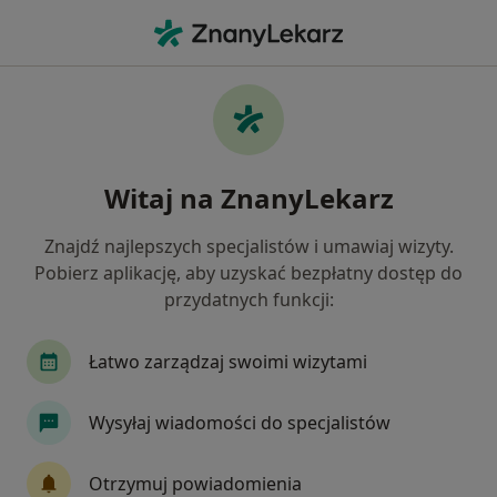
Me
Kamica Moczowa • Suwałki, podlaskie
Filtry
• 1
Ubezpieczenie
Map
Kamica moczowa specjaliści w Suwałkach
Witaj na ZnanyLekarz
Jak działają wyniki wyszukiwania
Znajdź najlepszych specjalistów i umawiaj wizyty.
Pobierz aplikację, aby uzyskać bezpłatny dostęp do
Jakiego specjalisty szukasz?
przydatnych funkcji:
Urolog
Alergolog
Anestezjolog
Chiru
Łatwo zarządzaj swoimi wizytami
Wysyłaj wiadomości do specjalistów
Otrzymuj powiadomienia