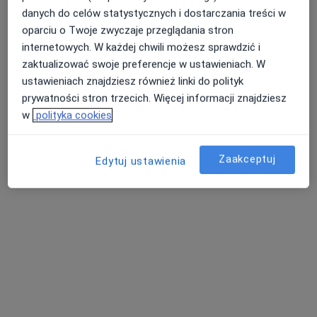
Poproś o wizytę
danych do celów statystycznych i dostarczania treści w
oparciu o Twoje zwyczaje przeglądania stron
internetowych. W każdej chwili możesz sprawdzić i
zaktualizować swoje preferencje w ustawieniach. W
ustawieniach znajdziesz również linki do polityk
prywatności stron trzecich. Więcej informacji znajdziesz
w
polityka cookies
Zaakceptuj
Edytuj ustawienia
lek. Bartłomiej Kazimierski
·
Więcej
W trakcie specjalizacji (Urolog)
29 opinii
Ludwika Waryńskiego 41B/ lokal 6, Suwałki
•
Mapa
Centrum Medyczne Suwałki
Konsultacja urologiczna
300 zł
Specjalista nie oferuje umawiania online pod tym adresem.