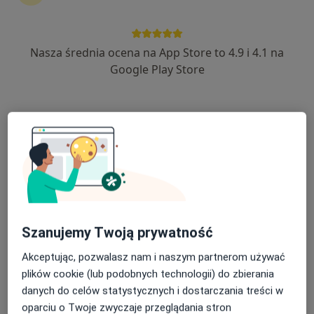
·
Więcej
Dermatologia, Interna, Pediatria
765 opinii
Nasza średnia ocena na App Store to 4.9 i 4.1 na
ul. Półwiejska 42, Poznań
•
Mapa
Google Play Store
Konsultacja dermatologiczna
od 309 zł
Pokaż więcej usług
lek. Katarzyna
lek. Justyna
Zakrzewska
Rembiałkowska-Piela
dermatolog
dermatolog
Brak dostępnych specjalistów z wolnymi terminami w tym centrum medycznym.
Szanujemy Twoją prywatność
Pokaż profil
Akceptując, pozwalasz nam i naszym partnerom używać
plików cookie (lub podobnych technologii) do zbierania
danych do celów statystycznych i dostarczania treści w
oparciu o Twoje zwyczaje przeglądania stron