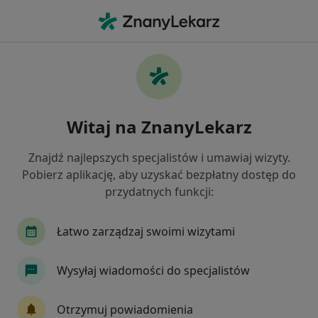
Me
Dermatolog • Poznań, wielkopolskie
Filtry
Ubezpieczenie:
LUX MED
20 polecanych dermatologów w Poznaniu z
Witaj na ZnanyLekarz
LUX MED
Jak działają wyniki wyszukiwania
Znajdź najlepszych specjalistów i umawiaj wizyty.
Pobierz aplikację, aby uzyskać bezpłatny dostęp do
przydatnych funkcji:
Łatwo zarządzaj swoimi wizytami
Wysyłaj wiadomości do specjalistów
Centrum Medyczne Grupa LUX MED –
Otrzymuj powiadomienia
Poznań, ul. Półwiejska 42