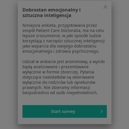
Pomoc
Dobrostan emocjonalny i
Aplikacje mobilne
sztuczna inteligencja
Blog dla pacjentów
Niniejsza ankieta, przygotowana przez
Dla profesjonalistów
zespół Patient Care Doctoralia, ma na celu
lepsze zrozumienie, w jaki sposób ludzie
Cennik
korzystają z narzędzi sztucznej inteligencji
jako wsparcia dla swojego dobrostanu
Dla lekarzy
emocjonalnego i zdrowia psychicznego.
Dla placówek medycznych
Noa Notes
nowość
Udział w ankiecie jest anonimowy, a wyniki
będą analizowane i prezentowane
Baza wiedzy
wyłącznie w formie zbiorczej. Pytania
Centrum Pomocy dla Specjalisty
dotyczące nastolatków są skierowane
wyłącznie do rodziców lub opiekunów
Kontakt
prawnych. Nie zbieramy informacji
ZnanyLekarz - Strona główna
bezpośrednio od osób niepełnoletnich.
ZnanyLekarz Sp. z o.o.
ul. Kolejowa 5/7
Start survey
01-217 Warszawa, Polska
NIP: ⁠7010224868