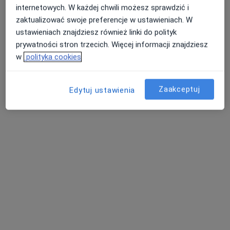
internetowych. W każdej chwili możesz sprawdzić i
zaktualizować swoje preferencje w ustawieniach. W
ustawieniach znajdziesz również linki do polityk
prywatności stron trzecich. Więcej informacji znajdziesz
w
polityka cookies
lek. Joanna Goldberg
·
Więcej
W trakcie specjalizacji (Dermatolog)
112 opinii
Zaakceptuj
Edytuj ustawienia
Kościelna 30/60, Poznań
•
Mapa
Centrum Medyczne Medify.me | Twoje Znamiona
Akceptuje LUX MED
Konsultacja dermatologiczna
250 zł
Specjalista nie oferuje umawiania online pod tym adresem.
Poproś o wizytę