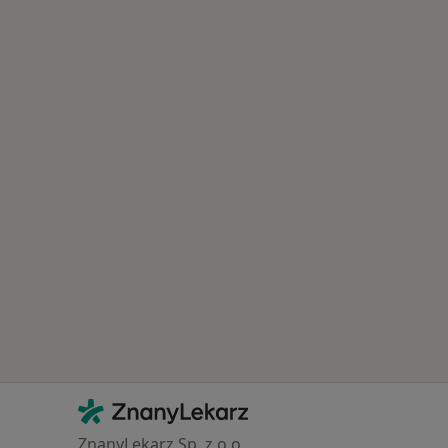
Kontakt
ZnanyLekarz - Strona główna
ZnanyLekarz Sp. z o.o.