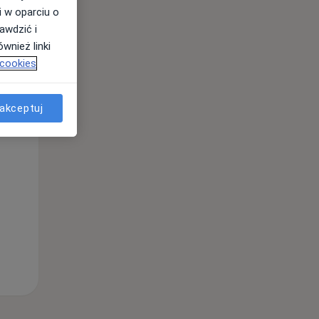
i w oparciu o
awdzić i
wnież linki
Wt,
Śr,
Czw,
 cookies
11 Sie
12 Sie
13 Sie
akceptuj