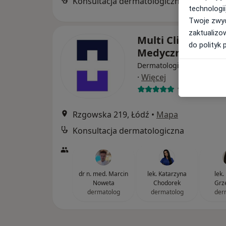
Konsultacja dermatologiczna
technologii
Twoje zwyc
zaktualizo
Multi Clinic Cent
do polityk 
Medyczne Chojn
Dermatologia, Ginekologia
·
Więcej
1350 opinii
Rzgowska 219, Łódź
•
Mapa
Konsultacja dermatologiczna
dr n. med. Marcin
lek. Katarzyna
lek.
Noweta
Chodorek
Grz
dermatolog
dermatolog
der