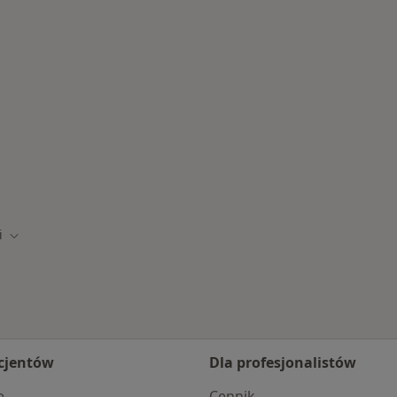
one choroby
i
o
Zmień miasto
cjentów
Dla profesjonalistów
e
Cennik