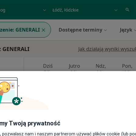
acja, badanie lub nazwisko
miasto lub dzielnica
zenie:
GENERALI
Dostępne terminy
Język
z GENERALI
Jak działają wyniki wysz
Dziś
Jutro
Ndz,
Pon,
7 Sie
8 Sie
9 Sie
10 Sie
Umawianie online nie jest dostępne
Poproś o wizytę
my Twoją prywatność
, pozwalasz nam i naszym partnerom używać plików cookie (lub p