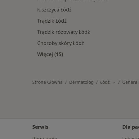
łuszczyca Łódź
Trądzik Łódź
Trądzik różowaty Łódź
Choroby skóry Łódź
Więcej (15)
Więcej w kategorii: Najczęście lecz
Strona Główna
Dermatolog
Łódź
General
Zmień miast
Serwis
Dla pa
Regulamin
Lekarz