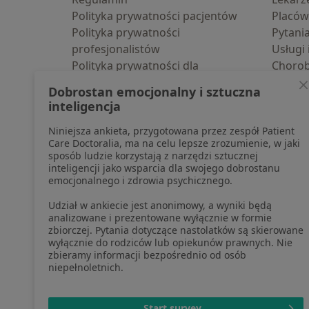
Polityka prywatności pacjentów
Placów
Polityka prywatności
Pytani
profesjonalistów
Usługi 
Polityka prywatności dla
Choro
profesjonalistów, których dane
Pomoc
Dobrostan emocjonalny i sztuczna
pozyskaliśmy samodzielnie
Aplika
inteligencja
Polityka cookies
Blog d
Niniejsza ankieta, przygotowana przez zespół Patient
Jak działają wyniki wyszukiwania
Care Doctoralia, ma na celu lepsze zrozumienie, w jaki
Dostępność
sposób ludzie korzystają z narzędzi sztucznej
O nas
inteligencji jako wsparcia dla swojego dobrostanu
emocjonalnego i zdrowia psychicznego.
Praca
Rekrutujemy!
Partnerzy
Udział w ankiecie jest anonimowy, a wyniki będą
Centrum prasowe
analizowane i prezentowane wyłącznie w formie
zbiorczej. Pytania dotyczące nastolatków są skierowane
Kontakt
wyłącznie do rodziców lub opiekunów prawnych. Nie
zbieramy informacji bezpośrednio od osób
niepełnoletnich.
otwiera się w now
otwiera s
o
Polska
,
Türkiye
,
España
,
Start survey