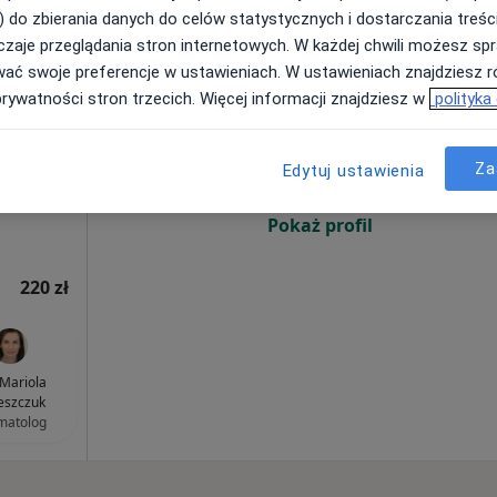
220 zł
) do zbierania danych do celów statystycznych i dostarczania treśc
zaje przeglądania stron internetowych. W każdej chwili możesz spr
wać swoje preferencje w ustawieniach. W ustawieniach znajdziesz ró
rum
Dziś
Jutro
Ndz,
Pon,
prywatności stron trzecich. Więcej informacji znajdziesz w
polityka
y
7 Sie
8 Sie
9 Sie
10 Sie
, Interna
Za
Edytuj ustawienia
Umawianie online nie jest dostępne
Pokaż profil
220 zł
 Mariola
eszczuk
matolog