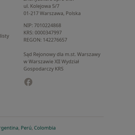
ul. Kolejowa 5/7
01-217 Warszawa, Polska
NIP: ⁠7010224868
KRS: ⁠0000347997
isty
REGON: ⁠142276657
Sąd Rejonowy dla m.st. Warszawy
w Warszawie XII Wydział
Gospodarczy KRS
Facebook
otwiera się w nowej karcie
cie
owej karcie
ię w nowej karcie
iera się w nowej karcie
otwiera się w nowej karcie
otwiera się w nowej karcie
otwiera się w nowej karcie
rgentina
,
Perú
,
Colombia