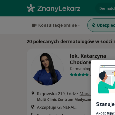
specjaliz
Konsultacje online
Ubezpiec
20 polecanych dermatologów w Łodzi 
lek. Katarzyna
Chodorek
·
Więcej
Dermatolog
4 opinie
Rzgowska 219, Łódź
•
Mapa
Multi Clinic Centrum Medyczne Chojny
Szanuje
Akceptuje GENERALI
Akceptując