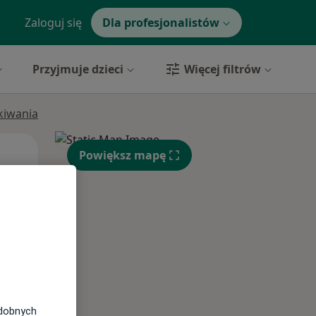
Zaloguj się
Dla profesjonalistów
Przyjmuje dzieci
Więcej filtrów
ukiwania
Wt,
Śr,
Czw,
Powiększ mapę
11 Sie
12 Sie
13 Sie
odobnych