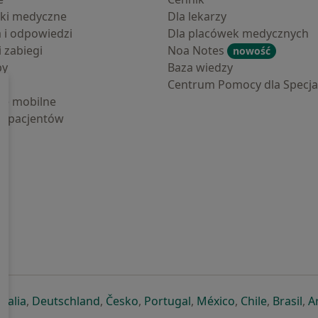
ki medyczne
Dla lekarzy
a i odpowiedzi
Dla placówek medycznych
i zabiegi
Noa Notes
nowość
by
Baza wiedzy
Centrum Pomocy dla Specjal
cje mobilne
la pacjentów
ej karcie
ię w nowej karcie
twiera się w nowej karcie
otwiera się w nowej karcie
otwiera się w nowej karcie
otwiera się w nowej karcie
otwiera się w nowej kar
otwiera się w n
otwiera s
otw
Italia
,
Deutschland
,
Česko
,
Portugal
,
México
,
Chile
,
Brasil
,
A