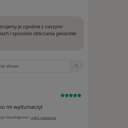
rujemy je zgodnie z naszymi
iach i sposobie obliczania gwiazdek
ięcej o opiniach
niach
ko mi wytlumaczyl
w opinii użytkownika Ewa
cja neurologiczna
•
zgłoś nadużycie