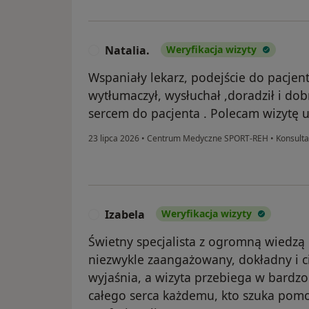
Natalia.
Weryfikacja wizyty
N
Wspaniały lekarz, podejście do pacjen
wytłumaczył, wysłuchał ,doradził i do
sercem do pacjenta . Polecam wizytę u
23 lipca 2026
•
Centrum Medyczne SPORT-REH
•
Konsulta
Izabela
Weryfikacja wizyty
I
Świetny specjalista z ogromną wiedzą
niezwykle zaangażowany, dokładny i c
wyjaśnia, a wizyta przebiega w bardzo
całego serca każdemu, kto szuka pom