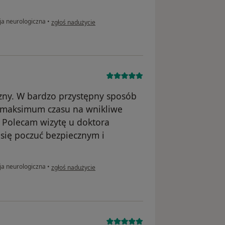
w opinii użytkownika Izabela
ja neurologiczna
•
zgłoś nadużycie
zny. W bardzo przystępny sposób
a maksimum czasu na wnikliwe
 Polecam wizytę u doktora
się poczuć bezpiecznym i
w opinii użytkownika Marzena
ja neurologiczna
•
zgłoś nadużycie