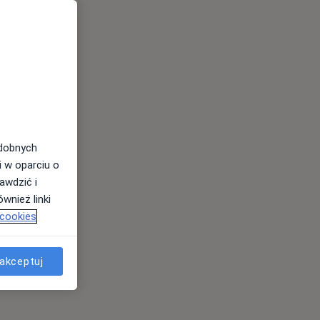
odobnych
i w oparciu o
awdzić i
wnież linki
 cookies
akceptuj