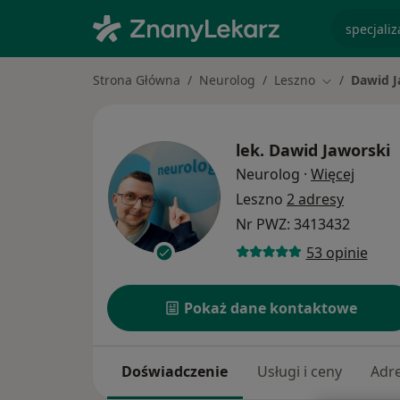
specjaliz
Strona Główna
Neurolog
Leszno
Dawid J
Zmień miast
lek.
Dawid Jaworski
O spec
Neurolog
·
Więcej
Leszno
2 adresy
Nr PWZ: 3413432
53 opinie
Pokaż dane kontaktowe
Doświadczenie
Usługi i ceny
Adr