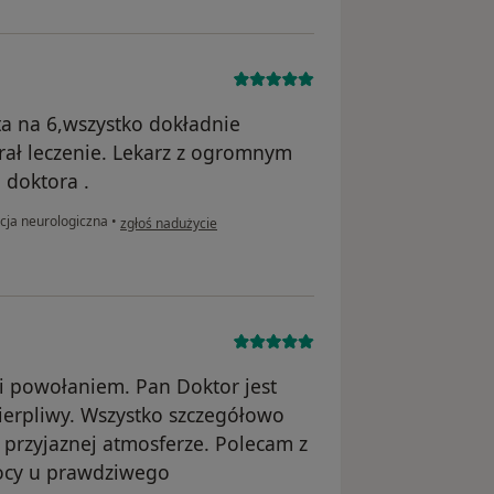
ta na 6,wszystko dokładnie
brał leczenie. Lekarz z ogromnym
 doktora .
w opinii użytkownika Natalia.
cja neurologiczna
•
zgłoś nadużycie
 i powołaniem. Pan Doktor jest
ierpliwy. Wszystko szczegółowo
 przyjaznej atmosferze. Polecam z
ocy u prawdziwego