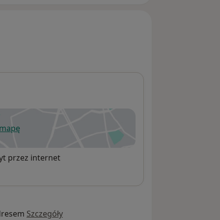
 mapę
wiera się w nowej karcie
t przez internet
dresem
Szczegóły