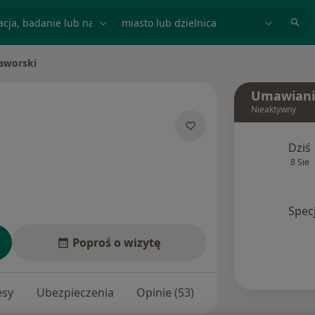
acja, badanie lub nazwisko
miasto lub dzielnica
aworski
o
Umawiani
Nieaktywny
jalizacjach
Dziś
8 Sie
Spec
Poproś o wizytę
esy
Ubezpieczenia
Opinie (53)