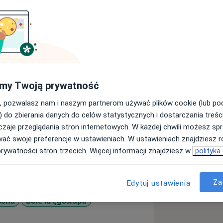
y w oddziale neurologicznym, zajmujący
my Twoją prywatność
 schorzeń układu nerwowego, takich jak
ie rozsiane, choroba Parkinsona i inne
, pozwalasz nam i naszym partnerom używać plików cookie (lub p
naczyniowe układu nerwowego.
) do zbierania danych do celów statystycznych i dostarczania treśc
nic szyjnych oraz USG Doppler
zaje przeglądania stron internetowych. W każdej chwili możesz spr
 kurs interpretacji EEG.
wać swoje preferencje w ustawieniach. W ustawieniach znajdziesz ró
prywatności stron trzecich. Więcej informacji znajdziesz w
polityka
Za
Edytuj ustawienia
sona
Bóle kręgosłupa
s