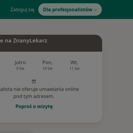
Zaloguj się
Dla profesjonalistów
e na ZnanyLekarz
Jutro
Pon,
Wt,
Śr,
Czw
9 Sie
10 Sie
11 Sie
12 Sie
13 Si
jalista nie oferuje umawiania online
pod tym adresem.
Poproś o wizytę