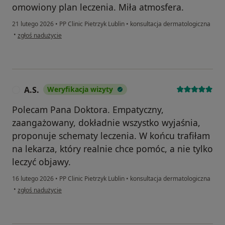
omowiony plan leczenia. Miła atmosfera.
21 lutego 2026
•
PP Clinic Pietrzyk Lublin
•
konsultacja dermatologiczna
w opinii użytkownika MAŁGORZATA
•
zgłoś nadużycie
A.S.
Weryfikacja wizyty
A
Polecam Pana Doktora. Empatyczny,
zaangażowany, dokładnie wszystko wyjaśnia,
proponuje schematy leczenia. W końcu trafiłam
na lekarza, który realnie chce pomóc, a nie tylko
leczyć objawy.
16 lutego 2026
•
PP Clinic Pietrzyk Lublin
•
konsultacja dermatologiczna
w opinii użytkownika A.S.
•
zgłoś nadużycie