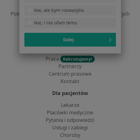
Polityka prywatności profesjonalistów
Nie, ale bym rozważył/a
Polityka prywatności dla profesjonalistów, których
dane pozyskaliśmy samodzielnie
Nie, i nie ufam temu
Polityka cookies
Jak działają wyniki wyszukiwania
Dalej
Dostępność
O nas
Praca
Rekrutujemy!
Partnerzy
Centrum prasowe
Kontakt
Dla pacjentów
Lekarze
Placówki medyczne
Pytania i odpowiedzi
Usługi i zabiegi
Choroby