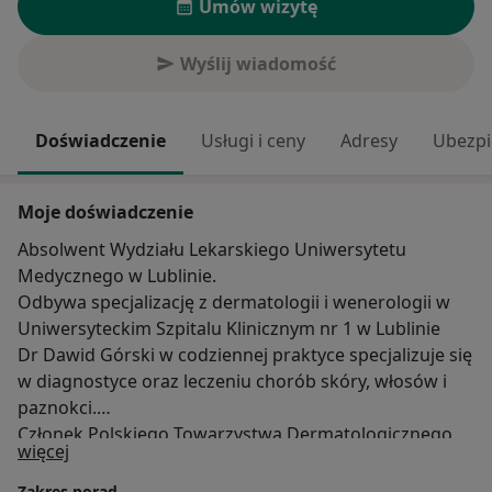
Umów wizytę
Wyślij wiadomość
Doświadczenie
Usługi i ceny
Adresy
Ubezpi
Moje doświadczenie
Absolwent Wydziału Lekarskiego Uniwersytetu
Medycznego w Lublinie.
Odbywa specjalizację z dermatologii i wenerologii w
Uniwersyteckim Szpitalu Klinicznym nr 1 w Lublinie
Dr Dawid Górski w codziennej praktyce specjalizuje się
w diagnostyce oraz leczeniu chorób skóry, włosów i
paznokci.
Członek Polskiego Towarzystwa Dermatologicznego
O mnie
więcej
Prywatnie zapalony rowerzysta i motocyklista oraz fan
siatkówki.
Zakres porad