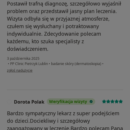
Postawił trafną diagnozę, szczegółowo wyjaśnił
problem oraz przedstawił jasny plan leczenia.
Wizyta odbyła się w przyjaznej atmosferze,
czułem się wysłuchany i potraktowany
indywidualnie. Zdecydowanie polecam
każdemu, kto szuka specjalisty z
doświadczeniem.
3 października 2025
•
PP Clinic Pietrzyk Lublin
•
badanie skóry (dermatoskopia)
•
w opinii użytkownika Karol
zgłoś nadużycie
Dorota Polak
Weryfikacja wizyty
D
Bardzo sympatyczny lekarz z super podejściem
do dzieci.Dociekliwy i szczegółowy
zaangażowany w leczenie.Bardzo polecam Pana