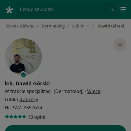
Me
Czego szukasz?
Strona Główna
Dermatolog
Lublin
Dawid Górski
Zmień miasto
lek.
Dawid Górski
O specjalizac
W trakcie specjalizacji (Dermatolog)
·
Więcej
Lublin
3 adresy
Nr PWZ: 3597624
13 opinii