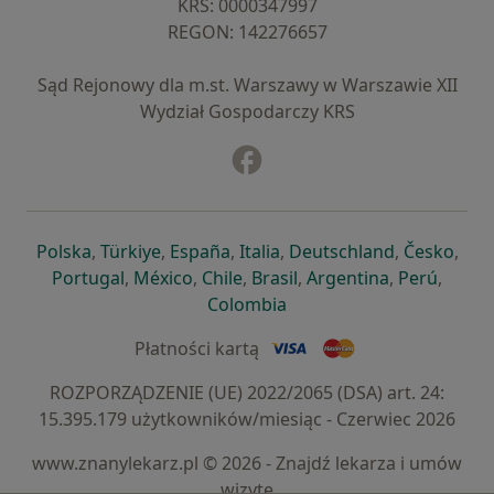
KRS: ⁠0000347997
REGON: ⁠142276657
Sąd Rejonowy dla m.st. Warszawy w Warszawie XII
Wydział Gospodarczy KRS
Facebook
otwiera się w nowej karcie
otwiera się w nowej karcie
otwiera się w nowej karcie
otwiera się w nowej karcie
otwiera się w nowej karci
otwiera się
otwi
Polska
,
Türkiye
,
España
,
Italia
,
Deutschland
,
Česko
,
otwiera się w nowej karcie
otwiera się w nowej karcie
otwiera się w nowej karcie
otwiera się w nowej kar
otwiera się 
otwier
Portugal
,
México
,
Chile
,
Brasil
,
Argentina
,
Perú
,
otwiera się w nowej karc
Colombia
Płatności kartą
ROZPORZĄDZENIE (UE) 2022/2065 (DSA) art. 24:
15.395.179 użytkowników/miesiąc - Czerwiec 2026
www.znanylekarz.pl © 2026 - Znajdź lekarza i umów
wizytę