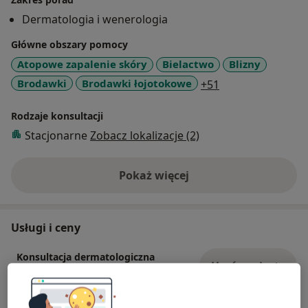
Dermatologia i wenerologia
Główne obszary pomocy
Atopowe zapalenie skóry
Bielactwo
Blizny
a11y_sr_more_di
Brodawki
Brodawki łojotokowe
+51
Rodzaje konsultacji
Stacjonarne
Zobacz lokalizacje (2)
Pokaż więcej
o doświadczeniu
Usługi i ceny
Konsultacja dermatologiczna
Umów wizytę
250 zł
Szczegóły