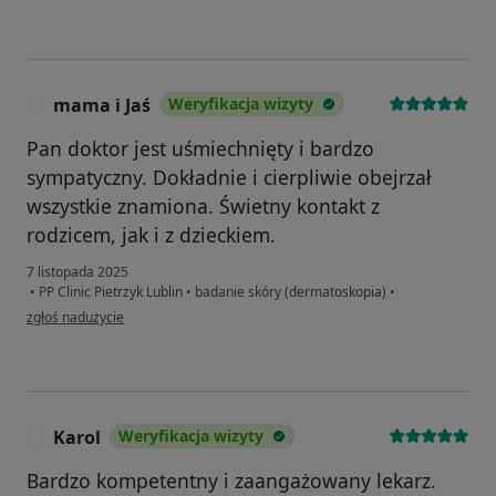
mama i Jaś
Weryfikacja wizyty
M
Pan doktor jest uśmiechnięty i bardzo
sympatyczny. Dokładnie i cierpliwie obejrzał
wszystkie znamiona. Świetny kontakt z
rodzicem, jak i z dzieckiem.
7 listopada 2025
•
PP Clinic Pietrzyk Lublin
•
badanie skóry (dermatoskopia)
•
w opinii użytkownika mama i Jaś
zgłoś nadużycie
Karol
Weryfikacja wizyty
K
Bardzo kompetentny i zaangażowany lekarz.