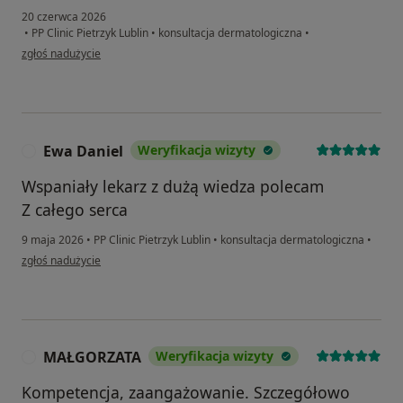
20 czerwca 2026
•
PP Clinic Pietrzyk Lublin
•
konsultacja dermatologiczna
•
w opinii użytkownika Patrycja F
zgłoś nadużycie
Ewa Daniel
Weryfikacja wizyty
E
Wspaniały lekarz z dużą wiedza polecam
Z całego serca
9 maja 2026
•
PP Clinic Pietrzyk Lublin
•
konsultacja dermatologiczna
•
w opinii użytkownika Ewa Daniel
zgłoś nadużycie
MAŁGORZATA
Weryfikacja wizyty
M
Kompetencja, zaangażowanie. Szczegółowo