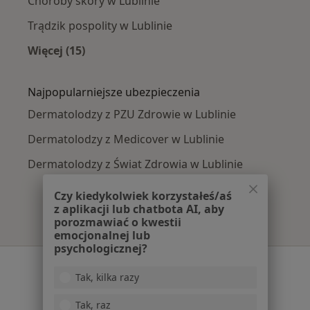
Choroby skóry w Lublinie
Trądzik pospolity w Lublinie
Więcej (15)
Więcej w kategorii: Najczęście leczone chorob
Najpopularniejsze ubezpieczenia
Dermatolodzy z PZU Zdrowie w Lublinie
Dermatolodzy z Medicover w Lublinie
Dermatolodzy z Świat Zdrowia w Lublinie
Czy kiedykolwiek korzystałeś/aś
z aplikacji lub chatbota AI, aby
porozmawiać o kwestii
emocjonalnej lub
psychologicznej?
Serwis
Tak, kilka razy
Regulamin
Tak, raz
Polityka prywatności pacjentów