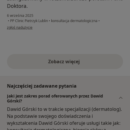
Doktora.
6 września 2025
•
PP Clinic Pietrzyk Lublin
•
konsultacja dermatologiczna
•
w opinii użytkownika Dorota Polak
zgłoś nadużycie
Zobacz więcej
opinie powyżej
Najczęściej zadawane pytania
Jaki jest zakres porad oferowanych przez Dawid
Górski?
Dawid Górski to w trakcie specjalizacji (dermatolog).
Na podstawie swojego doświadczenia i
wykształcenia Dawid Górski oferuje usługi takie jak: