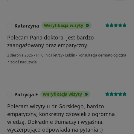
Katarzyna
Weryfikacja wizyty
K
Polecam Pana doktora, jest bardzo
zaangażowany oraz empatyczny.
2 sierpnia 2026
•
PP Clinic Pietrzyk Lublin
•
konsultacja dermatologiczna
w opinii użytkownika Katarzyna
•
zgłoś nadużycie
Patrycja F
Weryfikacja wizyty
P
Polecam wizyty u dr Górskiego, bardzo
empatyczny, konkretny człowiek z ogromną
wiedzą. Dokładnie tłumaczy i wyjaśnia,
wyczerpująco odpowiada na pytania ;)