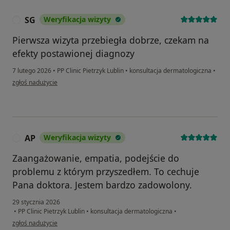
SG
Weryfikacja wizyty
S
Pierwsza wizyta przebiegła dobrze, czekam na
efekty postawionej diagnozy
7 lutego 2026
•
PP Clinic Pietrzyk Lublin
•
konsultacja dermatologiczna
•
w opinii użytkownika SG
zgłoś nadużycie
AP
Weryfikacja wizyty
A
Zaangażowanie, empatia, podejście do
problemu z którym przyszedłem. To cechuje
Pana doktora. Jestem bardzo zadowolony.
29 stycznia 2026
•
PP Clinic Pietrzyk Lublin
•
konsultacja dermatologiczna
•
w opinii użytkownika AP
zgłoś nadużycie