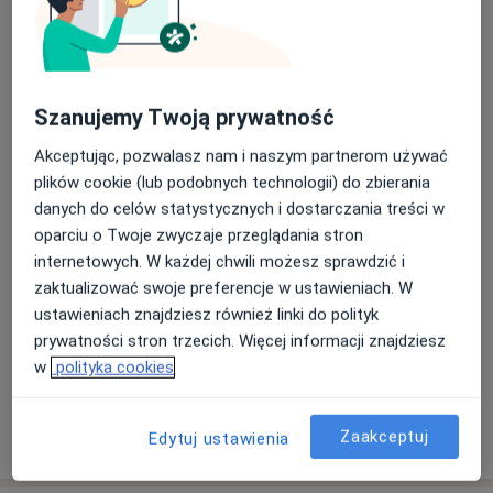
Badanie skóry (dermatoskopia)
Umów wizytę
300 zł
Szczegóły
Laserowe usuwanie włókniaków
Szanujemy Twoją prywatność
Umów wizytę
Od 300 zł
Szczegóły
Akceptując, pozwalasz nam i naszym partnerom używać
plików cookie (lub podobnych technologii) do zbierania
Laserowe usuwanie zmian skórnych
danych do celów statystycznych i dostarczania treści w
Umów wizytę
Od 300 zł
Szczegóły
oparciu o Twoje zwyczaje przeglądania stron
internetowych. W każdej chwili możesz sprawdzić i
Biopsja skóry wraz z badaniem histopatologicznym
zaktualizować swoje preferencje w ustawieniach. W
450 zł
Szczegóły
ustawieniach znajdziesz również linki do polityk
prywatności stron trzecich. Więcej informacji znajdziesz
+ 4 usługi
w
polityka cookies
Zaakceptuj
W jaki sposób ustalane są ceny?
Edytuj ustawienia