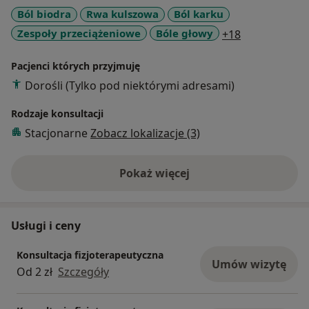
Ból biodra
Rwa kulszowa
Ból karku
a11y_sr_mor
Zespoły przeciążeniowe
Bóle głowy
+18
Pacjenci których przyjmuję
Dorośli (Tylko pod niektórymi adresami)
Rodzaje konsultacji
Stacjonarne
Zobacz lokalizacje (3)
Pokaż więcej
o doświadczeniu
Usługi i ceny
Konsultacja fizjoterapeutyczna
Umów wizytę
Od 2 zł
Szczegóły