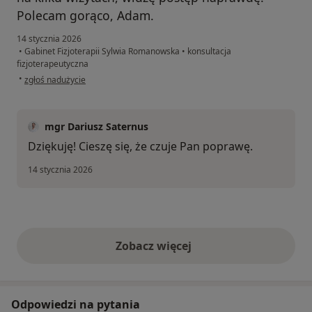
Polecam gorąco, Adam.
14 stycznia 2026
•
Gabinet Fizjoterapii Sylwia Romanowska
•
konsultacja
fizjoterapeutyczna
w opinii użytkownika Adam
•
zgłoś nadużycie
mgr Dariusz Saternus
Dziękuję! Cieszę się, że czuje Pan poprawę.
14 stycznia 2026
Zobacz więcej
opinie powyżej
Odpowiedzi na pytania