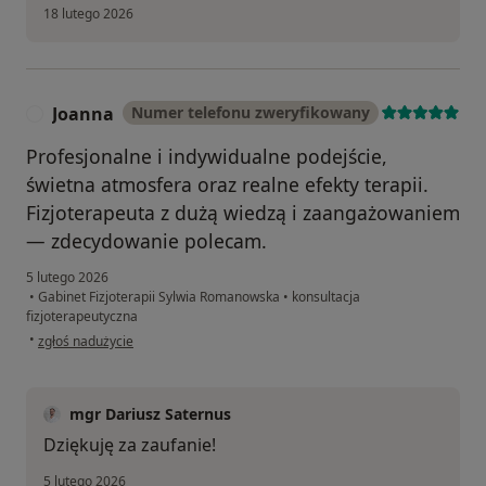
18 lutego 2026
Joanna
Numer telefonu zweryfikowany
J
Profesjonalne i indywidualne podejście,
świetna atmosfera oraz realne efekty terapii.
Fizjoterapeuta z dużą wiedzą i zaangażowaniem
— zdecydowanie polecam.
5 lutego 2026
•
Gabinet Fizjoterapii Sylwia Romanowska
•
konsultacja
fizjoterapeutyczna
w opinii użytkownika Joanna
•
zgłoś nadużycie
mgr Dariusz Saternus
Dziękuję za zaufanie!
5 lutego 2026