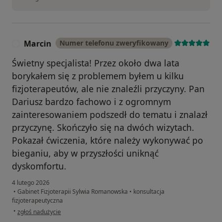
Marcin
Numer telefonu zweryfikowany
M
Świetny specjalista! Przez około dwa lata
borykałem się z problemem byłem u kilku
fizjoterapeutów, ale nie znaleźli przyczyny. Pan
Dariusz bardzo fachowo i z ogromnym
zainteresowaniem podszedł do tematu i znalazł
przyczynę. Skończyło się na dwóch wizytach.
Pokazał ćwiczenia, które należy wykonywać po
bieganiu, aby w przyszłości uniknąć
dyskomfortu.
4 lutego 2026
•
Gabinet Fizjoterapii Sylwia Romanowska
•
konsultacja
fizjoterapeutyczna
w opinii użytkownika Marcin
•
zgłoś nadużycie