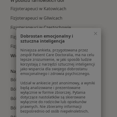
W pobliżu Tarnowskich Gór
Fizjoterapeuci w Katowicach
Fizjoterapeuci w Gliwicach
Fizjoterapeuci w Częstochowie
Dobrostan emocjonalny i
Fizjoterapeuci w Sosnowcu
sztuczna inteligencja
Fizjoterapeuci w Chorzowie
Niniejsza ankieta, przygotowana przez
zespół Patient Care Doctoralia, ma na celu
Więcej (14)
lepsze zrozumienie, w jaki sposób ludzie
Więcej w kategorii: W pobliżu Tarnowskich Gó
korzystają z narzędzi sztucznej inteligencji
jako wsparcia dla swojego dobrostanu
Najczęście leczone choroby
emocjonalnego i zdrowia psychicznego.
Ból barku w Tarnowskich Górach
Udział w ankiecie jest anonimowy, a wyniki
będą analizowane i prezentowane
Ból biodra w Tarnowskich Górach
wyłącznie w formie zbiorczej. Pytania
dotyczące nastolatków są skierowane
Bóle kręgosłupa w Tarnowskich Górach
wyłącznie do rodziców lub opiekunów
prawnych. Nie zbieramy informacji
Ból karku w Tarnowskich Górach
bezpośrednio od osób niepełnoletnich.