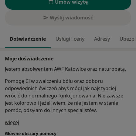
Umów wizytę
Wyślij wiadomość
Doświadczenie
Usługi i ceny
Adresy
Ubezpi
Moje doświadczenie
Jestem absolwentem AWF Katowice oraz naturopatą.
Pomogę Ci w zwalczeniu bólu oraz doboru
odpowiednich ćwiczeń abyś mógł jak najszybciej
wrócić do normalnego funkcjonowania. Nie zawsze
jest kolorowo i jeżeli wiem, że nie jestem w stanie
pomóc, odsyłam do innych specjalistów.
O mnie
więcej
Główne obszary pomocy