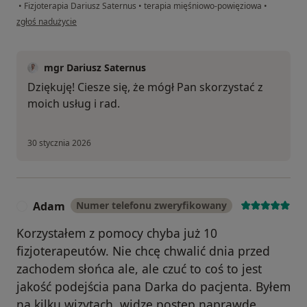
•
Fizjoterapia Dariusz Saternus
•
terapia mięśniowo-powięziowa
•
w opinii użytkownika Marek
zgłoś nadużycie
mgr Dariusz Saternus
Dziękuję! Ciesze się, że mógł Pan skorzystać z
moich usług i rad.
30 stycznia 2026
Adam
Numer telefonu zweryfikowany
A
Korzystałem z pomocy chyba już 10
fizjoterapeutów. Nie chcę chwalić dnia przed
zachodem słońca ale, ale czuć to coś to jest
jakość podejścia pana Darka do pacjenta. Byłem
na kilku wizytach, widzę postęp naprawdę.