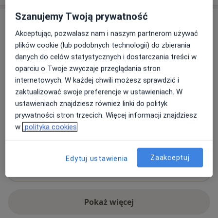
Szanujemy Twoją prywatność
Adresy (3)
Akceptując, pozwalasz nam i naszym partnerom używać
Adres 1
Adres 2
Adres 3
plików cookie (lub podobnych technologii) do zbierania
danych do celów statystycznych i dostarczania treści w
oparciu o Twoje zwyczaje przeglądania stron
internetowych. W każdej chwili możesz sprawdzić i
Fizjoterapia Dariusz Saternus
zaktualizować swoje preferencje w ustawieniach. W
Andrzeja Zielnioka 90A,
41-400
Mysłowice
ustawieniach znajdziesz również linki do polityk
prywatności stron trzecich. Więcej informacji znajdziesz
Powiększ mapę
w
polityka cookies
otwiera się w nowej karcie
Dostępność
Zaakceptuj
Edytuj ustawienia
Pokaż kalendarz
Pokaż więcej
o adresie