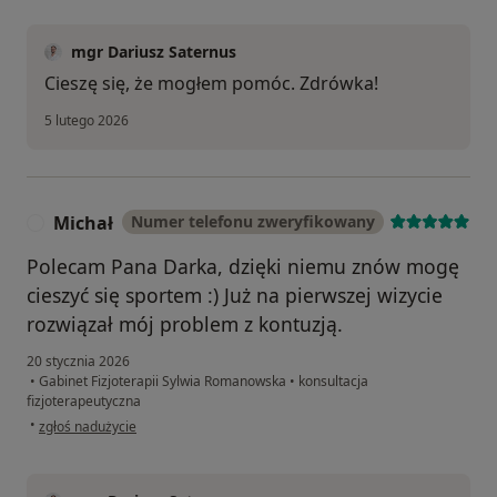
mgr Dariusz Saternus
Cieszę się, że mogłem pomóc. Zdrówka!
5 lutego 2026
Michał
Numer telefonu zweryfikowany
M
Polecam Pana Darka, dzięki niemu znów mogę
cieszyć się sportem :) Już na pierwszej wizycie
rozwiązał mój problem z kontuzją.
20 stycznia 2026
•
Gabinet Fizjoterapii Sylwia Romanowska
•
konsultacja
fizjoterapeutyczna
w opinii użytkownika Michał
•
zgłoś nadużycie