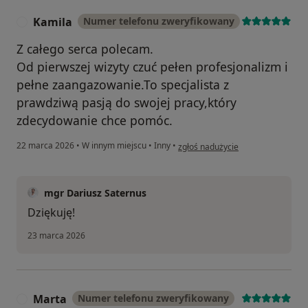
Kamila
Numer telefonu zweryfikowany
K
Z całego serca polecam.
Od pierwszej wizyty czuć pełen profesjonalizm i
pełne zaangazowanie.To specjalista z
prawdziwą pasją do swojej pracy,który
zdecydowanie chce pomóc.
w opinii użytkownika Kamila
22 marca 2026
•
W innym miejscu
•
Inny
•
zgłoś nadużycie
mgr Dariusz Saternus
Dziękuję!
23 marca 2026
Marta
Numer telefonu zweryfikowany
M