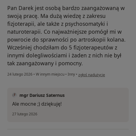
Pan Darek jest osobą bardzo zaangażowaną w
swoją pracę. Ma dużą wiedzę z zakresu
fizjoterapii, ale także z psychosomatyki i
naturoterapii. Co najważniejsze pomógł mi w
powrocie do sprawności po artroskopii kolana.
Wcześniej chodziłam do 5 fizjoterapeutów z
innymi dolegliwościami i żaden z nich nie był
tak zaangażowany i pomocny.
w opinii użytkownika Marta
24 lutego 2026
•
W innym miejscu
•
Inny
•
zgłoś nadużycie
mgr Dariusz Saternus
Ale mocne ;) dziękuję!
27 lutego 2026