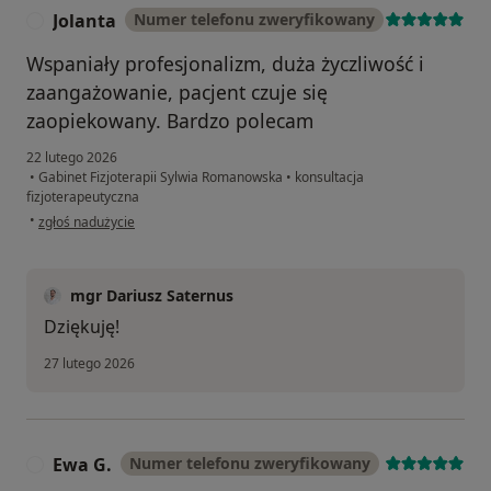
Jolanta
Numer telefonu zweryfikowany
J
Wspaniały profesjonalizm, duża życzliwość i
zaangażowanie, pacjent czuje się
zaopiekowany. Bardzo polecam
22 lutego 2026
•
Gabinet Fizjoterapii Sylwia Romanowska
•
konsultacja
fizjoterapeutyczna
w opinii użytkownika Jolanta
•
zgłoś nadużycie
mgr Dariusz Saternus
Dziękuję!
27 lutego 2026
Ewa G.
Numer telefonu zweryfikowany
E