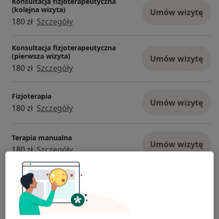
Konsultacja fizjoterapeutyczna
(kolejna wizyta)
Umów wizytę
180 zł
Szczegóły
Konsultacja fizjoterapeutyczna
(pierwsza wizyta)
Umów wizytę
180 zł
Szczegóły
Fizjoterapia
Umów wizytę
180 zł
Szczegóły
Terapia manualna
Umów wizytę
180 zł
Szczegóły
+ 4 usługi
W jaki sposób ustalane są ceny?