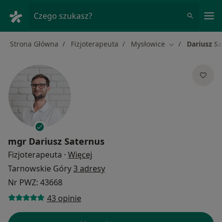
Me
Czego szukasz?
Strona Główna
Fizjoterapeuta
Mysłowice
Dariusz S
Zmień miasto
mgr
Dariusz Saternus
O specjalizacjach
Fizjoterapeuta
·
Więcej
Tarnowskie Góry
3 adresy
Nr PWZ: 43668
43 opinie