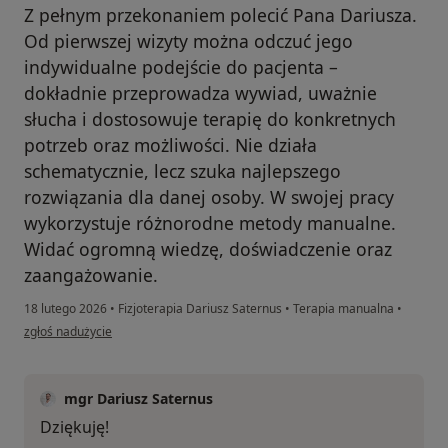
Z pełnym przekonaniem polecić Pana Dariusza.
Od pierwszej wizyty można odczuć jego
indywidualne podejście do pacjenta –
dokładnie przeprowadza wywiad, uważnie
słucha i dostosowuje terapię do konkretnych
potrzeb oraz możliwości. Nie działa
schematycznie, lecz szuka najlepszego
rozwiązania dla danej osoby. W swojej pracy
wykorzystuje różnorodne metody manualne.
Widać ogromną wiedzę, doświadczenie oraz
zaangażowanie.
18 lutego 2026
•
Fizjoterapia Dariusz Saternus
•
Terapia manualna
•
w opinii użytkownika Ewa G.
zgłoś nadużycie
mgr Dariusz Saternus
Dziękuję!