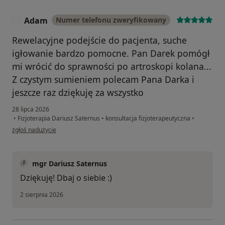
Adam
Numer telefonu zweryfikowany
A
Rewelacyjne podejście do pacjenta, suche
igłowanie bardzo pomocne. Pan Darek pomógł
mi wrócić do sprawności po artroskopi kolana...
Z czystym sumieniem polecam Pana Darka i
jeszcze raz dziękuję za wszystko
28 lipca 2026
•
Fizjoterapia Dariusz Saternus
•
konsultacja fizjoterapeutyczna
•
w opinii użytkownika Adam
zgłoś nadużycie
mgr Dariusz Saternus
Dziękuję! Dbaj o siebie :)
2 sierpnia 2026