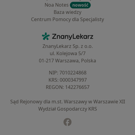
Noa Notes
nowość
Baza wiedzy
Centrum Pomocy dla Specjalisty
Kontakt
ZnanyLekarz - Strona główna
ZnanyLekarz Sp. z o.o.
ul. Kolejowa 5/7
01-217 Warszawa, Polska
NIP: ⁠7010224868
KRS: ⁠0000347997
REGON: ⁠142276657
Sąd Rejonowy dla m.st. Warszawy w Warszawie XII
Wydział Gospodarczy KRS
Facebook
otwiera się w nowej karcie