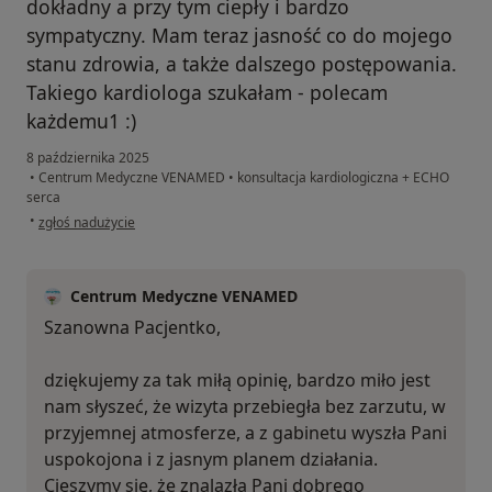
dokładny a przy tym ciepły i bardzo
sympatyczny. Mam teraz jasność co do mojego
stanu zdrowia, a także dalszego postępowania.
Takiego kardiologa szukałam - polecam
każdemu1 :)
8 października 2025
•
Centrum Medyczne VENAMED
•
konsultacja kardiologiczna + ECHO
serca
w opinii użytkownika AS
•
zgłoś nadużycie
Centrum Medyczne VENAMED
Szanowna Pacjentko,
dziękujemy za tak miłą opinię, bardzo miło jest
nam słyszeć, że wizyta przebiegła bez zarzutu, w
przyjemnej atmosferze, a z gabinetu wyszła Pani
uspokojona i z jasnym planem działania.
Cieszymy się, że znalazła Pani dobrego