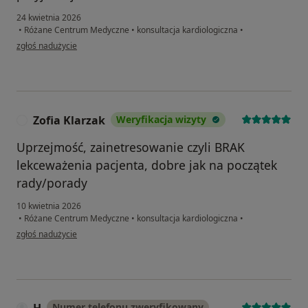
24 kwietnia 2026
•
Różane Centrum Medyczne
•
konsultacja kardiologiczna
•
w opinii użytkownika KM
zgłoś nadużycie
Zofia Klarzak
Weryfikacja wizyty
Z
Uprzejmość, zainetresowanie czyli BRAK
lekceważenia pacjenta, dobre jak na początek
rady/porady
10 kwietnia 2026
•
Różane Centrum Medyczne
•
konsultacja kardiologiczna
•
w opinii użytkownika Zofia Klarzak
zgłoś nadużycie
Numer telefonu zweryfikowany