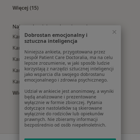
Więcej (15)
Więcej w kategorii: Najczęście leczone chorob
Najpopularniejsze ubezpieczenia
Dobrostan emocjonalny i
Kardiolodzy z Allianz w Łodzi
sztuczna inteligencja
Kardiolodzy z Medicover w Łodzi
Niniejsza ankieta, przygotowana przez
zespół Patient Care Doctoralia, ma na celu
Kardiolodzy z PZU Zdrowie w Łodzi
lepsze zrozumienie, w jaki sposób ludzie
korzystają z narzędzi sztucznej inteligencji
Kardiolodzy z Signal Iduna w Łodzi
jako wsparcia dla swojego dobrostanu
emocjonalnego i zdrowia psychicznego.
Kardiolodzy z TU Zdrowie w Łodzi
Udział w ankiecie jest anonimowy, a wyniki
Więcej (7)
będą analizowane i prezentowane
Więcej w kategorii: Najpopularniejsze ubezpie
wyłącznie w formie zbiorczej. Pytania
dotyczące nastolatków są skierowane
wyłącznie do rodziców lub opiekunów
prawnych. Nie zbieramy informacji
bezpośrednio od osób niepełnoletnich.