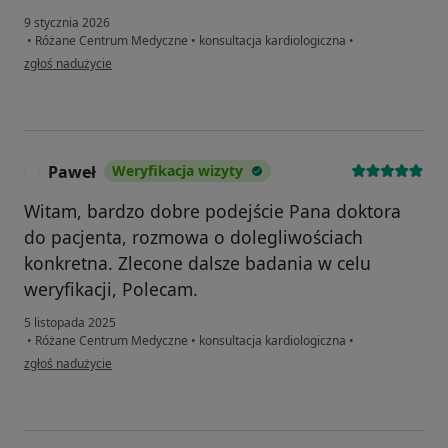
9 stycznia 2026
•
Różane Centrum Medyczne
•
konsultacja kardiologiczna
•
w opinii użytkownika Łukasz
zgłoś nadużycie
Paweł
Weryfikacja wizyty
P
Witam, bardzo dobre podejście Pana doktora
do pacjenta, rozmowa o dolegliwościach
konkretna. Zlecone dalsze badania w celu
weryfikacji, Polecam.
5 listopada 2025
•
Różane Centrum Medyczne
•
konsultacja kardiologiczna
•
w opinii użytkownika Paweł
zgłoś nadużycie