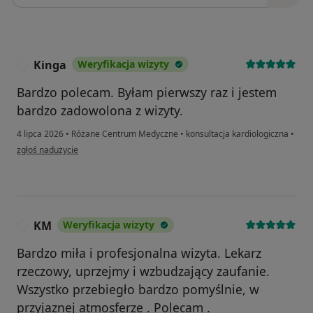
Kinga
Weryfikacja wizyty
K
Bardzo polecam. Byłam pierwszy raz i jestem
bardzo zadowolona z wizyty.
4 lipca 2026
•
Różane Centrum Medyczne
•
konsultacja kardiologiczna
•
w opinii użytkownika Kinga
zgłoś nadużycie
KM
Weryfikacja wizyty
K
Bardzo miła i profesjonalna wizyta. Lekarz
rzeczowy, uprzejmy i wzbudzający zaufanie.
Wszystko przebiegło bardzo pomyślnie, w
przyjaznej atmosferze . Polecam .