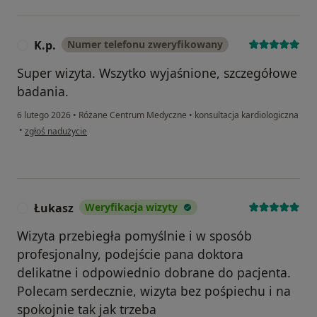
K.p.
Numer telefonu zweryfikowany
K
Super wizyta. Wszytko wyjaśnione, szczegółowe
badania.
6 lutego 2026
•
Różane Centrum Medyczne
•
konsultacja kardiologiczna
w opinii użytkownika K.p.
•
zgłoś nadużycie
Łukasz
Weryfikacja wizyty
Ł
Wizyta przebiegła pomyślnie i w sposób
profesjonalny, podejście pana doktora
delikatne i odpowiednio dobrane do pacjenta.
Polecam serdecznie, wizyta bez pośpiechu i na
spokojnie tak jak trzeba