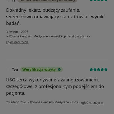
H
Dokładny lekarz, budzący zaufanie,
szczegółowo omawiający stan zdrowia i wyniki
badań.
3 kwietnia 2026
•
Różane Centrum Medyczne
•
konsultacja kardiologiczna
•
w opinii użytkownika H
zgłoś nadużycie
Iza
Weryfikacja wizyty
I
USG serca wykonywane z zaangażowaniem,
szczegółowe, z profesjonalnym podejściem do
pacjenta.
w opinii użytkownika Iz
20 lutego 2026
•
Różane Centrum Medyczne
•
Inny
•
zgłoś nadużycie