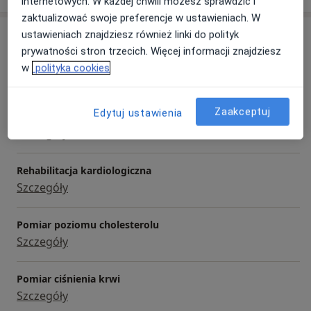
internetowych. W każdej chwili możesz sprawdzić i
zaktualizować swoje preferencje w ustawieniach. W
Usługi i ceny
ustawieniach znajdziesz również linki do polityk
prywatności stron trzecich. Więcej informacji znajdziesz
Konsultacja internistyczna
w
polityka cookies
250 zł
Szczegóły
Zaakceptuj
Edytuj ustawienia
Farmakoterapia
Szczegóły
Rehabilitacja kardiologiczna
Szczegóły
Pomiar poziomu cholesterolu
Szczegóły
Pomiar ciśnienia krwi
Szczegóły