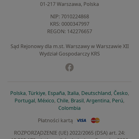
01-217 Warszawa, Polska
NIP: ⁠7010224868
KRS: ⁠0000347997
REGON: ⁠142276657
Sąd Rejonowy dla m.st. Warszawy w Warszawie XII
Wydział Gospodarczy KRS
Facebook
otwiera się w nowej karcie
otwiera się w nowej karcie
otwiera się w nowej karcie
otwiera się w nowej karcie
otwiera się w nowej karci
otwiera się
otwi
Polska
,
Türkiye
,
España
,
Italia
,
Deutschland
,
Česko
,
otwiera się w nowej karcie
otwiera się w nowej karcie
otwiera się w nowej karcie
otwiera się w nowej kar
otwiera się 
otwier
Portugal
,
México
,
Chile
,
Brasil
,
Argentina
,
Perú
,
otwiera się w nowej karc
Colombia
Płatności kartą
ROZPORZĄDZENIE (UE) 2022/2065 (DSA) art. 24: