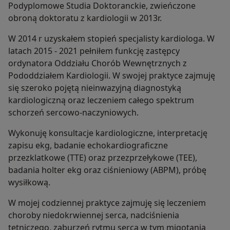
Podyplomowe Studia Doktoranckie, zwieńczone
obroną doktoratu z kardiologii w 2013r.
W 2014 r uzyskałem stopień specjalisty kardiologa. W
latach 2015 - 2021 pełniłem funkcję zastępcy
ordynatora Oddziału Chorób Wewnętrznych z
Pododdziałem Kardiologii. W swojej praktyce zajmuję
się szeroko pojętą nieinwazyjną diagnostyką
kardiologiczną oraz leczeniem całego spektrum
schorzeń sercowo-naczyniowych.
Wykonuję konsultacje kardiologiczne, interpretację
zapisu ekg, badanie echokardiograficzne
przezklatkowe (TTE) oraz przezprzełykowe (TEE),
badania holter ekg oraz ciśnieniowy (ABPM), próbę
wysiłkową.
W mojej codziennej praktyce zajmuję się leczeniem
choroby niedokrwiennej serca, nadciśnienia
tętniczego, zaburzeń rytmu serca w tym migotania