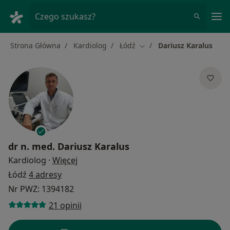
Me
Czego szukasz?
Strona Główna
Kardiolog
Łódź
Dariusz Karalus
Zmień miasto
dr n. med.
Dariusz Karalus
O specjalizacjach
Kardiolog
·
Więcej
Łódź
4 adresy
Nr PWZ: 1394182
21 opinii