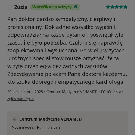
Zuzia
Weryfikacja wizyty
Z
Pan doktor bardzo sympatyczny, cierpliwy i
profesjonalny. Dokładnie wszystko wyjaśnił,
odpowiedział na każde pytanie i poświęcił tyle
czasu, ile było potrzeba. Czułam się naprawdę
zaopiekowana i wysłuchana. Po wielu wizytach
u różnych specjalistów muszę przyznać, że ta
wizyta przebiegła bez żadnych zarzutów.
Zdecydowanie polecam Pana doktora każdemu,
kto szuka dobrego i empatycznego kardiologa.
29 października 2025
•
Centrum Medyczne VENAMED
•
ECHO serca
•
w opinii użytkownika Zuzia
zgłoś nadużycie
Centrum Medyczne VENAMED
Szanowna Pani Zuziu