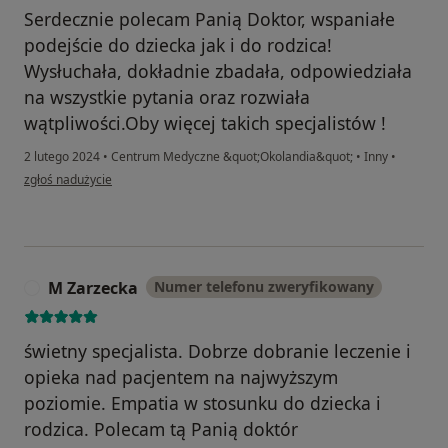
Serdecznie polecam Panią Doktor, wspaniałe
podejście do dziecka jak i do rodzica!
Wysłuchała, dokładnie zbadała, odpowiedziała
na wszystkie pytania oraz rozwiała
wątpliwości.Oby więcej takich specjalistów !
2 lutego 2024
•
Centrum Medyczne &quot;Okolandia&quot;
•
Inny
•
w opinii użytkownika A. Kondrat
zgłoś nadużycie
M Zarzecka
Numer telefonu zweryfikowany
M
świetny specjalista. Dobrze dobranie leczenie i
opieka nad pacjentem na najwyższym
poziomie. Empatia w stosunku do dziecka i
rodzica. Polecam tą Panią doktór