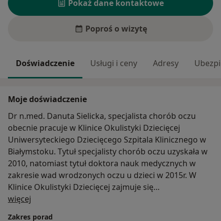
Pokaż dane kontaktowe
Poproś o wizytę
Doświadczenie
Usługi i ceny
Adresy
Ubezpi
Moje doświadczenie
Dr n.med. Danuta Sielicka, specjalista chorób oczu
obecnie pracuje w Klinice Okulistyki Dziecięcej
Uniwersyteckiego Dziecięcego Szpitala Klinicznego w
Białymstoku. Tytuł specjalisty chorób oczu uzyskała w
2010, natomiast tytuł doktora nauk medycznych w
zakresie wad wrodzonych oczu u dzieci w 2015r. W
Klinice Okulistyki Dziecięcej zajmuje się
O mnie
diagnozowaniem i leczeniem dzieci z wadami
więcej
wrodzonymi, retinopatią wcześniaków, badaniem
Zakres porad