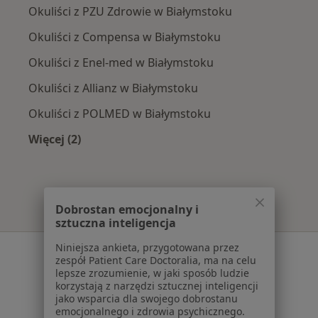
Okuliści z PZU Zdrowie w Białymstoku
Okuliści z Compensa w Białymstoku
Okuliści z Enel-med w Białymstoku
Okuliści z Allianz w Białymstoku
Okuliści z POLMED w Białymstoku
Więcej (2)
Więcej w kategorii: Najpopularniejsze ubezpie
Dobrostan emocjonalny i
sztuczna inteligencja
Niniejsza ankieta, przygotowana przez
Serwis
zespół Patient Care Doctoralia, ma na celu
lepsze zrozumienie, w jaki sposób ludzie
Regulamin
korzystają z narzędzi sztucznej inteligencji
Polityka prywatności pacjentów
jako wsparcia dla swojego dobrostanu
Polityka prywatności profesjonalistów
emocjonalnego i zdrowia psychicznego.