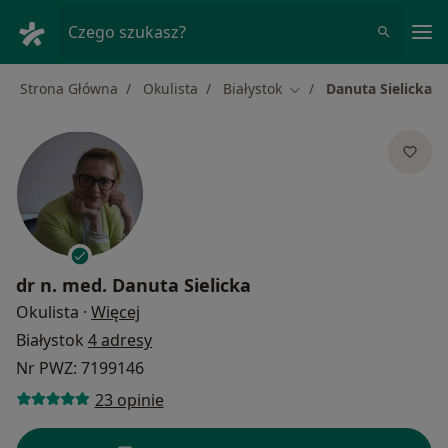
Me
Czego szukasz?
Strona Główna
Okulista
Białystok
Danuta Sielicka
Zmień miasto
dr n. med.
Danuta Sielicka
O specjalizacjach
Okulista
·
Więcej
Białystok
4 adresy
Nr PWZ: 7199146
23 opinie