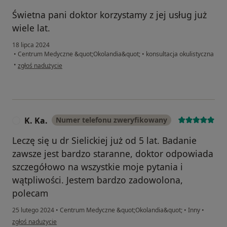
Świetna pani doktor korzystamy z jej usług już
wiele lat.
18 lipca 2024
•
Centrum Medyczne &quot;Okolandia&quot;
•
konsultacja okulistyczna
w opinii użytkownika Sylwia
•
zgłoś nadużycie
K. Ka.
Numer telefonu zweryfikowany
K
Leczę się u dr Sielickiej już od 5 lat. Badanie
zawsze jest bardzo staranne, doktor odpowiada
szczegółowo na wszystkie moje pytania i
wątpliwości. Jestem bardzo zadowolona,
polecam
25 lutego 2024
•
Centrum Medyczne &quot;Okolandia&quot;
•
Inny
•
w opinii użytkownika K. Ka.
zgłoś nadużycie