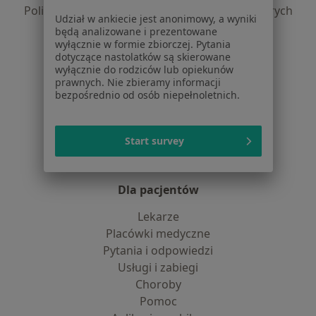
Polityka prywatności dla profesjonalistów, których
Udział w ankiecie jest anonimowy, a wyniki
dane pozyskaliśmy samodzielnie
będą analizowane i prezentowane
Polityka cookies
wyłącznie w formie zbiorczej. Pytania
dotyczące nastolatków są skierowane
Jak działają wyniki wyszukiwania
wyłącznie do rodziców lub opiekunów
Dostępność
prawnych. Nie zbieramy informacji
O nas
bezpośrednio od osób niepełnoletnich.
Praca
Rekrutujemy!
Partnerzy
Start survey
Centrum prasowe
Kontakt
Dla pacjentów
Lekarze
Placówki medyczne
Pytania i odpowiedzi
Usługi i zabiegi
Choroby
Pomoc