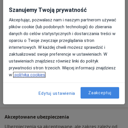
Szanujemy Twoją prywatność
Centrum Medyczne "Okolandia"
ul. Komisji Edukacji Narodowej 38 lok 3;,
15-687
Akceptując, pozwalasz nam i naszym partnerom używać
Białystok
plików cookie (lub podobnych technologii) do zbierania
danych do celów statystycznych i dostarczania treści w
oparciu o Twoje zwyczaje przeglądania stron
Powiększ mapę
otwiera się w nowej karcie
internetowych. W każdej chwili możesz sprawdzić i
zaktualizować swoje preferencje w ustawieniach. W
Dostępność
W tym gabinecie nie można umawiać wizyt przez
ustawieniach znajdziesz również linki do polityk
internet
prywatności stron trzecich. Więcej informacji znajdziesz
Co mam zrobić w tej sytuacji?
w
polityka cookies
Zaakceptuj
Edytuj ustawienia
Pokaż więcej
o adresie
Akceptowane ubezpieczenia
Ubezpieczenia są akceptowane, ale zakres zależy od