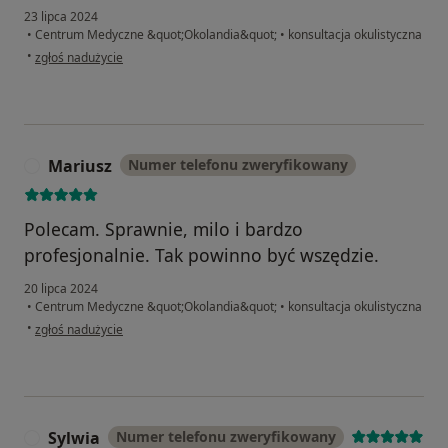
23 lipca 2024
•
Centrum Medyczne &quot;Okolandia&quot;
•
konsultacja okulistyczna
w opinii użytkownika Mateusz
•
zgłoś nadużycie
Mariusz
Numer telefonu zweryfikowany
M
Polecam. Sprawnie, milo i bardzo
profesjonalnie. Tak powinno być wszędzie.
20 lipca 2024
•
Centrum Medyczne &quot;Okolandia&quot;
•
konsultacja okulistyczna
w opinii użytkownika Mariusz
•
zgłoś nadużycie
Sylwia
Numer telefonu zweryfikowany
S