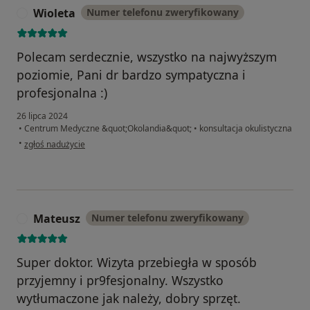
Wioleta
Numer telefonu zweryfikowany
W
Polecam serdecznie, wszystko na najwyższym
poziomie, Pani dr bardzo sympatyczna i
profesjonalna :)
26 lipca 2024
•
Centrum Medyczne &quot;Okolandia&quot;
•
konsultacja okulistyczna
w opinii użytkownika Wioleta
•
zgłoś nadużycie
Mateusz
Numer telefonu zweryfikowany
M
Super doktor. Wizyta przebiegła w sposób
przyjemny i pr9fesjonalny. Wszystko
wytłumaczone jak należy, dobry sprzęt.