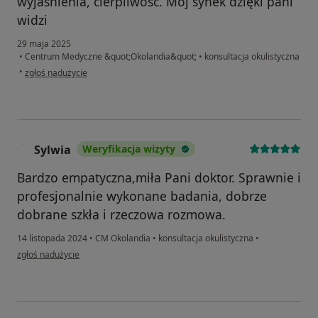
wyjaśnienia, cierpliwość. Mój synek dzięki pani
widzi
29 maja 2025
•
Centrum Medyczne &quot;Okolandia&quot;
•
konsultacja okulistyczna
w opinii użytkownika Aleksandra Ciechanowska
•
zgłoś nadużycie
Sylwia
Weryfikacja wizyty
S
Bardzo empatyczna,miła Pani doktor. Sprawnie i
profesjonalnie wykonane badania, dobrze
dobrane szkła i rzeczowa rozmowa.
14 listopada 2024
•
CM Okolandia
•
konsultacja okulistyczna
•
w opinii użytkownika Sylwia
zgłoś nadużycie