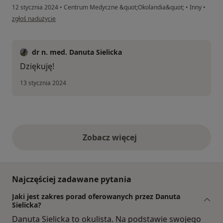
12 stycznia 2024
•
Centrum Medyczne &quot;Okolandia&quot;
•
Inny
•
w opinii użytkownika M Zarzecka
zgłoś nadużycie
dr n. med. Danuta Sielicka
Dziękuję!
13 stycznia 2024
Zobacz więcej
opinie powyżej
Najczęściej zadawane pytania
Jaki jest zakres porad oferowanych przez Danuta
Sielicka?
Danuta Sielicka to okulista. Na podstawie swojego