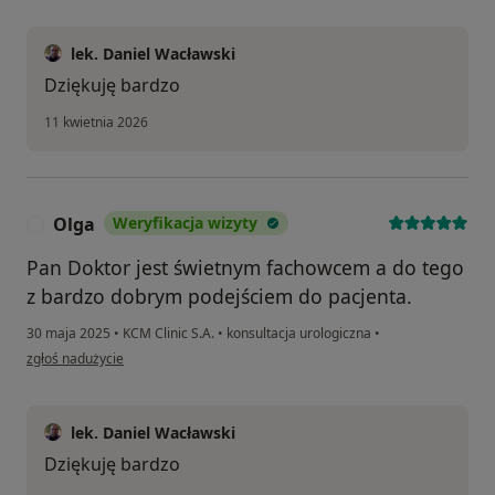
lek. Daniel Wacławski
Dziękuję bardzo
11 kwietnia 2026
Olga
Weryfikacja wizyty
O
Pan Doktor jest świetnym fachowcem a do tego
z bardzo dobrym podejściem do pacjenta.
30 maja 2025
•
KCM Clinic S.A.
•
konsultacja urologiczna
•
w opinii użytkownika Olga
zgłoś nadużycie
lek. Daniel Wacławski
Dziękuję bardzo