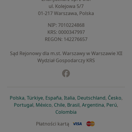
ul. Kolejowa 5/7
01-217 Warszawa, Polska
NIP: ⁠7010224868
KRS: ⁠0000347997
REGON: ⁠142276657
Sąd Rejonowy dla m.st. Warszawy w Warszawie XII
Wydział Gospodarczy KRS
Facebook
otwiera się w nowej karcie
otwiera się w nowej karcie
otwiera się w nowej karcie
otwiera się w nowej karcie
otwiera się w nowej karci
otwiera się
otwi
Polska
,
Türkiye
,
España
,
Italia
,
Deutschland
,
Česko
,
otwiera się w nowej karcie
otwiera się w nowej karcie
otwiera się w nowej karcie
otwiera się w nowej kar
otwiera się 
otwier
Portugal
,
México
,
Chile
,
Brasil
,
Argentina
,
Perú
,
otwiera się w nowej karc
Colombia
Płatności kartą