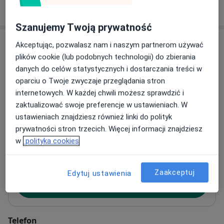
W jaki sposób ustalane są ceny?
Szanujemy Twoją prywatność
Adresy (4)
Akceptując, pozwalasz nam i naszym partnerom używać
plików cookie (lub podobnych technologii) do zbierania
Adres 1
Adres 2
Adres 3
Adres 4
danych do celów statystycznych i dostarczania treści w
oparciu o Twoje zwyczaje przeglądania stron
internetowych. W każdej chwili możesz sprawdzić i
KCM Clinic S.A.
zaktualizować swoje preferencje w ustawieniach. W
ul. Bankowa 5-7,
58-500
Jelenia Góra
ustawieniach znajdziesz również linki do polityk
prywatności stron trzecich. Więcej informacji znajdziesz
w
polityka cookies
Powiększ mapę
otwiera się w nowej karcie
Zaakceptuj
Edytuj ustawienia
Dostępność
Pokaż kalendarz
Telefon