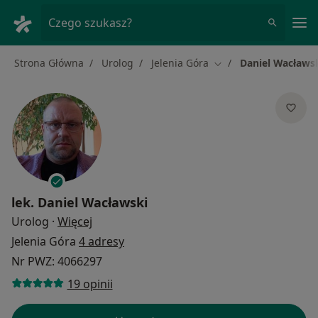
Me
Czego szukasz?
Strona Główna
Urolog
Jelenia Góra
Daniel Wacławs
Zmień miasto
lek.
Daniel Wacławski
O specjalizacjach
Urolog
·
Więcej
Jelenia Góra
4 adresy
Nr PWZ: 4066297
19 opinii