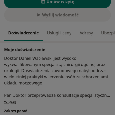
Umów wizytę
Wyślij wiadomość
Doświadczenie
Usługi i ceny
Adresy
Ubezpi
Moje doświadczenie
Doktor Daniel Wacławski jest wysoko
wykwalifikowanym specjalistą chirurgii ogólnej oraz
urologii. Doświadczenia zawodowego nabył podczas
wieloletniej praktyki w leczeniu osób ze schorzeniami
układu moczowego.
Pan Doktor przeprowadza konsultacje specjalistyczne
O mnie
w zakresie urologii, wykonuje badania USG, a także
więcej
zabiegi chirurgiczne m. in.: zabieg stulejki oraz zabieg
Zakres porad
wycięcia torbieli okołocewkowej i mięska cewkowego.