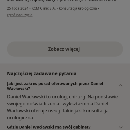
25 lipca 2024
•
KCM Clinic S.A.
•
konsultacja urologiczna
•
w opinii użytkownika Dominik
zgłoś nadużycie
Zobacz więcej
opinie powyżej
Najczęściej zadawane pytania
Jaki jest zakres porad oferowanych przez Daniel
Wacławski?
Daniel Wacławski to urolog, chirurg. Na podstawie
swojego doświadczenia i wykształcenia Daniel
Wacławski oferuje usługi takie jak: konsultacja
urologiczna.
Gdzie Daniel Wacławski ma swój gabinet?