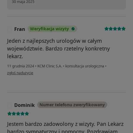
30 maja 2025
Fran
Weryfikacja wizyty
F
Jeden z najlepszych urologów w całym
województwie. Bardzo rzetelny konkretny
lekarz.
11 grudnia 2024
•
KCM Clinic S.A.
•
konsultacja urologiczna
•
w opinii użytkownika Fran
zgłoś nadużycie
Dominik
Numer telefonu zweryfikowany
D
Jestem bardzo zadowolony z wizyty. Pan Lekarz
bardzo sympatyczny i pomocny. Pozdrawiam.