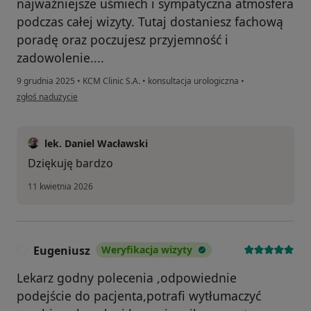
najważniejsze uśmiech i sympatyczna atmosfera
podczas całej wizyty. Tutaj dostaniesz fachową
poradę oraz poczujesz przyjemność i
zadowolenie....
9 grudnia 2025
•
KCM Clinic S.A.
•
konsultacja urologiczna
•
w opinii użytkownika Arek
zgłoś nadużycie
lek. Daniel Wacławski
Dziękuję bardzo
11 kwietnia 2026
Eugeniusz
Weryfikacja wizyty
E
Lekarz godny polecenia ,odpowiednie
podejście do pacjenta,potrafi wytłumaczyć