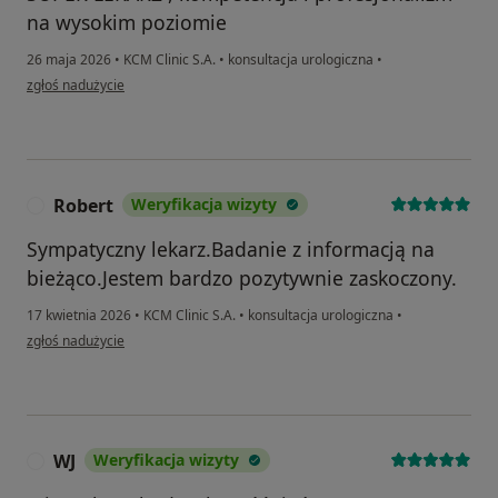
na wysokim poziomie
26 maja 2026
•
KCM Clinic S.A.
•
konsultacja urologiczna
•
w opinii użytkownika Zenon
zgłoś nadużycie
Robert
Weryfikacja wizyty
R
Sympatyczny lekarz.Badanie z informacją na
bieżąco.Jestem bardzo pozytywnie zaskoczony.
17 kwietnia 2026
•
KCM Clinic S.A.
•
konsultacja urologiczna
•
w opinii użytkownika Robert
zgłoś nadużycie
WJ
Weryfikacja wizyty
W