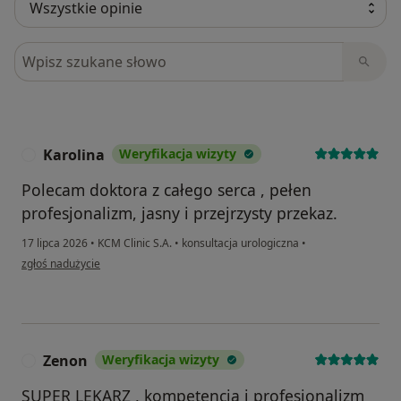
Szukaj w opiniach
Karolina
Weryfikacja wizyty
K
Polecam doktora z całego serca , pełen
profesjonalizm, jasny i przejrzysty przekaz.
17 lipca 2026
•
KCM Clinic S.A.
•
konsultacja urologiczna
•
w opinii użytkownika Karolina
zgłoś nadużycie
Zenon
Weryfikacja wizyty
Z
SUPER LEKARZ , kompetencja i profesjonalizm