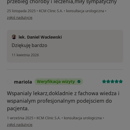
przebieg choroby i leczenia,miły sympatyczny
25 listopada 2025
•
KCM Clinic S.A.
•
konsultacja urologiczna
•
w opinii użytkownika Eugeniusz
zgłoś nadużycie
lek. Daniel Wacławski
Dziękuję bardzo
11 kwietnia 2026
mariola
Weryfikacja wizyty
M
Wspanialy lekarz,dokladnie z fachowa wiedza i
wspanialym profesjonalnym podejsciem do
pacjenta.
1 września 2025
•
KCM Clinic S.A.
•
konsultacja urologiczna
•
w opinii użytkownika mariola
zgłoś nadużycie