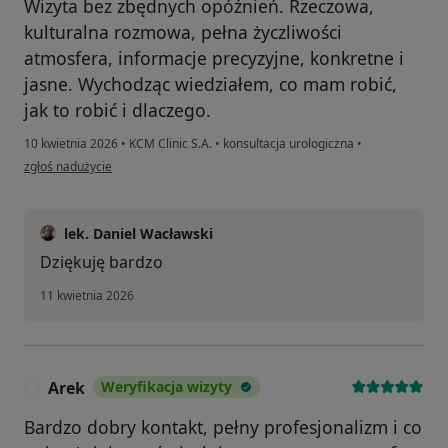
Wizyta bez zbędnych opóźnień. Rzeczowa,
kulturalna rozmowa, pełna życzliwości
atmosfera, informacje precyzyjne, konkretne i
jasne. Wychodząc wiedziałem, co mam robić,
jak to robić i dlaczego.
10 kwietnia 2026
•
KCM Clinic S.A.
•
konsultacja urologiczna
•
w opinii użytkownika WJ
zgłoś nadużycie
lek. Daniel Wacławski
Dziękuję bardzo
11 kwietnia 2026
Arek
Weryfikacja wizyty
A
Bardzo dobry kontakt, pełny profesjonalizm i co