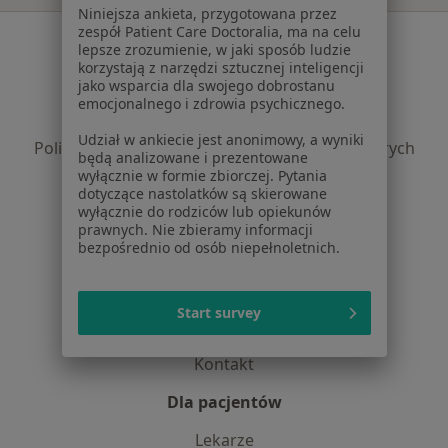
Niniejsza ankieta, przygotowana przez
zespół Patient Care Doctoralia, ma na celu
Serwis
lepsze zrozumienie, w jaki sposób ludzie
korzystają z narzędzi sztucznej inteligencji
Regulamin
jako wsparcia dla swojego dobrostanu
Polityka prywatności pacjentów
emocjonalnego i zdrowia psychicznego.
Polityka prywatności profesjonalistów
Udział w ankiecie jest anonimowy, a wyniki
Polityka prywatności dla profesjonalistów, których
będą analizowane i prezentowane
dane pozyskaliśmy samodzielnie
wyłącznie w formie zbiorczej. Pytania
dotyczące nastolatków są skierowane
Polityka cookies
wyłącznie do rodziców lub opiekunów
Jak działają wyniki wyszukiwania
prawnych. Nie zbieramy informacji
Dostępność
bezpośrednio od osób niepełnoletnich.
O nas
Praca
Rekrutujemy!
Start survey
Partnerzy
Centrum prasowe
Kontakt
Dla pacjentów
Lekarze