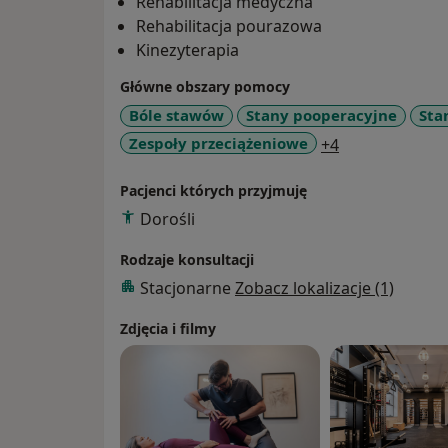
Rehabilitacja medyczna
Rehabilitacja pourazowa
Kinezyterapia
Główne obszary pomocy
Bóle stawów
Stany pooperacyjne
Sta
a11y_sr_more_
Zespoły przeciążeniowe
+4
Pacjenci których przyjmuję
Dorośli
Rodzaje konsultacji
Stacjonarne
Zobacz lokalizacje (1)
Zdjęcia i filmy