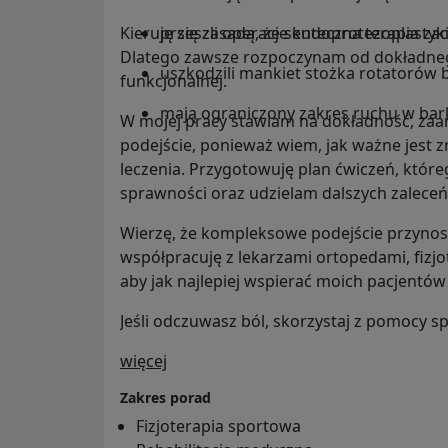
Kieruję się zasadą, że skuteczna terapia z
przeszli operacje endoprotezoplasty
Dlatego zawsze rozpoczynam od dokładneg
uszkodzili mankiet stożka rotatorów 
funkcjonalnej.
mają ograniczony zakres ruchu w barku
W mojej pracy stawiam na dokładność, za
podejście, ponieważ wiem, jak ważne jest z
leczenia. Przygotowuję plan ćwiczeń, które
sprawności oraz udzielam dalszych zaleceń
Wierzę, że kompleksowe podejście przynosi 
współpracuję z lekarzami ortopedami, fizjo
aby jak najlepiej wspierać moich pacjentó
Jeśli odczuwasz ból, skorzystaj z pomocy sp
O mnie
więcej
Zakres porad
Fizjoterapia sportowa