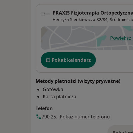
PRAXIS Fizjoterapia Ortopedyczn
Henryka Sienkiewicza 82/84,
Śródmieści
Powiększ
ot
Dostępność
Pokaż kalendarz
Metody płatności (wizyty prywatne)
Gotówka
Karta płatnicza
Telefon
790 25...
Pokaż numer telefonu
Pokaż wi