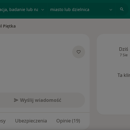
acja, badanie lub nazwisko
miasto lub dzielnica
l Piętka
sto
Dziś
7 Sie
 specjalizacjach
Ta kl
Wyślij wiadomość
esy
Ubezpieczenia
Opinie (19)