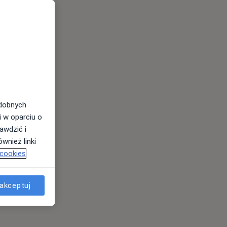
odobnych
i w oparciu o
awdzić i
wnież linki
 cookies
akceptuj