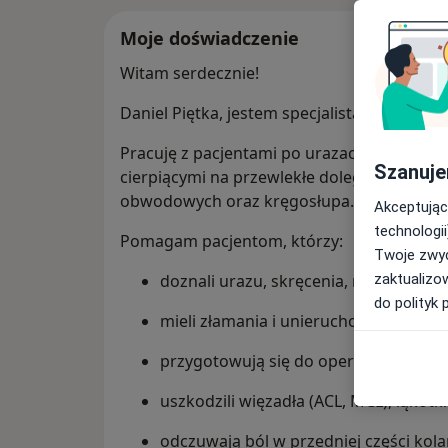
Moje doświadczenie
Witam serdecznie!
Daniel Piętka, jestem specjalistą w dziedzin
Pracuję z pacjentami po urazach, przed i p
Szanuje
cierpiącymi na przewlekłe dolegliwości m
obwodowych oraz kręgosłupa.
Akceptując
technologii
Pomagam pacjentom, którzy:
Twoje zwyc
zaktualizo
doznali urazu, skręcenia, naderwania 
do polityk 
mieli złamania i unieruchomienia gip
przygotowują się do operacji ortoped
uszkodzili więzadła (ACL, MCL), łąkotk
odczuwają ból w przedniej części kola