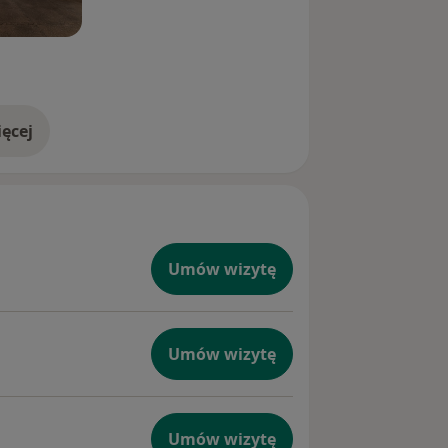
ęcej
doświadczeniu
Umów wizytę
Umów wizytę
Umów wizytę