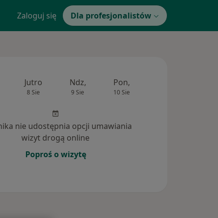
Zaloguj się
Dla profesjonalistów
Jutro
Ndz,
Pon,
Wt,
Śr,
8 Sie
9 Sie
10 Sie
11 Sie
12 Si
inika nie udostępnia opcji umawiania
wizyt drogą online
Poproś o wizytę