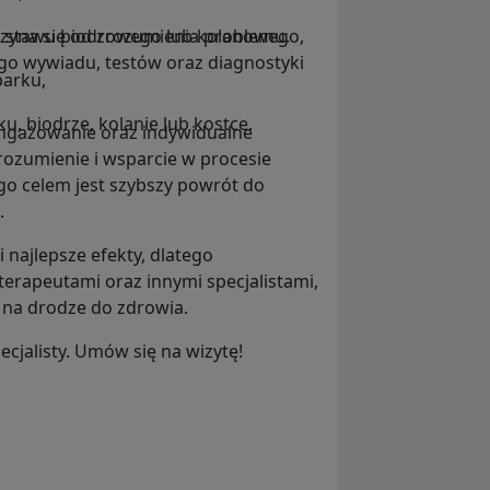
aczyna się od zrozumienia problemu.
ki stawu biodrowego lub kolanowego,
o wywiadu, testów oraz diagnostyki
barku,
, biodrze, kolanie lub kostce.
angażowanie oraz indywidualne
rozumienie i wsparcie w procesie
go celem jest szybszy powrót do
.
najlepsze efekty, dlatego
terapeutami oraz innymi specjalistami,
w na drodze do zdrowia.
ecjalisty. Umów się na wizytę!