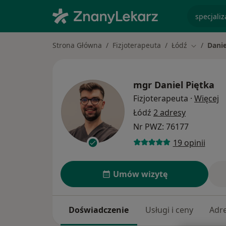
specjaliz
Strona Główna
Fizjoterapeuta
Łódź
Danie
Zmień mia
mgr
Daniel Piętka
O
Fizjoterapeuta
·
Więcej
Łódź
2 adresy
Nr PWZ: 76177
19 opinii
Umów wizytę
Doświadczenie
Usługi i ceny
Adr