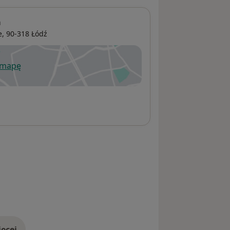
a
e
, 90-318
Łódź
 mapę
wiera się w nowej karcie
ęcej