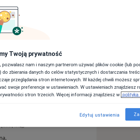
ie fizjoterapii ortopedycznej.
o operacjach, a także z osobami
my Twoją prywatność
ięśniowo-szkieletowe stawów
, pozwalasz nam i naszym partnerom używać plików cookie (lub p
) do zbierania danych do celów statystycznych i dostarczania treśc
zaje przeglądania stron internetowych. W każdej chwili możesz spr
wać swoje preferencje w ustawieniach. W ustawieniach znajdziesz ró
lub zerwania,
prywatności stron trzecich. Więcej informacji znajdziesz w
polityka
sowe,
ycznych,
Za
Edytuj ustawienia
i (MM, ML),
na,