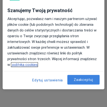
Strona Główna
Dąbrowa Górnicza
Pzu Zdrowie
Zmień miasto
Szanujemy Twoją prywatność
Nasza średnia ocena na App Store to 4.9 i 4.1 na
Akceptując, pozwalasz nam i naszym partnerom używać
Google Play Store
plików cookie (lub podobnych technologii) do zbierania
danych do celów statystycznych i dostarczania treści w
oparciu o Twoje zwyczaje przeglądania stron
internetowych. W każdej chwili możesz sprawdzić i
zaktualizować swoje preferencje w ustawieniach. W
ustawieniach znajdziesz również linki do polityk
prywatności stron trzecich. Więcej informacji znajdziesz
w
polityka cookies
Zaakceptuj
Edytuj ustawienia
Nie znaleźliśmy specjalistów spełniających