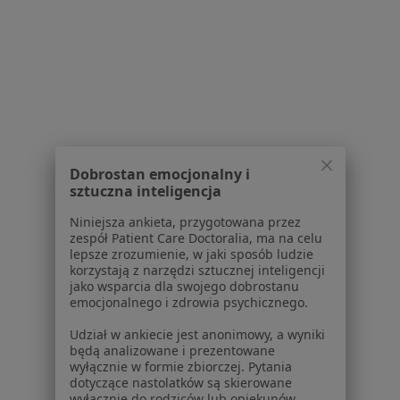
Cennik
Dla lekarzy
Dla placówek medycznych
Noa Notes
nowość
Baza wiedzy
Centrum Pomocy dla Specjalisty
Kontakt
ZnanyLekarz - Strona główna
Dobrostan emocjonalny i
sztuczna inteligencja
ZnanyLekarz Sp. z o.o.
ul. Kolejowa 5/7
Niniejsza ankieta, przygotowana przez
zespół Patient Care Doctoralia, ma na celu
01-217 Warszawa, Polska
lepsze zrozumienie, w jaki sposób ludzie
korzystają z narzędzi sztucznej inteligencji
NIP: ⁠7010224868
jako wsparcia dla swojego dobrostanu
KRS: ⁠0000347997
emocjonalnego i zdrowia psychicznego.
REGON: ⁠142276657
Udział w ankiecie jest anonimowy, a wyniki
będą analizowane i prezentowane
Sąd Rejonowy dla m.st. Warszawy w Warszawie XII
wyłącznie w formie zbiorczej. Pytania
Wydział Gospodarczy KRS
dotyczące nastolatków są skierowane
wyłącznie do rodziców lub opiekunów