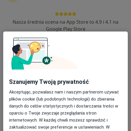
Nasza średnia ocena na App Store to 4.9 i 4.1 na
Bezpieczne płatności
Google Play Store
lek. Kamil Kałowski
·
Więcej
Ortopeda
161 opinii
Piastów 15, Września
•
Mapa
ORTOMEDYK - Specjalistyczne Gabinety Lekarskie
Konsultacja ortopedyczna
300 zł
Specjalista nie oferuje umawiania online pod tym adresem.
Szanujemy Twoją prywatność
Akceptując, pozwalasz nam i naszym partnerom używać
Poproś o wizytę
plików cookie (lub podobnych technologii) do zbierania
danych do celów statystycznych i dostarczania treści w
oparciu o Twoje zwyczaje przeglądania stron
internetowych. W każdej chwili możesz sprawdzić i
zaktualizować swoje preferencje w ustawieniach. W