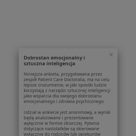
Placówki medyczne
Pytania i odpowiedzi
Usługi i zabiegi
Choroby
Pomoc
Aplikacje mobilne
Blog dla pacjentów
Dobrostan emocjonalny i
Dla profesjonalistów
sztuczna inteligencja
Cennik
Niniejsza ankieta, przygotowana przez
zespół Patient Care Doctoralia, ma na celu
Dla lekarzy
lepsze zrozumienie, w jaki sposób ludzie
Dla placówek medycznych
korzystają z narzędzi sztucznej inteligencji
Noa Notes
nowość
jako wsparcia dla swojego dobrostanu
emocjonalnego i zdrowia psychicznego.
Baza wiedzy
Centrum Pomocy dla Specjalisty
Udział w ankiecie jest anonimowy, a wyniki
będą analizowane i prezentowane
Kontakt
wyłącznie w formie zbiorczej. Pytania
ZnanyLekarz - Strona główna
dotyczące nastolatków są skierowane
wyłącznie do rodziców lub opiekunów