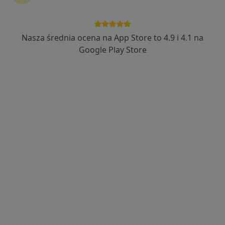
Nasza średnia ocena na App Store to 4.9 i 4.1 na
Google Play Store
Bezpieczne płatności
lek. Tomasz Bąk
·
Więcej
Ortopeda
12 opinii
Koralowa 96/1, Bezrzecze
•
Mapa
Koral Medica
Konsultacja ortopedyczna
300 zł
Specjalista nie oferuje umawiania online pod tym adresem.
Poproś o wizytę