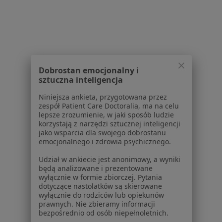
Serwis
Regulamin
Polityka prywatności pacjentów
Polityka prywatności profesjonalistów
Polityka prywatności dla profesjonalistów, których
Dobrostan emocjonalny i
dane pozyskaliśmy samodzielnie
sztuczna inteligencja
Polityka cookies
Jak działają wyniki wyszukiwania
Niniejsza ankieta, przygotowana przez
zespół Patient Care Doctoralia, ma na celu
Dostępność
lepsze zrozumienie, w jaki sposób ludzie
O nas
korzystają z narzędzi sztucznej inteligencji
Praca
jako wsparcia dla swojego dobrostanu
Rekrutujemy!
emocjonalnego i zdrowia psychicznego.
Partnerzy
Centrum prasowe
Udział w ankiecie jest anonimowy, a wyniki
Kontakt
będą analizowane i prezentowane
wyłącznie w formie zbiorczej. Pytania
dotyczące nastolatków są skierowane
Dla pacjentów
wyłącznie do rodziców lub opiekunów
prawnych. Nie zbieramy informacji
Lekarze
bezpośrednio od osób niepełnoletnich.
Placówki medyczne