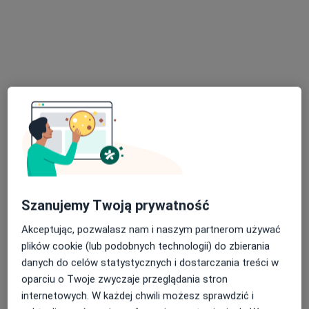
Bezpieczne płatności
lek. Mateusz Jankowski
·
Więcej
Ortopeda
39 opinii
Adres 1
Adres 2
Szanujemy Twoją prywatność
Koralowa 96/1, Bezrzecze
•
Mapa
Koral Medica
Akceptując, pozwalasz nam i naszym partnerom używać
Konsultacja ortopedyczna
300 zł
plików cookie (lub podobnych technologii) do zbierania
danych do celów statystycznych i dostarczania treści w
Specjalista nie oferuje umawiania online pod tym adresem.
oparciu o Twoje zwyczaje przeglądania stron
Poproś o wizytę
internetowych. W każdej chwili możesz sprawdzić i