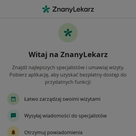
Me
Zwyrodnienie Stawów • Dobra Szczecińska, zachodniopomorskie
Filtry
• 1
Ubezpieczenie
Map
Zwyrodnienie stawów specjaliści w Dobrej
Witaj na ZnanyLekarz
Szczecińskiej
Jak działają wyniki wyszukiwania
Znajdź najlepszych specjalistów i umawiaj wizyty.
Pobierz aplikację, aby uzyskać bezpłatny dostęp do
przydatnych funkcji:
Jakiego specjalisty szukasz?
Ortopeda
Fizjoterapeuta
Neurolog
D
Łatwo zarządzaj swoimi wizytami
Wysyłaj wiadomości do specjalistów
Otrzymuj powiadomienia