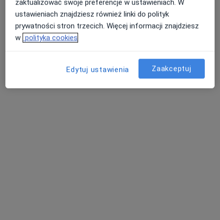
zaktualizować swoje preferencje w ustawieniach. W
ustawieniach znajdziesz również linki do polityk
prywatności stron trzecich. Więcej informacji znajdziesz
w
polityka cookies
Zaakceptuj
Edytuj ustawienia
dr n. med. Aleksander Szwed
·
Więcej
Ortopeda dziecięcy, Ortopeda
282 opinie
Adres 1
Adres 2
Modra 86A, Szczecin
•
Mapa
Gabinety Lekarskie i Centrum Ortopedii i Rehabilitacji
Konsultacja ortopedyczna
270 zł
Specjalista nie oferuje umawiania online pod tym adresem.