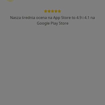
Bezpieczne płatności
lek. Konrad Dorecki
Nasza średnia ocena na App Store to 4.9 i 4.1 na
Google Play Store
·
Więcej
W trakcie specjalizacji (Neurochirurg)
12 opinii
Koralowa 96/1, Bezrzecze
•
Mapa
Koral Medica
Konsultacja neurochirurgiczna
300 zł
Specjalista nie oferuje umawiania online pod tym adresem.
Poproś o wizytę