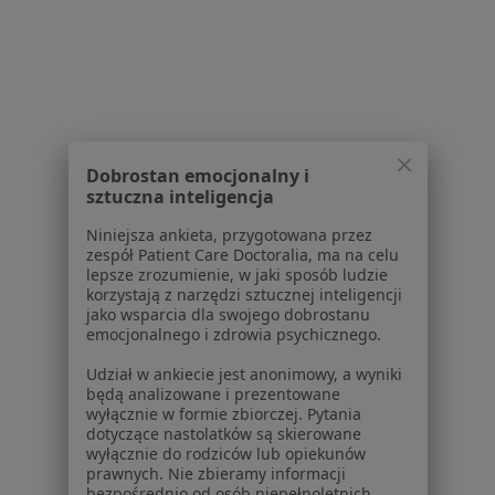
·
Więcej
Neurochirurg, Chirurg dziecięcy
40 opinii
Adres 1
Adres 2
Modra 86A, Szczecin
•
Mapa
Dobrostan emocjonalny i
Gabinety Lekarskie i Centrum Ortopedii i Rehabilitacji
sztuczna inteligencja
Specjalista nie oferuje umawiania online pod tym adresem.
Niniejsza ankieta, przygotowana przez
zespół Patient Care Doctoralia, ma na celu
Poproś o wizytę
lepsze zrozumienie, w jaki sposób ludzie
korzystają z narzędzi sztucznej inteligencji
jako wsparcia dla swojego dobrostanu
emocjonalnego i zdrowia psychicznego.
Powiązane
|
Oferty pracy -
Udział w ankiecie jest anonimowy, a wyniki
wyszukiwania
Neurochirurg
będą analizowane i prezentowane
wyłącznie w formie zbiorczej. Pytania
W pobliżu Dobrej Szczecińskiej
dotyczące nastolatków są skierowane
wyłącznie do rodziców lub opiekunów
Neurochirurdzy w Szczecinie
prawnych. Nie zbieramy informacji
bezpośrednio od osób niepełnoletnich.