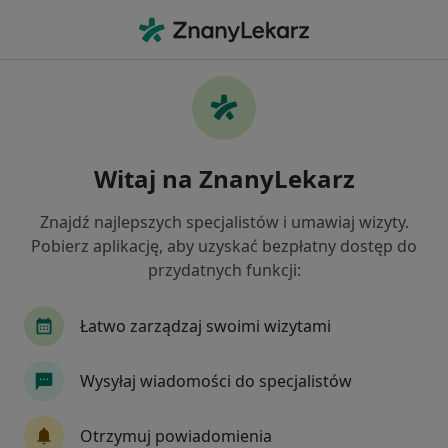
Me
Neurochirurg • Dobra Szczecińska, zachodniopomorskie
Filtry
Ubezpieczenie
Mapa
Polecani neurochirurdzy w Dobrej
Witaj na ZnanyLekarz
Szczecińskiej
Jak działają wyniki wyszukiwania
Znajdź najlepszych specjalistów i umawiaj wizyty.
Pobierz aplikację, aby uzyskać bezpłatny dostęp do
przydatnych funkcji:
Wybierz swoje ubezpieczenie
Łatwo zarządzaj swoimi wizytami
Wysyłaj wiadomości do specjalistów
Otrzymuj powiadomienia