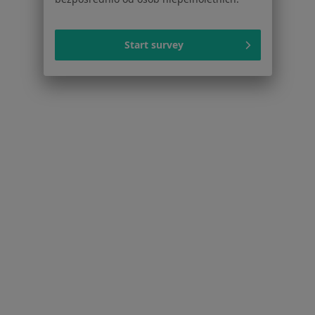
Neurochirurdzy w Stargardzie
Neurochirurdzy w Mierzynie
Start survey
Najczęstsze schorzenia
Ból pleców Dobra Szczecińska
Bóle kręgosłupa Dobra Szczecińska
Choroby kręgosłupa Dobra Szczecińska
Dyskopatia Dobra Szczecińska
Guzy mózgu Dobra Szczecińska
Więcej (4)
Więcej w kategorii: Najczęstsze schorzenia
Strona Główna
Neurochirurg
Dobra Szczecińska
Zmień miasto