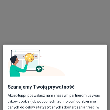
Bezpieczne płatności
Koral Medica
·
Więcej
Neurochirurgia, Fizjoterapia, Kardiologia
62 opinie
Koralowa 96/1, Bezrzecze
•
Mapa
Konsultacja neurochirurgiczna
300 zł
Szanujemy Twoją prywatność
lek. Konrad Dorecki
neurochirurg
Akceptując, pozwalasz nam i naszym partnerom używać
Brak dostępnych specjalistów z wolnymi terminami w tym centrum medycznym.
plików cookie (lub podobnych technologii) do zbierania
danych do celów statystycznych i dostarczania treści w