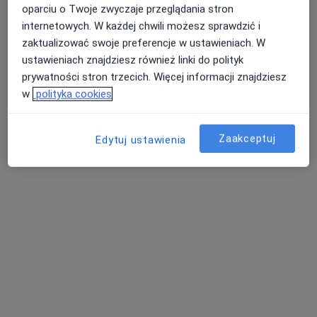
Pokaż profil
oparciu o Twoje zwyczaje przeglądania stron
internetowych. W każdej chwili możesz sprawdzić i
zaktualizować swoje preferencje w ustawieniach. W
ustawieniach znajdziesz również linki do polityk
prywatności stron trzecich. Więcej informacji znajdziesz
w
polityka cookies
Zaakceptuj
Edytuj ustawienia
MediRaj Pomoże Sp. z o.o.
·
Więcej
Neurochirurgia, Ginekologia, Pediatria
60 opinii
Welecka 38, Szczecin
•
Mapa
Konsultacja neurochirurgiczna
400 zł
dr n. med. Zennar