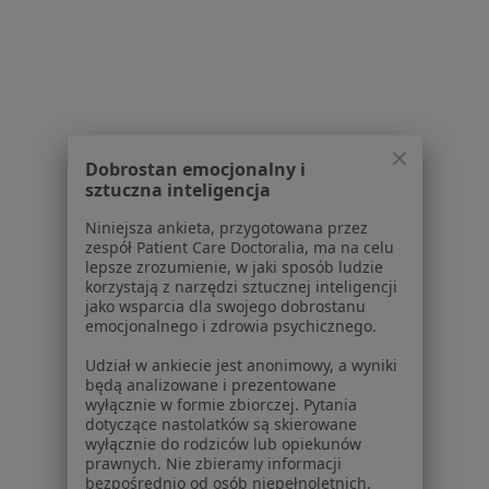
O nas
Praca
Rekrutujemy!
Partnerzy
Centrum prasowe
Kontakt
Dobrostan emocjonalny i
Dla pacjentów
sztuczna inteligencja
Lekarze
Niniejsza ankieta, przygotowana przez
Placówki medyczne
zespół Patient Care Doctoralia, ma na celu
Pytania i odpowiedzi
lepsze zrozumienie, w jaki sposób ludzie
korzystają z narzędzi sztucznej inteligencji
Usługi i zabiegi
jako wsparcia dla swojego dobrostanu
Choroby
emocjonalnego i zdrowia psychicznego.
Pomoc
Udział w ankiecie jest anonimowy, a wyniki
Aplikacje mobilne
będą analizowane i prezentowane
Blog dla pacjentów
wyłącznie w formie zbiorczej. Pytania
dotyczące nastolatków są skierowane
Dla profesjonalistów
wyłącznie do rodziców lub opiekunów
prawnych. Nie zbieramy informacji
Cennik
bezpośrednio od osób niepełnoletnich.