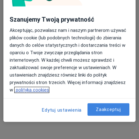
Szanujemy Twoją prywatność
lek. Maria Siedlińska
Akceptując, pozwalasz nam i naszym partnerom używać
·
Więcej
Okulista, Okulista dziecięcy
plików cookie (lub podobnych technologii) do zbierania
117 opinii
danych do celów statystycznych i dostarczania treści w
oparciu o Twoje zwyczaje przeglądania stron
Korabnicka 7A, Skawina
•
Mapa
internetowych. W każdej chwili możesz sprawdzić i
TWÓJ OKULISTA Prywatny Gabinet Okulistyczny lek. Maria Siedlińska
zaktualizować swoje preferencje w ustawieniach. W
Konsultacja okulistyczna
Brak ceny
ustawieniach znajdziesz również linki do polityk
Specjalista nie oferuje umawiania online pod tym adresem.
prywatności stron trzecich. Więcej informacji znajdziesz
w
polityka cookies
Poproś o wizytę
Zaakceptuj
Edytuj ustawienia