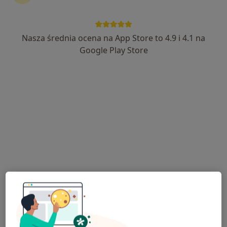
Nasza średnia ocena na App Store to 4.9 i 4.1 na
lek. Dorota Kinga Stepczenko-Jach
Google Play Store
·
Więcej
Okulista, Okulista dziecięcy
148 opinii
Żwirki i Wigury 17, Myślenice
•
Mapa
Gabinet Okulistyczny Kinga Jach
Konsultacja okulistyczna
300 zł
Specjalista nie oferuje umawiania online pod tym adresem.
Poproś o wizytę