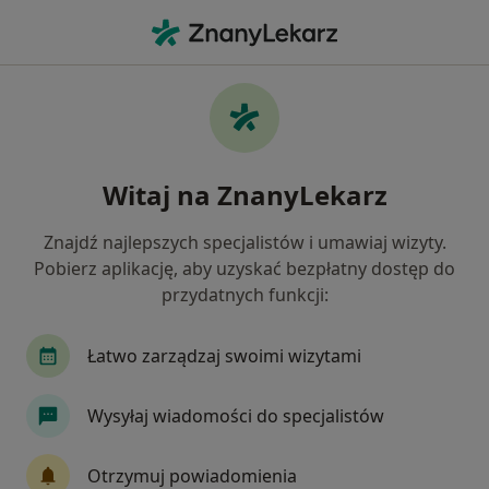
Me
Zwyrodnienie Plamki Żółtej • Myślenice, małopolskie
Filtry
• 1
Mapa
Zwyrodnienie plamki żółtej specjaliści w
Witaj na ZnanyLekarz
Myślenicach
Jak działają wyniki wyszukiwania
Znajdź najlepszych specjalistów i umawiaj wizyty.
Pobierz aplikację, aby uzyskać bezpłatny dostęp do
przydatnych funkcji:
Jakiego specjalisty szukasz?
Okulista
Okulista dziecięcy
Internista
Łatwo zarządzaj swoimi wizytami
Wysyłaj wiadomości do specjalistów
Otrzymuj powiadomienia