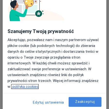
Szanujemy Twoją prywatność
Akceptując, pozwalasz nam i naszym partnerom używać
lek. Jakub Makowski
plików cookie (lub podobnych technologii) do zbierania
danych do celów statystycznych i dostarczania treści w
·
Więcej
Ortopeda, Ultrasonografista
oparciu o Twoje zwyczaje przeglądania stron
102 opinie
internetowych. W każdej chwili możesz sprawdzić i
Aleja gen. Antoniego Chruściela „Montera” 40, Warszawa
•
Mapa
zaktualizować swoje preferencje w ustawieniach. W
EVABESTMED Sp. z o.o. Centrum Medyczne
ustawieniach znajdziesz również linki do polityk
Konsultacja ortopedyczna
300 zł
prywatności stron trzecich. Więcej informacji znajdziesz
w
polityka cookies
Specjalista nie oferuje umawiania online pod tym adresem.
Poproś o wizytę
Zaakceptuj
Edytuj ustawienia