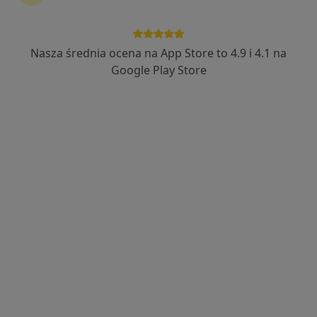
Nasza średnia ocena na App Store to 4.9 i 4.1 na
lek. Maciej Bernat
Google Play Store
W trakcie specjalizacji (Ortopeda)
43 opinie
ul. Wiatraczna 25 lokal U2, Warszawa
•
Mapa
OpenMed Centrum Medyczne
Konsultacja ortopedyczna
300 zł
Specjalista nie oferuje umawiania online pod tym adresem.
Poproś o wizytę