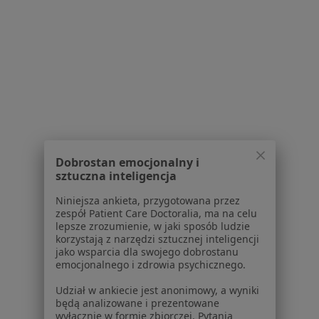
1
2
3
Powiązane wyszukiwania
W pobliżu Wołomina
Złamania w Warszawie
Złamania w Otwocku
Złamania w Pruszkowie
Dobrostan emocjonalny i
sztuczna inteligencja
Złamania w Piasecznie
Niniejsza ankieta, przygotowana przez
Złamania w Legionowie
zespół Patient Care Doctoralia, ma na celu
lepsze zrozumienie, w jaki sposób ludzie
Więcej (14)
korzystają z narzędzi sztucznej inteligencji
Więcej w kategorii: W pobliżu Wołomina
jako wsparcia dla swojego dobrostanu
emocjonalnego i zdrowia psychicznego.
Schorzenia w Wołominie
Udział w ankiecie jest anonimowy, a wyniki
Ból biodra w Wołominie
będą analizowane i prezentowane
wyłącznie w formie zbiorczej. Pytania