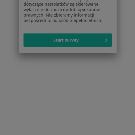
Ból kolana w Wołominie
dotyczące nastolatków są skierowane
wyłącznie do rodziców lub opiekunów
Urazy w Wołominie
prawnych. Nie zbieramy informacji
bezpośrednio od osób niepełnoletnich.
Zwyrodnienie stawów w Wołominie
Choroby zwyrodnieniowe w Wołominie
Start survey
Więcej (15)
Więcej w kategorii: Schorzenia w Wołominie
Złamania Specjaliści W Wołominie
Serwis
Regulamin
Polityka prywatności pacjentów