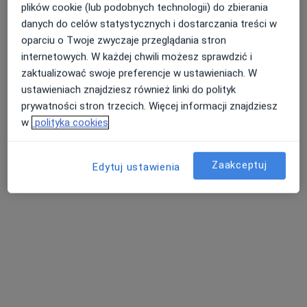
plików cookie (lub podobnych technologii) do zbierania
Zobacz wszystkich 8 specjalistów
danych do celów statystycznych i dostarczania treści w
oparciu o Twoje zwyczaje przeglądania stron
Brak dostępnych specjalistów z wolnymi terminami w tym centrum medycznym.
internetowych. W każdej chwili możesz sprawdzić i
zaktualizować swoje preferencje w ustawieniach. W
Pokaż profil
ustawieniach znajdziesz również linki do polityk
prywatności stron trzecich. Więcej informacji znajdziesz
w
polityka cookies
Zaakceptuj
Edytuj ustawienia
Bezpieczne płatności
Radtke Clinic Centrum Medyczne
·
Więcej
Ginekologia, Pediatria, Laryngologia
1764 opinie