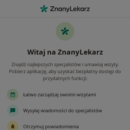
Me
Zespół Downa • Grudziądz, kujawsko-pomorskie
Filtry
• 1
Ubezpieczenie
Map
Zespół Downa specjaliści w Grudziądzu
Witaj na ZnanyLekarz
Jak działają wyniki wyszukiwania
Znajdź najlepszych specjalistów i umawiaj wizyty.
Pobierz aplikację, aby uzyskać bezpłatny dostęp do
Jakiego specjalisty szukasz?
przydatnych funkcji:
Logopeda
Neurolog
Psycholog
Psych
Łatwo zarządzaj swoimi wizytami
Wysyłaj wiadomości do specjalistów
Otrzymuj powiadomienia