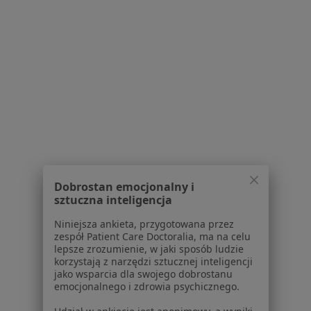
Więcej (15)
Więcej w kategorii: Schorzenia w Grudziądzu
Zespół Downa Specjaliści W Grudziądzu
Serwis
Dobrostan emocjonalny i
Regulamin
sztuczna inteligencja
Polityka prywatności pacjentów
Niniejsza ankieta, przygotowana przez
Polityka prywatności profesjonalistów
zespół Patient Care Doctoralia, ma na celu
Polityka prywatności dla profesjonalistów, których
lepsze zrozumienie, w jaki sposób ludzie
dane pozyskaliśmy samodzielnie
korzystają z narzędzi sztucznej inteligencji
jako wsparcia dla swojego dobrostanu
Polityka cookies
emocjonalnego i zdrowia psychicznego.
Jak działają wyniki wyszukiwania