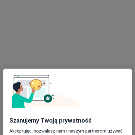
Bezpieczne płatności
Centrum Terapii ALMA
·
Więcej
Psychoterapia, Psychiatria, Psychologia
4357 opinii
Ignacego Paderewskiego 135, Grudziądz
•
Mapa
Konsultacja dietetyczna dzieci
200 zł
Pokaż więcej usług
Szanujemy Twoją prywatność
mgr Agata Skoroch
mgr Agata Grzona
mgr Izabela Czaja
Akceptując, pozwalasz nam i naszym partnerom używać
psycholog
psycholog
psycholog