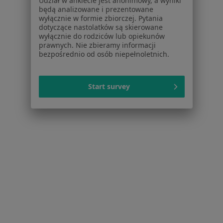
Dostępność
Udział w ankiecie jest anonimowy, a wyniki
będą analizowane i prezentowane
O nas
wyłącznie w formie zbiorczej. Pytania
Praca
Rekrutujemy!
dotyczące nastolatków są skierowane
Partnerzy
wyłącznie do rodziców lub opiekunów
prawnych. Nie zbieramy informacji
Centrum prasowe
bezpośrednio od osób niepełnoletnich.
Kontakt
Dla pacjentów
Start survey
Lekarze
Placówki medyczne
Pytania i odpowiedzi
Usługi i zabiegi
Choroby
Pomoc
Aplikacje mobilne
Blog dla pacjentów
Dla profesjonalistów
Cennik