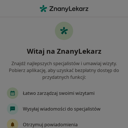
Me
Zespół Cieśni Nadgarstka • Ostrzeszów, wielkopolskie
Filtry
• 1
Mapa
Zespół cieśni nadgarstka specjaliści w
Witaj na ZnanyLekarz
Ostrzeszowie
Jak działają wyniki wyszukiwania
Znajdź najlepszych specjalistów i umawiaj wizyty.
Pobierz aplikację, aby uzyskać bezpłatny dostęp do
przydatnych funkcji:
Jakiego specjalisty szukasz?
Fizjoterapeuta
Ortopeda
Osteopata
Łatwo zarządzaj swoimi wizytami
Wysyłaj wiadomości do specjalistów
Otrzymuj powiadomienia