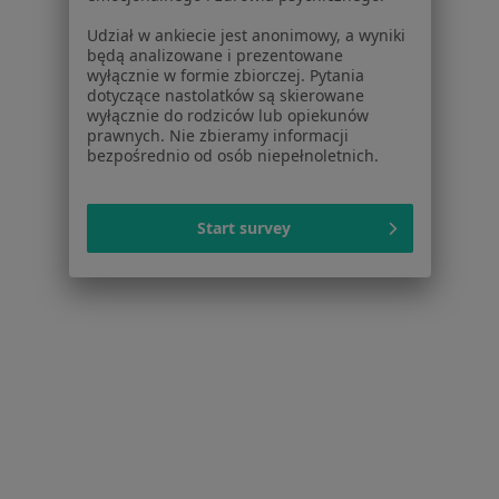
Placówki medyczne
Udział w ankiecie jest anonimowy, a wyniki
Pytania i odpowiedzi
będą analizowane i prezentowane
Usługi i zabiegi
wyłącznie w formie zbiorczej. Pytania
dotyczące nastolatków są skierowane
Choroby
wyłącznie do rodziców lub opiekunów
Pomoc
prawnych. Nie zbieramy informacji
Aplikacje mobilne
bezpośrednio od osób niepełnoletnich.
Blog dla pacjentów
Dla profesjonalistów
Start survey
Cennik
Dla lekarzy
Dla placówek medycznych
Noa Notes
nowość
Baza wiedzy
Centrum Pomocy dla Specjalisty
Kontakt
ZnanyLekarz - Strona główna