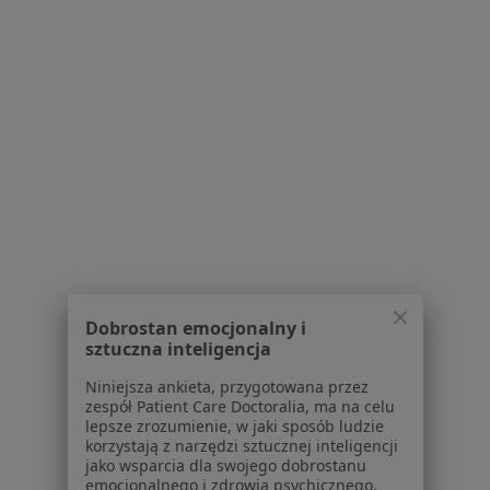
Serwis
Regulamin
Polityka prywatności pacjentów
Polityka prywatności profesjonalistów
Polityka prywatności dla profesjonalistów, których
dane pozyskaliśmy samodzielnie
Polityka cookies
Jak działają wyniki wyszukiwania
Dostępność
O nas
Praca
Rekrutujemy!
Dobrostan emocjonalny i
sztuczna inteligencja
Partnerzy
Centrum prasowe
Niniejsza ankieta, przygotowana przez
Kontakt
zespół Patient Care Doctoralia, ma na celu
lepsze zrozumienie, w jaki sposób ludzie
Dla pacjentów
korzystają z narzędzi sztucznej inteligencji
jako wsparcia dla swojego dobrostanu
Lekarze
emocjonalnego i zdrowia psychicznego.