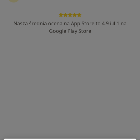
Nasza średnia ocena na App Store to 4.9 i 4.1 na
mgr Marcin Śleziak
Google Play Store
·
Więcej
Fizjoterapeuta, Osteopata
344 opinie
Wodna 2a, Grabów nad Prosną
•
Mapa
GRABÓW ORTOPROSPORT OSTEOPATIA
Konsultacja fizjoterapeutyczna
od 200 zł
Specjalista nie oferuje umawiania online pod tym adresem.
Poproś o wizytę