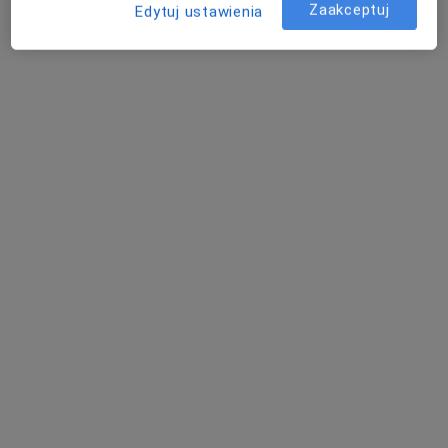
Zaakceptuj
Edytuj ustawienia
mgr Daniel Glazer
·
Więcej
Fizjoterapeuta
26 opinii
Dworcowa 4, Ostrzeszów
•
Mapa
Body Gabinet Rehabilitacji
Konsultacja fizjoterapeutyczna
od 200 zł
Specjalista nie oferuje umawiania online pod tym adresem.
Poproś o wizytę