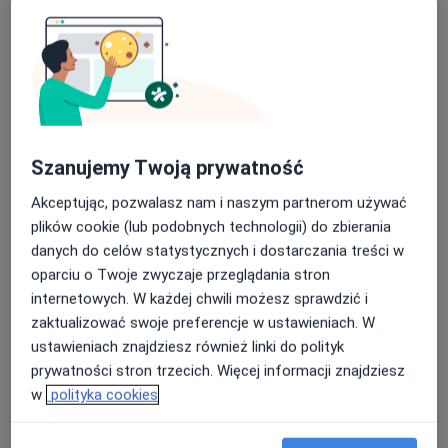
lek. Sławomir Piotr Gajewski
·
Więcej
Ortopeda
280 opinii
Szanujemy Twoją prywatność
Adres
Online
Akceptując, pozwalasz nam i naszym partnerom używać
plików cookie (lub podobnych technologii) do zbierania
aleja Wolności 4, Ostrzeszów
•
Mapa
danych do celów statystycznych i dostarczania treści w
Prywatny gabinet
oparciu o Twoje zwyczaje przeglądania stron
Konsultacja ortopedyczna
250 zł
internetowych. W każdej chwili możesz sprawdzić i
zaktualizować swoje preferencje w ustawieniach. W
Specjalista nie oferuje umawiania online pod tym adresem.
ustawieniach znajdziesz również linki do polityk
prywatności stron trzecich. Więcej informacji znajdziesz
Poproś o wizytę
w
polityka cookies