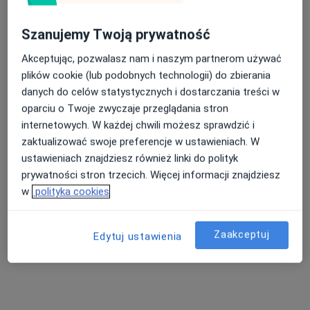
Szanujemy Twoją prywatność
Akceptując, pozwalasz nam i naszym partnerom używać
Centrum Medyczne POLMED Oddział
plików cookie (lub podobnych technologii) do zbierania
Tczew
danych do celów statystycznych i dostarczania treści w
·
Więcej
Chirurgia, Dermatologia, Diagnostyka
oparciu o Twoje zwyczaje przeglądania stron
849 opinii
internetowych. W każdej chwili możesz sprawdzić i
zaktualizować swoje preferencje w ustawieniach. W
Pomorska 1, Galeria Kociewska - poziom 2, Tczew
•
Mapa
ustawieniach znajdziesz również linki do polityk
Konsultacja internistyczna
160 zł
prywatności stron trzecich. Więcej informacji znajdziesz
Pokaż więcej usług
w
polityka cookies
Zaakceptuj
Edytuj ustawienia
lek. Aneta Bielec
dr n. med. Jakub
dr n. med. Agnieszka
neurolog
Kłącz
Bielewicz-Zielińska
urolog
reumatolog
Zobacz wszystkich 25 specjalistów