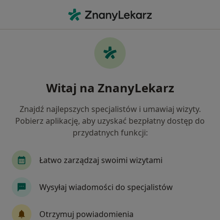
Me
Zawroty Głowy • Tczew, pomorskie
Filtry
• 1
Mapa
Zawroty głowy specjaliści w Tczewie
Witaj na ZnanyLekarz
Jak działają wyniki wyszukiwania
Znajdź najlepszych specjalistów i umawiaj wizyty.
Pobierz aplikację, aby uzyskać bezpłatny dostęp do
Jakiego specjalisty szukasz?
przydatnych funkcji:
Neurolog
Dermatolog
Endokrynolog
Łatwo zarządzaj swoimi wizytami
Wysyłaj wiadomości do specjalistów
Otrzymuj powiadomienia