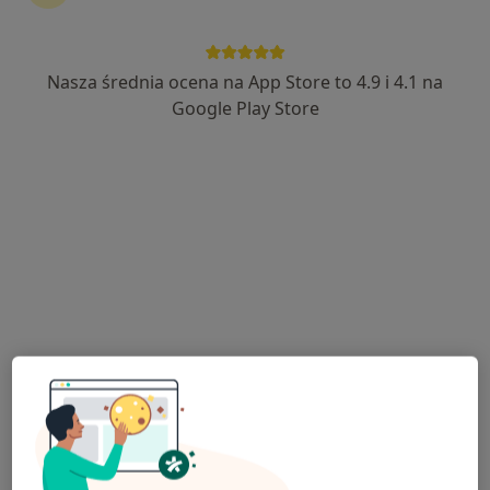
Nasza średnia ocena na App Store to 4.9 i 4.1 na
Bezpieczne płatności
Google Play Store
lek. Aneta Bielec
·
Więcej
Neurolog
266 opinii
Pomorska 1, Galeria Kociewska - poziom 2, Tczew
•
Mapa
Centrum Medyczne POLMED Oddział Tczew
Konsultacja neurologiczna
300 zł
Specjalista nie oferuje umawiania online pod tym adresem.
Poproś o wizytę