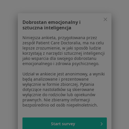
Centrum prasowe
Kontakt
Dla pacjentów
Dobrostan emocjonalny i
sztuczna inteligencja
Lekarze
Placówki medyczne
Niniejsza ankieta, przygotowana przez
zespół Patient Care Doctoralia, ma na celu
Pytania i odpowiedzi
lepsze zrozumienie, w jaki sposób ludzie
Usługi i zabiegi
korzystają z narzędzi sztucznej inteligencji
Choroby
jako wsparcia dla swojego dobrostanu
emocjonalnego i zdrowia psychicznego.
Pomoc
Aplikacje mobilne
Udział w ankiecie jest anonimowy, a wyniki
Blog dla pacjentów
będą analizowane i prezentowane
wyłącznie w formie zbiorczej. Pytania
Dla profesjonalistów
dotyczące nastolatków są skierowane
wyłącznie do rodziców lub opiekunów
Cennik
prawnych. Nie zbieramy informacji
bezpośrednio od osób niepełnoletnich.
Dla lekarzy
Dla placówek medycznych
Noa Notes
nowość
Start survey
Baza wiedzy