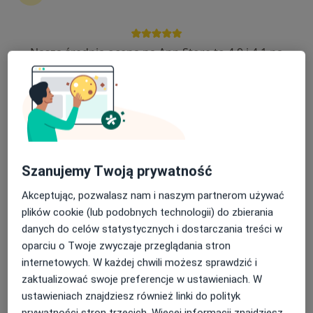
Nasza średnia ocena na App Store to 4.9 i 4.1 na
lek. Grażyna Rempuszewska
Google Play Store
·
Więcej
Pulmonolog, Internista
68 opinii
Jana Sierakowskiego 6A, Lipno
•
Mapa
Specjalistyczne Gabinety Lekarskie REMED
Konsultacja internistyczna
od 200 zł
Szanujemy Twoją prywatność
Specjalista nie oferuje umawiania online pod tym adresem.
Akceptując, pozwalasz nam i naszym partnerom używać
Poproś o wizytę
plików cookie (lub podobnych technologii) do zbierania
danych do celów statystycznych i dostarczania treści w
oparciu o Twoje zwyczaje przeglądania stron
internetowych. W każdej chwili możesz sprawdzić i
zaktualizować swoje preferencje w ustawieniach. W
ustawieniach znajdziesz również linki do polityk
prywatności stron trzecich. Więcej informacji znajdziesz