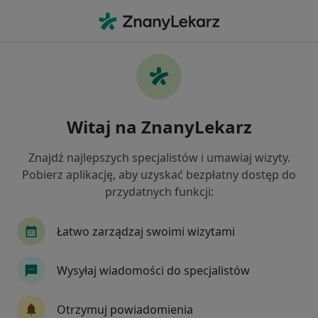
Me
Zapalenie Oskrzeli • Lipno, kujawsko-pomorskie
Filtry
• 1
Mapa
Zapalenie oskrzeli specjaliści w Lipnie
Witaj na ZnanyLekarz
Jak działają wyniki wyszukiwania
Znajdź najlepszych specjalistów i umawiaj wizyty.
Pobierz aplikację, aby uzyskać bezpłatny dostęp do
Jakiego specjalisty szukasz?
przydatnych funkcji:
Alergolog
Internista
Pediatra
Łatwo zarządzaj swoimi wizytami
Wysyłaj wiadomości do specjalistów
Otrzymuj powiadomienia