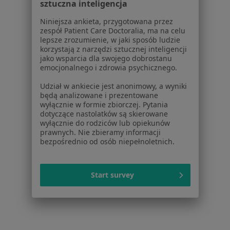
Cennik
sztuczna inteligencja
Dla lekarzy
Niniejsza ankieta, przygotowana przez
Dla placówek medycznych
zespół Patient Care Doctoralia, ma na celu
Noa Notes
lepsze zrozumienie, w jaki sposób ludzie
nowość
korzystają z narzędzi sztucznej inteligencji
Baza wiedzy
jako wsparcia dla swojego dobrostanu
Centrum Pomocy dla Specjalisty
emocjonalnego i zdrowia psychicznego.
Kontakt
Udział w ankiecie jest anonimowy, a wyniki
ZnanyLekarz - Strona główna
będą analizowane i prezentowane
wyłącznie w formie zbiorczej. Pytania
ZnanyLekarz Sp. z o.o.
dotyczące nastolatków są skierowane
ul. Kolejowa 5/7
wyłącznie do rodziców lub opiekunów
prawnych. Nie zbieramy informacji
01-217 Warszawa, Polska
bezpośrednio od osób niepełnoletnich.
NIP: ⁠7010224868
KRS: ⁠0000347997
Start survey
REGON: ⁠142276657
Sąd Rejonowy dla m.st. Warszawy w Warszawie XII
Wydział Gospodarczy KRS