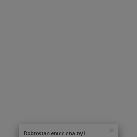
Dostępność
O nas
Praca
Rekrutujemy!
Partnerzy
Centrum prasowe
Kontakt
Dla pacjentów
Lekarze
Placówki medyczne
Pytania i odpowiedzi
Usługi i zabiegi
Choroby
Pomoc
Aplikacje mobilne
Blog dla pacjentów
Dla profesjonalistów
Dobrostan emocjonalny i