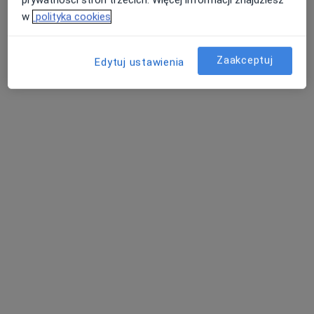
w
polityka cookies
Specjalistyczne Gabinety Lekarskie
Zaakceptuj
Edytuj ustawienia
REMED
68 opinii
Jana Sierakowskiego 6A, Lipno
•
Mapa
Konsultacja internistyczna
od 200 zł
Pokaż więcej usług
Brak dostępnych specjalistów z wolnymi terminami w tym centrum medycznym.
Pokaż profil