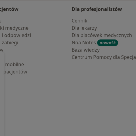
cjentów
Dla profesjonalistów
e
Cennik
ki medyczne
Dla lekarzy
a i odpowiedzi
Dla placówek medycznych
i zabiegi
Noa Notes
nowość
by
Baza wiedzy
Centrum Pomocy dla Specjal
cje mobilne
la pacjentów