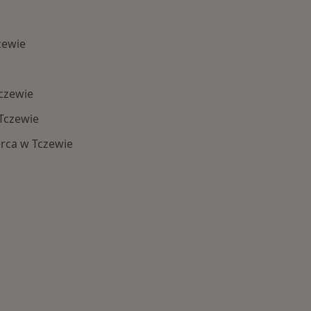
zewie
Tczewie
Tczewie
rca w Tczewie
Schorzenia w Tczewie