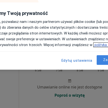
Umawianie online nie jest dostępne
my Twoją prywatność
Poproś o wizytę
, pozwalasz nam i naszym partnerom używać plików cookie (lub p
czew
•
Mapa
) do zbierania danych do celów statystycznych i dostarczania treśc
zaje przeglądania stron internetowych. W każdej chwili możesz spr
300 zł
wać swoje preferencje w ustawieniach. W ustawieniach znajdziesz ró
prywatności stron trzecich. Więcej informacji znajdziesz w
polityka
Za
Edytuj ustawienia
ch
Dziś
Jutro
Sob,
Ndz,
6 Sie
7 Sie
8 Sie
9 Sie
Umawianie online nie jest dostępne
Poproś o wizytę