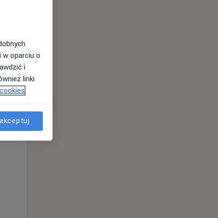
odobnych
i w oparciu o
awdzić i
wnież linki
 cookies
akceptuj
Pon,
Wt,
Śr,
10 Sie
11 Sie
12 Sie