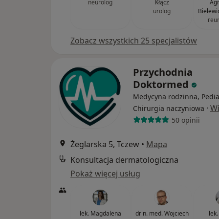
neurolog
Kłącz
Agn
urolog
Bielewi
reu
Zobacz wszystkich 25 specjalistów
Przychodnia
Doktormed
Medycyna rodzinna, Pediat
·
Wi
Chirurgia naczyniowa
50 opinii
Żeglarska 5, Tczew
•
Mapa
Konsultacja dermatologiczna
Pokaż więcej usług
lek. Magdalena
dr n. med. Wojciech
lek