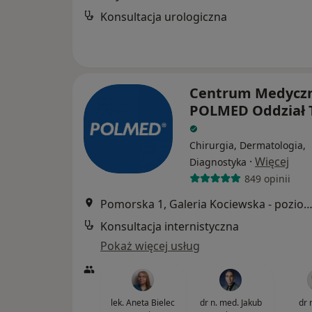
Konsultacja urologiczna
Centrum Medycz
POLMED Oddział 
Chirurgia, Dermatologia,
·
Więcej
Diagnostyka
849 opinii
Pomorska 1, Galeria Kociewska - poziom 2, T
Konsultacja internistyczna
Pokaż więcej usług
lek. Aneta Bielec
dr n. med. Jakub
dr 