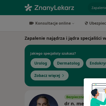
specjaliz
Konsultacje online
Ubezpiec
Zapalenie najądrza i jądra specjaliści 
Jakiego specjalisty szukasz?
Urolog
Dermatolog
Endokry
Zobacz więcej
Bezpieczne płatności
dr n. med. Jakub 