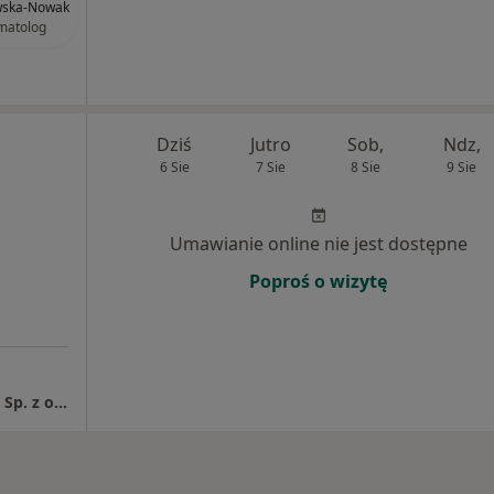
wska-Nowak
matolog
Dziś
Jutro
Sob,
Ndz,
6 Sie
7 Sie
8 Sie
9 Sie
Umawianie online nie jest dostępne
Poproś o wizytę
Gabinet Urologiczny Przychodnia Rogowscy Sp. z o.o. Sp. k.