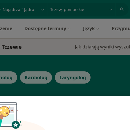
acja, badanie lub nazwisko
miasto lub dzielnica
zenie
Dostępne terminy
Język
Przyjmu
w Tczewie
Jak działają wyniki wysz
nolog
Kardiolog
Laryngolog
Dziś
Jutro
Sob,
Ndz,
6 Sie
7 Sie
8 Sie
9 Sie
Kłącz