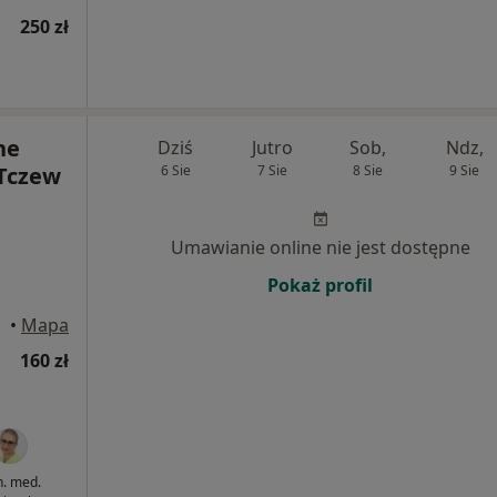
250 zł
ne
Dziś
Jutro
Sob,
Ndz,
Tczew
6 Sie
7 Sie
8 Sie
9 Sie
Umawianie online nie jest dostępne
Pokaż profil
czew
•
Mapa
160 zł
n. med.