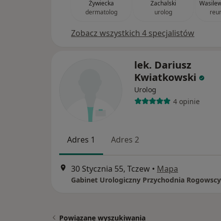
Żywiecka
Zachalski
Wasile
dermatolog
urolog
reu
Zobacz wszystkich 4 specjalistów
lek. Dariusz
Kwiatkowski
Urolog
4 opinie
Adres 1
Adres 2
30 Stycznia 55, Tczew
•
Mapa
Powiązane wyszukiwania