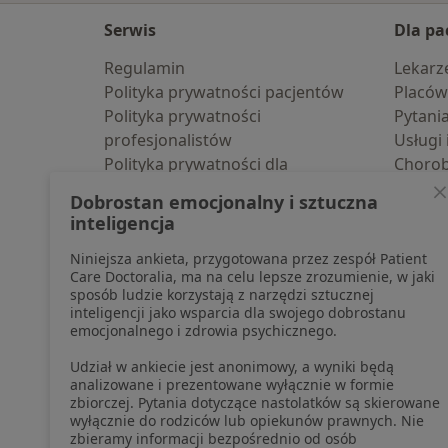
Serwis
Dla pa
Regulamin
Lekarz
Polityka prywatności pacjentów
Placów
Polityka prywatności
Pytani
profesjonalistów
Usługi 
Polityka prywatności dla
Choro
profesjonalistów, których dane
Pomoc
Dobrostan emocjonalny i sztuczna
pozyskaliśmy samodzielnie
Aplika
inteligencja
Polityka cookies
Blog d
Niniejsza ankieta, przygotowana przez zespół Patient
Jak działają wyniki wyszukiwania
Care Doctoralia, ma na celu lepsze zrozumienie, w jaki
Dostępność
sposób ludzie korzystają z narzędzi sztucznej
O nas
inteligencji jako wsparcia dla swojego dobrostanu
emocjonalnego i zdrowia psychicznego.
Praca
Rekrutujemy!
Partnerzy
Udział w ankiecie jest anonimowy, a wyniki będą
Centrum prasowe
analizowane i prezentowane wyłącznie w formie
zbiorczej. Pytania dotyczące nastolatków są skierowane
Kontakt
wyłącznie do rodziców lub opiekunów prawnych. Nie
zbieramy informacji bezpośrednio od osób