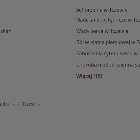
Schorzenia w Tczewie
Nadciśnienie tętnicze w Tc
ńskim
Wady serca w Tczewie
Ból w klatce piersiowej w 
Zaburzenia rytmu serca w 
Choroba niedokrwienna se
Więcej (15)
a
Więcej w kategorii: 
Jądra
Tczew
Zmień miasto
Zmień miasto