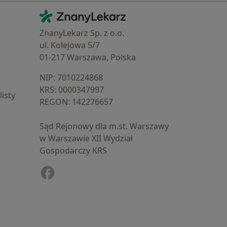
Kontakt
ZnanyLekarz - Strona główna
ZnanyLekarz Sp. z o.o.
ul. Kolejowa 5/7
01-217 Warszawa, Polska
NIP: ⁠7010224868
KRS: ⁠0000347997
isty
REGON: ⁠142276657
Sąd Rejonowy dla m.st. Warszawy
w Warszawie XII Wydział
Gospodarczy KRS
Facebook
otwiera się w nowej karcie