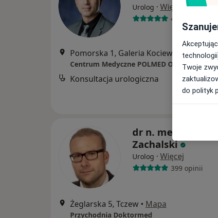
·
Więcej
Urolog
431 opinii
Szanuje
Akceptując
Pomorska 1, Galeria Kociewska - poziom 2, T
technologii
Centrum Medyczne POLMED Oddział Tczew
Twoje zwyc
Konsultacja urologiczna
zaktualizo
do polityk 
dr n. med. Wojcie
Zachalski
·
Więcej
Urolog
399 opinii
Żeglarska 5, Tczew
•
Mapa
Przychodnia Doktormed