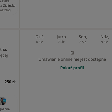
ieszka
cz-Zielińska
matolog
Dziś
Jutro
Sob,
Ndz,
6 Sie
7 Sie
8 Sie
9 Sie
ria,
ęcej
Umawianie online nie jest dostępne
Pokaż profil
250 zł
. Joanna