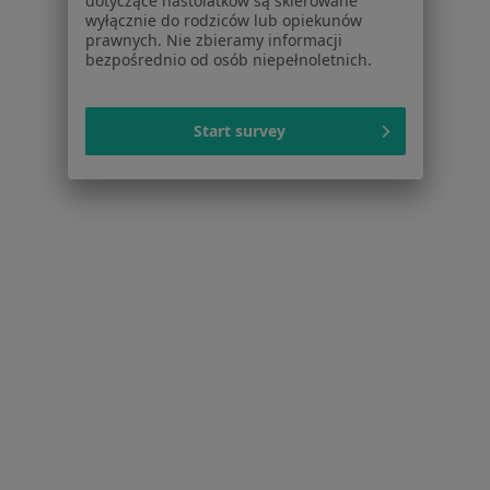
dotyczące nastolatków są skierowane
Pomoc
wyłącznie do rodziców lub opiekunów
prawnych. Nie zbieramy informacji
Aplikacje mobilne
bezpośrednio od osób niepełnoletnich.
Blog dla pacjentów
Dla profesjonalistów
Start survey
Cennik
Dla lekarzy
Dla placówek medycznych
Noa Notes
nowość
Baza wiedzy
Centrum Pomocy dla Specjalisty
Kontakt
ZnanyLekarz - Strona główna
ZnanyLekarz Sp. z o.o.
ul. Kolejowa 5/7
01-217 Warszawa, Polska
NIP: ⁠7010224868