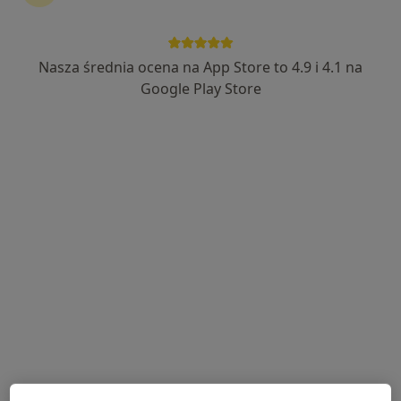
Nasza średnia ocena na App Store to 4.9 i 4.1 na
Aleksandra Trzcińska
Google Play Store
·
Więcej
Laryngolog, Laryngolog dziecięcy
316 opinii
WRZEŚNIA, ulica Zawodzie 1A/U2, Września
•
Mapa
Optiviamed Centrum Medyczne
Konsultacja laryngologiczna
300 zł
Specjalista nie oferuje umawiania online pod tym adresem.
Poproś o wizytę