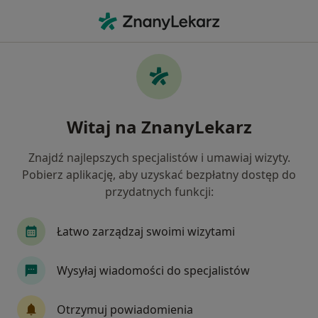
Me
Zapalenie Krtani • Września, wielkopolskie
Filtry
• 1
Ubezpieczenie
Map
Zapalenie krtani specjaliści w Wrześni
Witaj na ZnanyLekarz
Jak działają wyniki wyszukiwania
Znajdź najlepszych specjalistów i umawiaj wizyty.
Pobierz aplikację, aby uzyskać bezpłatny dostęp do
Jakiego specjalisty szukasz?
przydatnych funkcji:
Laryngolog
Laryngolog dziecięcy
Chirurg
Łatwo zarządzaj swoimi wizytami
Wysyłaj wiadomości do specjalistów
Otrzymuj powiadomienia