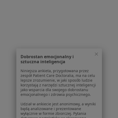
Polityka prywatności pacjentów
Polityka prywatności profesjonalistów
Polityka prywatności dla profesjonalistów, których
dane pozyskaliśmy samodzielnie
Polityka cookies
Jak działają wyniki wyszukiwania
Dostępność
O nas
Praca
Rekrutujemy!
Dobrostan emocjonalny i
Partnerzy
sztuczna inteligencja
Centrum prasowe
Kontakt
Niniejsza ankieta, przygotowana przez
zespół Patient Care Doctoralia, ma na celu
lepsze zrozumienie, w jaki sposób ludzie
Dla pacjentów
korzystają z narzędzi sztucznej inteligencji
jako wsparcia dla swojego dobrostanu
Lekarze
emocjonalnego i zdrowia psychicznego.
Placówki medyczne
Pytania i odpowiedzi
Udział w ankiecie jest anonimowy, a wyniki
będą analizowane i prezentowane
Usługi i zabiegi
wyłącznie w formie zbiorczej. Pytania
Choroby