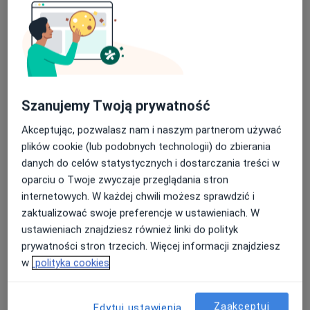
lek. Maciej Michalak
·
Więcej
W trakcie specjalizacji (Laryngolog)
766 opinii
Szanujemy Twoją prywatność
WRZEŚNIA, ulica Zawodzie 1A/U2, Września
•
Mapa
Optiviamed Centrum Medyczne
Akceptując, pozwalasz nam i naszym partnerom używać
Konsultacja laryngologiczna
300 zł
plików cookie (lub podobnych technologii) do zbierania
danych do celów statystycznych i dostarczania treści w
Specjalista nie oferuje umawiania online pod tym adresem.
oparciu o Twoje zwyczaje przeglądania stron
internetowych. W każdej chwili możesz sprawdzić i
Poproś o wizytę
zaktualizować swoje preferencje w ustawieniach. W
ustawieniach znajdziesz również linki do polityk
prywatności stron trzecich. Więcej informacji znajdziesz
w
polityka cookies
Zaakceptuj
Edytuj ustawienia