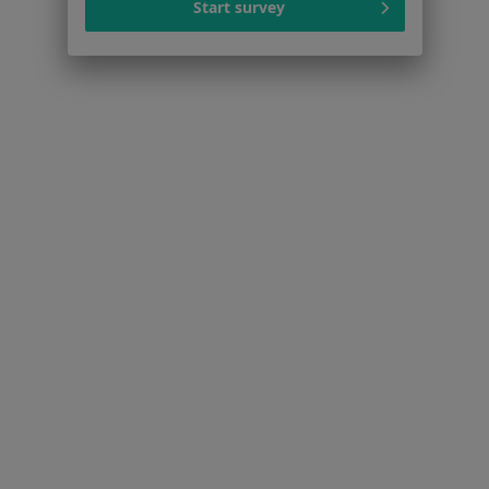
Start survey
Cukrzyca w Nowym Sączu
Niewydolność serca w Nowym Sączu
Alergie skórne w Nowym Sączu
Cukrzyca ciążowa w Nowym Sączu
Więcej (15)
Więcej w kategorii: Schorzenia w Nowym Sąc
Zaburzenia Zachowania Specjaliści W Nowym Sączu
Serwis
Regulamin