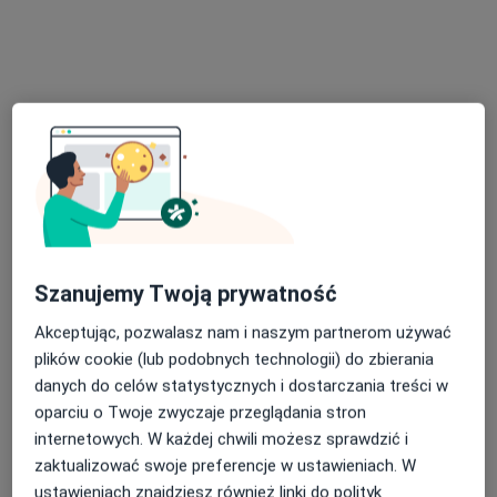
mgr Małgorzata Walkowicz
·
Więcej
Psycholog, Psychoterapeuta, Psycholog dziecięcy
23 opinie
Szanujemy Twoją prywatność
Akceptując, pozwalasz nam i naszym partnerom używać
Adres 1
Adres 2
Online
plików cookie (lub podobnych technologii) do zbierania
danych do celów statystycznych i dostarczania treści w
Józefa Poniatowskiego 2, Nowy Sącz
•
Mapa
oparciu o Twoje zwyczaje przeglądania stron
Centrum Medyczne LUX MED Nowy Sącz - Poniatowskiego 2
internetowych. W każdej chwili możesz sprawdzić i
Konsultacja psychologiczna (pierwsza wizyta)
od 239 zł
zaktualizować swoje preferencje w ustawieniach. W
ustawieniach znajdziesz również linki do polityk
Specjalista nie oferuje umawiania online pod tym adresem.