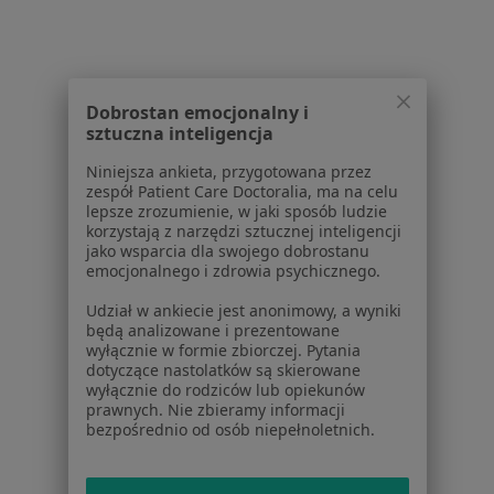
Powiązane wyszukiwania
Dobrostan emocjonalny i
W pobliżu Nowego Sącza
sztuczna inteligencja
Zaburzenia zachowania w Bochni
Niniejsza ankieta, przygotowana przez
zespół Patient Care Doctoralia, ma na celu
Zaburzenia zachowania w Brzesku
lepsze zrozumienie, w jaki sposób ludzie
korzystają z narzędzi sztucznej inteligencji
Zaburzenia zachowania w Gorlicach
jako wsparcia dla swojego dobrostanu
emocjonalnego i zdrowia psychicznego.
Zaburzenia zachowania w Gdowie
Udział w ankiecie jest anonimowy, a wyniki
Zaburzenia zachowania w Tarnowie
będą analizowane i prezentowane
wyłącznie w formie zbiorczej. Pytania
Więcej (1)
dotyczące nastolatków są skierowane
wyłącznie do rodziców lub opiekunów
Więcej w kategorii: W pobliżu Nowego Sącza
prawnych. Nie zbieramy informacji
bezpośrednio od osób niepełnoletnich.
Schorzenia w Nowym Sączu
Nadciśnienie tętnicze w Nowym Sączu