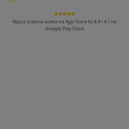
Nasza średnia ocena na App Store to 4.9 i 4.1 na
mgr Katarzyna Kachniarz
Google Play Store
·
Więcej
Psycholog
38 opinii
Adres
Online
Magazynowa 7, Nowy Sącz
•
Mapa
Centrum Terapii Katarzyna Kachniarz
Konsultacja psychologiczna
180 zł
Specjalista nie oferuje umawiania online pod tym adresem.
Poproś o wizytę