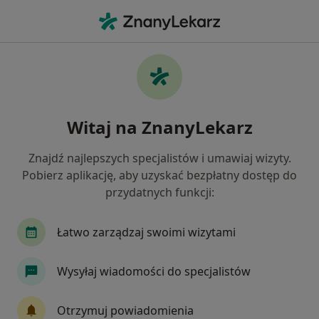
Me
Zaburzenia Zachowania • Nowy Sącz, małopolskie
Filtry
• 1
Mapa
Zaburzenia zachowania specjaliści w
Witaj na ZnanyLekarz
Nowym Sączu
Jak działają wyniki wyszukiwania
Znajdź najlepszych specjalistów i umawiaj wizyty.
Pobierz aplikację, aby uzyskać bezpłatny dostęp do
przydatnych funkcji:
Jakiego specjalisty szukasz?
Psycholog
Psychoterapeuta
Psycholog dz
Łatwo zarządzaj swoimi wizytami
Wysyłaj wiadomości do specjalistów
Otrzymuj powiadomienia