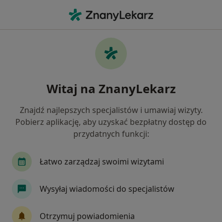
Me
Zaburzenia Seksualne • Łęczna, lubelskie
Filtry
• 1
Ubezpieczenie
Map
Zaburzenia seksualne specjaliści w Łęcznej
Witaj na ZnanyLekarz
Jak działają wyniki wyszukiwania
Znajdź najlepszych specjalistów i umawiaj wizyty.
Pobierz aplikację, aby uzyskać bezpłatny dostęp do
Jakiego specjalisty szukasz?
przydatnych funkcji:
Chirurg
Dermatolog
Ginekolog
Inter
Łatwo zarządzaj swoimi wizytami
Wysyłaj wiadomości do specjalistów
Otrzymuj powiadomienia