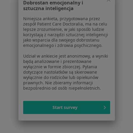
Dobrostan emocjonalny i
sztuczna inteligencja
Cennik
Dla lekarzy
Niniejsza ankieta, przygotowana przez
Dla placówek medycznych
zespół Patient Care Doctoralia, ma na celu
lepsze zrozumienie, w jaki sposób ludzie
Noa Notes
nowość
korzystają z narzędzi sztucznej inteligencji
Baza wiedzy
jako wsparcia dla swojego dobrostanu
Centrum Pomocy dla Specjalisty
emocjonalnego i zdrowia psychicznego.
Kontakt
Udział w ankiecie jest anonimowy, a wyniki
ZnanyLekarz - Strona główna
będą analizowane i prezentowane
wyłącznie w formie zbiorczej. Pytania
ZnanyLekarz Sp. z o.o.
dotyczące nastolatków są skierowane
wyłącznie do rodziców lub opiekunów
ul. Kolejowa 5/7
prawnych. Nie zbieramy informacji
01-217 Warszawa, Polska
bezpośrednio od osób niepełnoletnich.
NIP: ⁠7010224868
KRS: ⁠0000347997
Start survey
REGON: ⁠142276657
Sąd Rejonowy dla m.st. Warszawy w Warszawie XII
Wydział Gospodarczy KRS