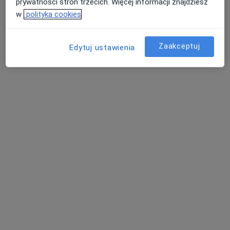
prywatności stron trzecich. Więcej informacji znajdziesz
w
polityka cookies
Zaakceptuj
Edytuj ustawienia
„SGL” Specjalistyczne Gabinety Lekarskie
sp. j. Kusy i Wspólnicy
·
Więcej
Chirurgia, Laryngologia, Ginekologia
14 opinii
Górnicza 3, Łęczna
•
Mapa
Konsultacja chirurgiczna
Pokaż więcej usług
Brak dostępnych specjalistów z wolnymi terminami w tym centrum medycznym.
Pokaż profil