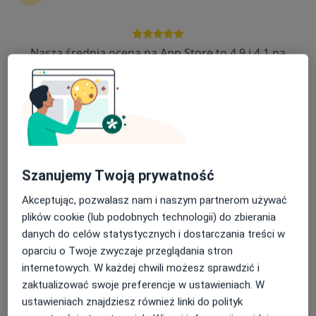
Nasza średnia ocena na App Store to 4.9 i 4.1 na
dr n. med. Mateusz Stasieczek
Google Play Store
·
Więcej
Urolog
4 opinie
Adres 1
Adres 2
Górnicza 3, Łęczna
•
Mapa
Szanujemy Twoją prywatność
„SGL” Specjalistyczne Gabinety Lekarskie sp. j. Kusy i Wspólnicy
Konsultacja urologiczna
Brak ceny
Akceptując, pozwalasz nam i naszym partnerom używać
plików cookie (lub podobnych technologii) do zbierania
Specjalista nie oferuje umawiania online pod tym adresem.
danych do celów statystycznych i dostarczania treści w
Poproś o wizytę
oparciu o Twoje zwyczaje przeglądania stron
internetowych. W każdej chwili możesz sprawdzić i
zaktualizować swoje preferencje w ustawieniach. W
ustawieniach znajdziesz również linki do polityk