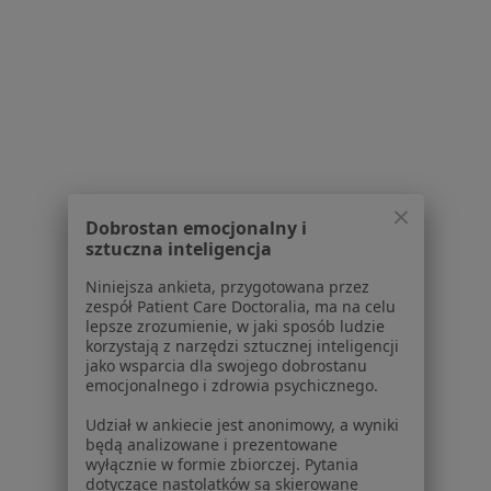
Zaburzenia Psychosomatyczne Specjaliści W Nałęczowie
Serwis
Dobrostan emocjonalny i
Regulamin
sztuczna inteligencja
Polityka prywatności pacjentów
Polityka prywatności profesjonalistów
Niniejsza ankieta, przygotowana przez
zespół Patient Care Doctoralia, ma na celu
Polityka prywatności dla profesjonalistów, których
lepsze zrozumienie, w jaki sposób ludzie
dane pozyskaliśmy samodzielnie
korzystają z narzędzi sztucznej inteligencji
Polityka cookies
jako wsparcia dla swojego dobrostanu
emocjonalnego i zdrowia psychicznego.
Jak działają wyniki wyszukiwania
Dostępność
Udział w ankiecie jest anonimowy, a wyniki
O nas
będą analizowane i prezentowane
wyłącznie w formie zbiorczej. Pytania
Praca
Rekrutujemy!
dotyczące nastolatków są skierowane