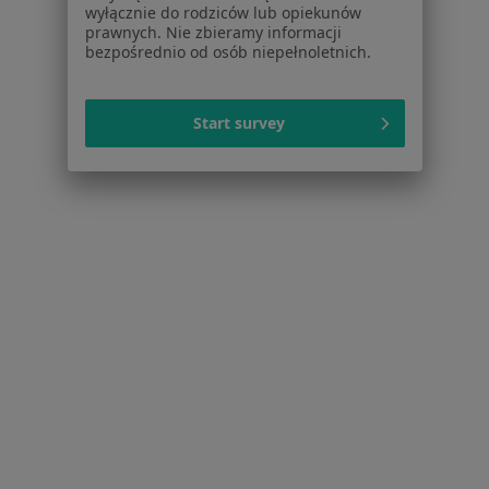
Partnerzy
wyłącznie do rodziców lub opiekunów
Centrum prasowe
prawnych. Nie zbieramy informacji
bezpośrednio od osób niepełnoletnich.
Kontakt
Dla pacjentów
Start survey
Lekarze
Placówki medyczne
Pytania i odpowiedzi
Usługi i zabiegi
Choroby
Pomoc
Aplikacje mobilne
Blog dla pacjentów
Dla profesjonalistów
Cennik
Dla lekarzy
Dla placówek medycznych
Noa Notes
nowość