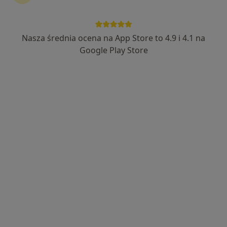
Nasza średnia ocena na App Store to 4.9 i 4.1 na
mgr Aleksandra Hereć
Google Play Store
·
Więcej
Psycholog
57 opinii
Adres
Online
Sosnowa 22/12, Puławy
•
Mapa
Aleksandra Hereć - psycholog / life coach
Konsultacja psychologiczna
180 zł
Specjalista nie oferuje umawiania online pod tym adresem.
Poproś o wizytę