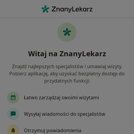
Me
Zaburzenia Psychosomatyczne • Nałęczów, lubelskie
Filtry
• 1
Mapa
Zaburzenia psychosomatyczne specjaliści w
Witaj na ZnanyLekarz
Nałęczowie
Jak działają wyniki wyszukiwania
Znajdź najlepszych specjalistów i umawiaj wizyty.
Pobierz aplikację, aby uzyskać bezpłatny dostęp do
przydatnych funkcji:
Jakiego specjalisty szukasz?
Psycholog
Psychoterapeuta
Psychiatra
Łatwo zarządzaj swoimi wizytami
Wysyłaj wiadomości do specjalistów
Otrzymuj powiadomienia