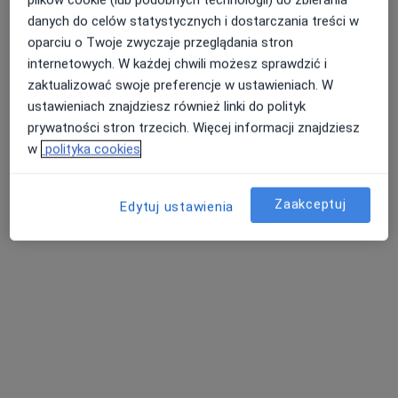
danych do celów statystycznych i dostarczania treści w
Pokaż profil
oparciu o Twoje zwyczaje przeglądania stron
internetowych. W każdej chwili możesz sprawdzić i
zaktualizować swoje preferencje w ustawieniach. W
ustawieniach znajdziesz również linki do polityk
prywatności stron trzecich. Więcej informacji znajdziesz
w
polityka cookies
Zaakceptuj
Edytuj ustawienia
dr n. med. i n. o zdr. Ewa Krzewicka-
Romaniuk
·
Więcej
W trakcie specjalizacji (Psychiatra)
3 opinie
Lipowa 41, Garbów
•
Mapa
Gabinety Skowronek, MARTA SKOWRONEK-KONOPIŃSKA
Konsultacja psychiatryczna
Brak ceny