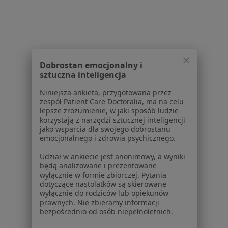
Zaburzenia psychiczne w Wrocławiu
Zaburzenia psychiczne w Legnicy
Zaburzenia psychiczne w Wałbrzychu
Dobrostan emocjonalny i
Zaburzenia psychiczne w Kłodzku
sztuczna inteligencja
Zaburzenia psychiczne w Bielawie
Niniejsza ankieta, przygotowana przez
zespół Patient Care Doctoralia, ma na celu
Więcej (13)
lepsze zrozumienie, w jaki sposób ludzie
Więcej w kategorii: W pobliżu Świdnicy
korzystają z narzędzi sztucznej inteligencji
jako wsparcia dla swojego dobrostanu
Schorzenia w Świdnicy
emocjonalnego i zdrowia psychicznego.
Choroby przewlekłe w Świdnicy
Udział w ankiecie jest anonimowy, a wyniki
będą analizowane i prezentowane
Nadciśnienie tętnicze w Świdnicy
wyłącznie w formie zbiorczej. Pytania
dotyczące nastolatków są skierowane
Choroby dorosłych w Świdnicy
wyłącznie do rodziców lub opiekunów
prawnych. Nie zbieramy informacji
Choroby wewnętrzne w Świdnicy
bezpośrednio od osób niepełnoletnich.
Alergia w Świdnicy