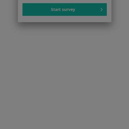
Więcej (15)
Start survey
Więcej w kategorii: Schorzenia w Świdnicy
Zaburzenia Psychiczne Specjaliści W Świdnicy
Serwis
Regulamin
Polityka prywatności pacjentów
Polityka prywatności profesjonalistów
Polityka prywatności dla profesjonalistów, których
dane pozyskaliśmy samodzielnie
Polityka cookies
Jak działają wyniki wyszukiwania