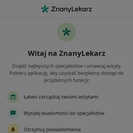
Me
Zaburzenia Psychiczne • świdnica, dolnośląskie
Filtry
• 1
Ubezpieczenie
Map
Zaburzenia psychiczne specjaliści w
Witaj na ZnanyLekarz
Świdnicy
Jak działają wyniki wyszukiwania
Znajdź najlepszych specjalistów i umawiaj wizyty.
Pobierz aplikację, aby uzyskać bezpłatny dostęp do
przydatnych funkcji:
Jakiego specjalisty szukasz?
Psycholog
Psychoterapeuta
Psychiatra
Łatwo zarządzaj swoimi wizytami
Wysyłaj wiadomości do specjalistów
Otrzymuj powiadomienia