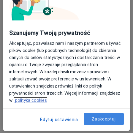
Konsultacja psychologiczna
250 zł
Specjalista nie oferuje umawiania online pod tym adresem.
Poproś o wizytę
Szanujemy Twoją prywatność
Akceptując, pozwalasz nam i naszym partnerom używać
plików cookie (lub podobnych technologii) do zbierania
danych do celów statystycznych i dostarczania treści w
oparciu o Twoje zwyczaje przeglądania stron
internetowych. W każdej chwili możesz sprawdzić i
zaktualizować swoje preferencje w ustawieniach. W
ustawieniach znajdziesz również linki do polityk
prywatności stron trzecich. Więcej informacji znajdziesz
lek. Aleksandra Dziok
w
polityka cookies
·
Więcej
Psychiatra
436 opinii
Zaakceptuj
Edytuj ustawienia
Wrocławska 33 wejscie od ulicy Saperów, Świdnica
•
Mapa
Praktyka Lekarska Aleksandra Dziok