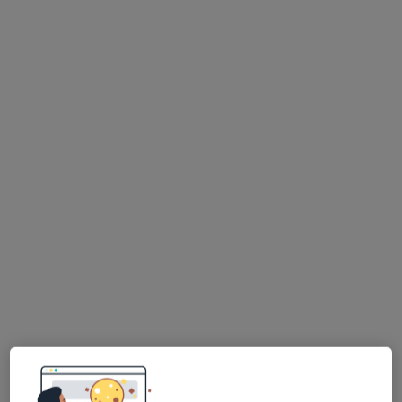
Specjalista nie oferuje umawiania online pod tym adresem.
Poproś o wizytę
mgr Marzena Zdziech-Kryszak
·
Więcej
Psycholog, Psychoterapeuta
163 opinie
Adres
Online
plac Świętej Małgorzaty 1/34, Świdnica
•
Mapa
Gabinet