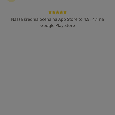
Nasza średnia ocena na App Store to 4.9 i 4.1 na
Google Play Store
Bezpieczne płatności
mgr Olga Czajka
·
Więcej
Psycholog, Psycholog dziecięcy, Psychoterapeuta
64 opinie
Adres
Online
Pafalu 6, Świdnica
•
Mapa
Strefa Emocji
Konsultacja psychologiczna
250 zł
Specjalista nie oferuje umawiania online pod tym adresem.
Poproś o wizytę