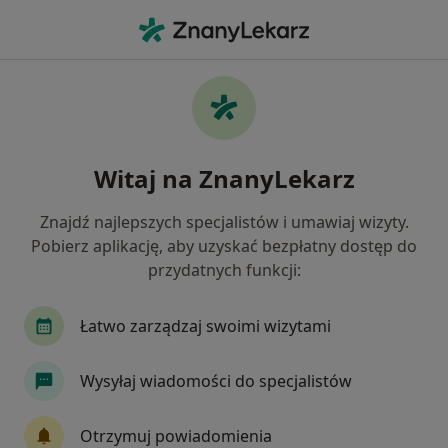
Me
Zaburzenia Odżywiania • Oława, dolnośląskie
Filtry
• 1
Mapa
Zaburzenia odżywiania specjaliści w Oławie
Witaj na ZnanyLekarz
Jak działają wyniki wyszukiwania
Znajdź najlepszych specjalistów i umawiaj wizyty.
Pobierz aplikację, aby uzyskać bezpłatny dostęp do
Jakiego specjalisty szukasz?
przydatnych funkcji:
Psycholog
Psychoterapeuta
Psychiatra
Łatwo zarządzaj swoimi wizytami
Wysyłaj wiadomości do specjalistów
Otrzymuj powiadomienia