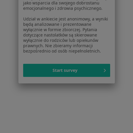
dane pozyskaliśmy samodzielnie
jako wsparcia dla swojego dobrostanu
Polityka cookies
emocjonalnego i zdrowia psychicznego.
Jak działają wyniki wyszukiwania
Udział w ankiecie jest anonimowy, a wyniki
Dostępność
będą analizowane i prezentowane
O nas
wyłącznie w formie zbiorczej. Pytania
dotyczące nastolatków są skierowane
Praca
Rekrutujemy!
wyłącznie do rodziców lub opiekunów
Partnerzy
prawnych. Nie zbieramy informacji
Centrum prasowe
bezpośrednio od osób niepełnoletnich.
Kontakt
Dla pacjentów
Start survey
Lekarze
Placówki medyczne
Pytania i odpowiedzi
Usługi i zabiegi
Choroby
Pomoc
Aplikacje mobilne
Blog dla pacjentów