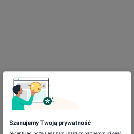
mgr Sebastian Macyszyn
·
Więcej
Psycholog, Psychoterapeuta
14 opinii
Młyńska 52, Oława
•
Mapa
GPSM - Gabinet Psychologiczny Sebastian Macyszyn
Konsultacja psychologiczna (pierwsza wizyta)
200 zł
Specjalista nie oferuje umawiania online pod tym adresem.
Poproś o wizytę
Szanujemy Twoją prywatność
Akceptując, pozwalasz nam i naszym partnerom używać