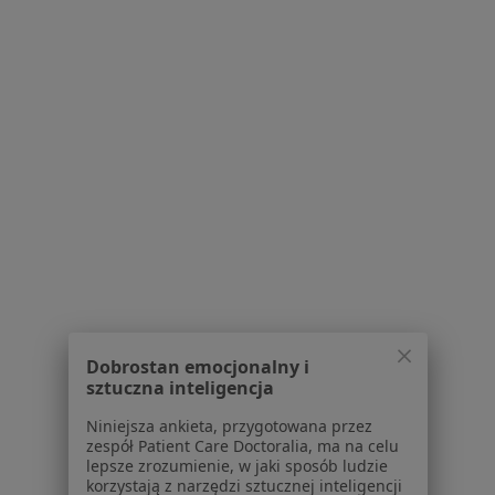
Zapalenie gardła w Oławie
Zapalenie krtani w Oławie
Więcej (13)
Więcej w kategorii: Schorzenia w Oławie
Zaburzenia Odżywiania Specjaliści W Oławie
Serwis
Dobrostan emocjonalny i
sztuczna inteligencja
Regulamin
Polityka prywatności pacjentów
Niniejsza ankieta, przygotowana przez
Polityka prywatności profesjonalistów
zespół Patient Care Doctoralia, ma na celu
lepsze zrozumienie, w jaki sposób ludzie
Polityka prywatności dla profesjonalistów, których
korzystają z narzędzi sztucznej inteligencji