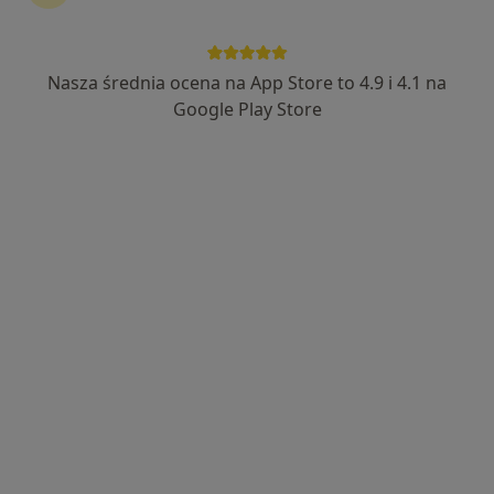
Nasza średnia ocena na App Store to 4.9 i 4.1 na
Bezpieczne płatności
Google Play Store
mgr Dawid Jenczelewski
·
Więcej
Psycholog
Adres
Online
plac Gimnazjalny 5B, Oława
•
Mapa
Gabinet Pomocy Psychologicznej
Konsultacja psychologiczna
200 zł
Specjalista nie oferuje umawiania online pod tym adresem.
Poproś o wizytę