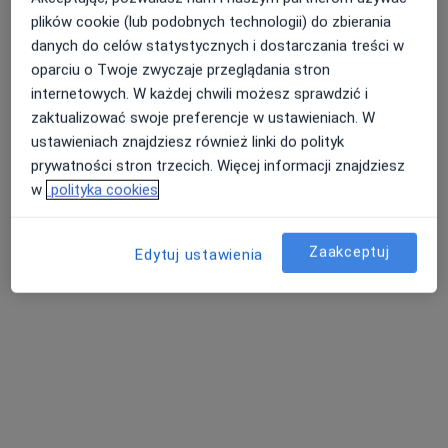
plików cookie (lub podobnych technologii) do zbierania
danych do celów statystycznych i dostarczania treści w
oparciu o Twoje zwyczaje przeglądania stron
internetowych. W każdej chwili możesz sprawdzić i
zaktualizować swoje preferencje w ustawieniach. W
mgr Daria Cerazy
ustawieniach znajdziesz również linki do polityk
·
Więcej
Psycholog, Psychoterapeuta
prywatności stron trzecich. Więcej informacji znajdziesz
36 opinii
w
polityka cookies
Adres
Online
Zaakceptuj
Edytuj ustawienia
Zakrzów 12F, Oława
•
Mapa
Oława Psychoterapia Daria Cerazy
Konsultacja psychologiczna
220 zł
Specjalista nie oferuje umawiania online pod tym adresem.
Poproś o wizytę