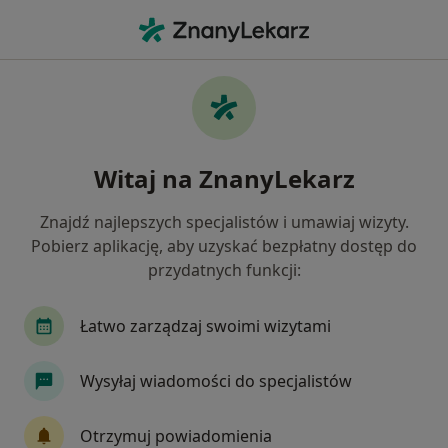
Me
Uzależnienie Od Hazardu • Szczecin, zachodniopomorskie
Filtry
• 1
Ubezpieczenie
Map
Uzależnienie od hazardu specjaliści w
Witaj na ZnanyLekarz
Szczecinie
Jak działają wyniki wyszukiwania
Znajdź najlepszych specjalistów i umawiaj wizyty.
Pobierz aplikację, aby uzyskać bezpłatny dostęp do
przydatnych funkcji:
Jakiego specjalisty szukasz?
Psycholog
Psychoterapeuta
Psychiatra
Łatwo zarządzaj swoimi wizytami
Wysyłaj wiadomości do specjalistów
Otrzymuj powiadomienia