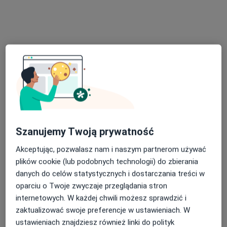
Reymonta 33, Szczecin
•
Mapa
Klinika Psychologiczna Empatia - Michał Lesiak
Bezpłatna konsultacja wstępna - telefoniczna
Darmowa usługa
Specjalista nie oferuje umawiania online pod tym adresem.
Poproś o wizytę
Szanujemy Twoją prywatność
Akceptując, pozwalasz nam i naszym partnerom używać
plików cookie (lub podobnych technologii) do zbierania
danych do celów statystycznych i dostarczania treści w
oparciu o Twoje zwyczaje przeglądania stron
Bezpieczne płatności
internetowych. W każdej chwili możesz sprawdzić i
mgr Julia Poleska
zaktualizować swoje preferencje w ustawieniach. W
·
Więcej
Psycholog
ustawieniach znajdziesz również linki do polityk