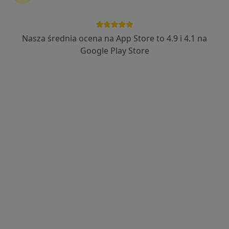
Nasza średnia ocena na App Store to 4.9 i 4.1 na
Google Play Store
Bezpieczne płatności
mgr Adrian Wychowański
·
Więcej
Psycholog, Psychotraumatolog, Seksuolog
93 opinie
Popularny specjalista: pacjenci chętnie płacą
online
Adres
Online
Smolańska 3 pok. 212, Szczecin
•
Mapa
Gabinet Psychologiczny Adrian Wychowański
Konsultacja psychologiczna
250 zł
Specjalista nie oferuje umawiania online pod tym adresem.