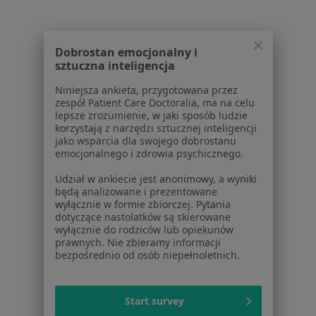
Deptak Bogusława X nr 9 lok. 4 (I piętro), Szczecin
•
Mapa
Centrum Rozwoju i Psychoterapii Step by Step
Dobrostan emocjonalny i
sztuczna inteligencja
Konsultacja psychologiczna
od 220 zł
Niniejsza ankieta, przygotowana przez
Specjalista nie oferuje umawiania online pod tym adresem.
zespół Patient Care Doctoralia, ma na celu
lepsze zrozumienie, w jaki sposób ludzie
Poproś o wizytę
korzystają z narzędzi sztucznej inteligencji
jako wsparcia dla swojego dobrostanu
emocjonalnego i zdrowia psychicznego.
1
2
Udział w ankiecie jest anonimowy, a wyniki
będą analizowane i prezentowane
wyłącznie w formie zbiorczej. Pytania
Powiązane wyszukiwania
dotyczące nastolatków są skierowane
wyłącznie do rodziców lub opiekunów
Schorzenia w Szczecinie
prawnych. Nie zbieramy informacji
bezpośrednio od osób niepełnoletnich.
Depresja w Szczecinie
Zaburzenia emocjonalne w Szczecinie
Start survey
Zaburzenia lękowe w Szczecinie