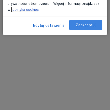
13 opinii
prywatności stron trzecich. Więcej informacji znajdziesz
w
polityka cookies
Adres
Online 1
Online 2
Zaakceptuj
Edytuj ustawienia
Małopolska 11/2, Szczecin
•
Mapa
SensusBalans Sp. z o. o.
Konsultacja psychologiczna
250 zł
Specjalista nie oferuje umawiania online pod tym adresem.
Poproś o wizytę