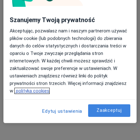
Poproś o wizytę
Szanujemy Twoją prywatność
Akceptując, pozwalasz nam i naszym partnerom używać
plików cookie (lub podobnych technologii) do zbierania
danych do celów statystycznych i dostarczania treści w
oparciu o Twoje zwyczaje przeglądania stron
internetowych. W każdej chwili możesz sprawdzić i
zaktualizować swoje preferencje w ustawieniach. W
ustawieniach znajdziesz również linki do polityk
lek. Maciej Osmański
prywatności stron trzecich. Więcej informacji znajdziesz
·
Więcej
Neurochirurg
w
polityka cookies
150 opinii
Okrzei 66, Włocławek
•
Mapa
Zaakceptuj
Edytuj ustawienia
Zakład Medyczny Diagmed Plus
Konsultacja neurochirurgiczna
od 250 zł
Specjalista nie oferuje umawiania online pod tym adresem.