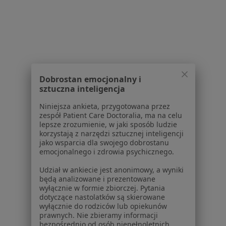
Dostępność
O nas
Praca
Rekrutujemy!
Partnerzy
Centrum prasowe
Kontakt
Dobrostan emocjonalny i
Dla pacjentów
sztuczna inteligencja
Lekarze
Niniejsza ankieta, przygotowana przez
Placówki medyczne
zespół Patient Care Doctoralia, ma na celu
Pytania i odpowiedzi
lepsze zrozumienie, w jaki sposób ludzie
korzystają z narzędzi sztucznej inteligencji
Usługi i zabiegi
jako wsparcia dla swojego dobrostanu
Choroby
emocjonalnego i zdrowia psychicznego.
Pomoc
Udział w ankiecie jest anonimowy, a wyniki
Aplikacje mobilne
będą analizowane i prezentowane
Blog dla pacjentów
wyłącznie w formie zbiorczej. Pytania
dotyczące nastolatków są skierowane
Dla profesjonalistów
wyłącznie do rodziców lub opiekunów
prawnych. Nie zbieramy informacji
Cennik
bezpośrednio od osób niepełnoletnich.