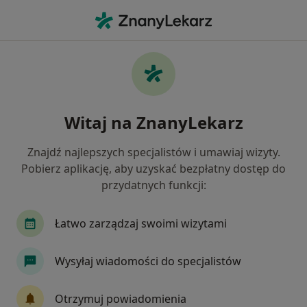
Me
Urazy Kręgosłupa • Włocławek, kujawsko-pomorskie
Filtry
• 1
Mapa
Urazy kręgosłupa specjaliści w Włocławku
Witaj na ZnanyLekarz
Jak działają wyniki wyszukiwania
Znajdź najlepszych specjalistów i umawiaj wizyty.
Pobierz aplikację, aby uzyskać bezpłatny dostęp do
Jakiego specjalisty szukasz?
przydatnych funkcji:
Neurochirurg
Ortopeda
Chirurg
Der
Łatwo zarządzaj swoimi wizytami
Wysyłaj wiadomości do specjalistów
Otrzymuj powiadomienia