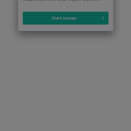
Dla lekarzy
Dla placówek medycznych
Start survey
Noa Notes
nowość
Baza wiedzy
Centrum Pomocy dla Specjalisty
Kontakt
ZnanyLekarz - Strona główna
ZnanyLekarz Sp. z o.o.
ul. Kolejowa 5/7
01-217 Warszawa, Polska
NIP: ⁠7010224868
KRS: ⁠0000347997
REGON: ⁠142276657
Sąd Rejonowy dla m.st. Warszawy w Warszawie XII
Wydział Gospodarczy KRS