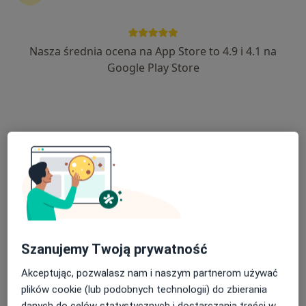
Nasza średnia ocena na App Store to 4.9 i 4.1 na
lek. dent. Mariusz Nanys
Google Play Store
·
Więcej
Stomatolog
3 opinie
Księdza Józefa Stolarczyka 12, Zakopane
•
Mapa
LA DENTICA
Konsultacja stomatologiczna
Brak ceny
Specjalista nie oferuje umawiania online pod tym adresem.
Poproś o wizytę
Szanujemy Twoją prywatność
Akceptując, pozwalasz nam i naszym partnerom używać
plików cookie (lub podobnych technologii) do zbierania
danych do celów statystycznych i dostarczania treści w