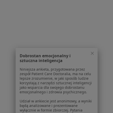
Centrum prasowe
Kontakt
Dla pacjentów
Lekarze
Placówki medyczne
Pytania i odpowiedzi
Usługi i zabiegi
Choroby
Dobrostan emocjonalny i
Pomoc
sztuczna inteligencja
Aplikacje mobilne
Niniejsza ankieta, przygotowana przez
Blog dla pacjentów
zespół Patient Care Doctoralia, ma na celu
lepsze zrozumienie, w jaki sposób ludzie
Dla profesjonalistów
korzystają z narzędzi sztucznej inteligencji
jako wsparcia dla swojego dobrostanu
Cennik
emocjonalnego i zdrowia psychicznego.
Dla lekarzy
Udział w ankiecie jest anonimowy, a wyniki
Dla placówek medycznych
będą analizowane i prezentowane
Noa Notes
nowość
wyłącznie w formie zbiorczej. Pytania