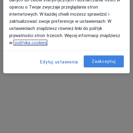
oparciu o Twoje zwyczaje przeglądania stron
internetowych. W każdej chwili możesz sprawdzić i
TATRA-MED
zaktualizować swoje preferencje w ustawieniach. W
ustawieniach znajdziesz również linki do polityk
Stomatologia, Stomatologia dziecięca, Chirurgia
prywatności stron trzecich. Więcej informacji znajdziesz
·
Więcej
stomatologiczna
w
polityka cookies
39 opinii
Adres 1
Adres 2
Zaakceptuj
Edytuj ustawienia
Chramcówki 9, Zakopane
•
Mapa
Konsultacja protetyczna
Pokaż więcej usług
Brak dostępnych specjalistów z wolnymi terminami w tym centrum medycznym.
Pokaż profil