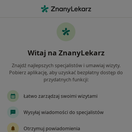
Me
Ubytki Zębów • Zakopane, małopolskie
Filtry
• 1
Mapa
Ubytki zębów specjaliści w Zakopanem
Witaj na ZnanyLekarz
Jak działają wyniki wyszukiwania
Znajdź najlepszych specjalistów i umawiaj wizyty.
Pobierz aplikację, aby uzyskać bezpłatny dostęp do
Jakiego specjalisty szukasz?
przydatnych funkcji:
Stomatolog
Ortodonta
Stomatolog dzieci
Łatwo zarządzaj swoimi wizytami
Wysyłaj wiadomości do specjalistów
Otrzymuj powiadomienia