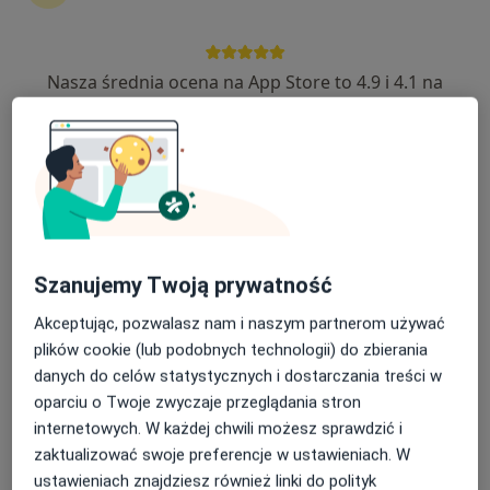
Nasza średnia ocena na App Store to 4.9 i 4.1 na
Mediss Medical Clinic
Google Play Store
·
Więcej
Medycyna estetyczna, Ginekologia, Endokrynologia
1280 opinii
Lotnicza 31, Banino
•
Mapa
Konsultacja endokrynologiczna
240 zł
Pokaż więcej usług
Szanujemy Twoją prywatność
Akceptując, pozwalasz nam i naszym partnerom używać
lek. Adam
lek. Katarzyna Kocyk
lek. Łukasz
plików cookie (lub podobnych technologii) do zbierania
Blumensztajn
endokrynolog
Moszyński
urolog
chirurg dziecięcy
danych do celów statystycznych i dostarczania treści w
oparciu o Twoje zwyczaje przeglądania stron
Brak dostępnych specjalistów z wolnymi terminami w tym centrum medycznym.
internetowych. W każdej chwili możesz sprawdzić i
zaktualizować swoje preferencje w ustawieniach. W
Pokaż profil
ustawieniach znajdziesz również linki do polityk