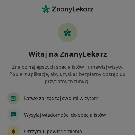
Me
Torbiele • Kartuzy, pomorskie
Filtry
• 1
Ubezpieczenie
Map
Torbiele specjaliści w Kartuzach
Witaj na ZnanyLekarz
Jak działają wyniki wyszukiwania
Znajdź najlepszych specjalistów i umawiaj wizyty.
Pobierz aplikację, aby uzyskać bezpłatny dostęp do
Jakiego specjalisty szukasz?
przydatnych funkcji:
Chirurg
Stomatolog
Alergolog
Chiru
Łatwo zarządzaj swoimi wizytami
Wysyłaj wiadomości do specjalistów
Otrzymuj powiadomienia