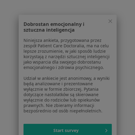
Aplikacje mobilne
Blog dla pacjentów
Dla profesjonalistów
Dobrostan emocjonalny i
sztuczna inteligencja
Cennik
Niniejsza ankieta, przygotowana przez
Dla lekarzy
zespół Patient Care Doctoralia, ma na celu
Dla placówek medycznych
lepsze zrozumienie, w jaki sposób ludzie
Noa Notes
nowość
korzystają z narzędzi sztucznej inteligencji
jako wsparcia dla swojego dobrostanu
Baza wiedzy
emocjonalnego i zdrowia psychicznego.
Centrum Pomocy dla Specjalisty
Udział w ankiecie jest anonimowy, a wyniki
Kontakt
będą analizowane i prezentowane
ZnanyLekarz - Strona główna
wyłącznie w formie zbiorczej. Pytania
dotyczące nastolatków są skierowane
ZnanyLekarz Sp. z o.o.
wyłącznie do rodziców lub opiekunów
ul. Kolejowa 5/7
prawnych. Nie zbieramy informacji
bezpośrednio od osób niepełnoletnich.
01-217 Warszawa, Polska
NIP: ⁠7010224868
Start survey
KRS: ⁠0000347997