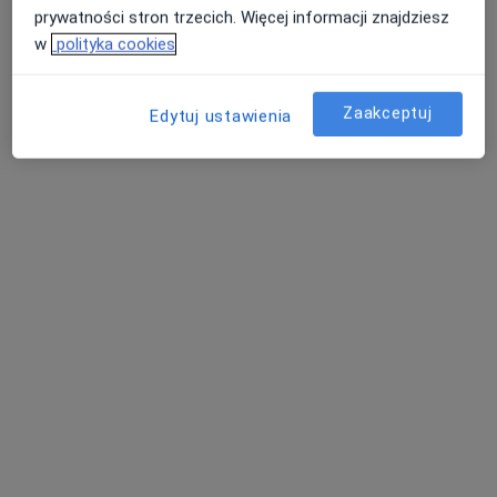
prywatności stron trzecich. Więcej informacji znajdziesz
w
polityka cookies
Zaakceptuj
Edytuj ustawienia
dr n. med. Wojciech Kiewlicz
·
Więcej
Stomatolog, Chirurg
15 opinii
Jeziorna 6d/1, Kartuzy
•
Mapa
Klinika Stomatologiczna Dentium
Badanie RTG
od 20 zł
Specjalista nie oferuje umawiania online pod tym adresem.
Poproś o wizytę