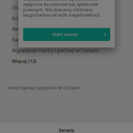
wyłącznie do rodziców lub opiekunów
Choroby ginekologiczne w Czeladzi
prawnych. Nie zbieramy informacji
bezpośrednio od osób niepełnoletnich.
Infekcje dróg rodnych w Czeladzi
Niepowodzenia ciążowe w Czeladzi
Start survey
Rak szyjki macicy w Czeladzi
Wypadanie macicy i pochwy w Czeladzi
Więcej (13)
Więcej w kategorii: Schorzenia w Czeladzi
Torbiel Jajnika Specjaliści W Czeladzi
Serwis