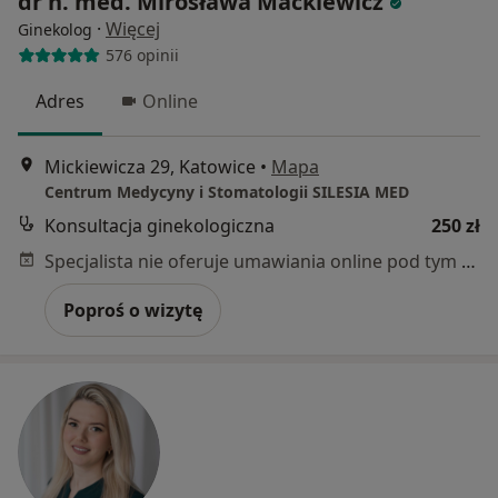
dr n. med. Mirosława Mackiewicz
·
Więcej
Ginekolog
576 opinii
Adres
Online
Mickiewicza 29, Katowice
•
Mapa
Centrum Medycyny i Stomatologii SILESIA MED
Konsultacja ginekologiczna
250 zł
Specjalista nie oferuje umawiania online pod tym adresem.
Poproś o wizytę