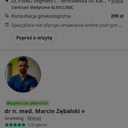
DL PIANO Segment C - Wrocławska 54, Katowice
•
Mapa
Centrum Medyczne GLIVCLINIC
Konsultacja ginekologiczna
299 zł
Specjalista nie oferuje umawiania online pod tym adresem.
Poproś o wizytę
Bezpieczne płatności
dr n. med. Marcin Zębalski
·
Więcej
Ginekolog
123 opinie