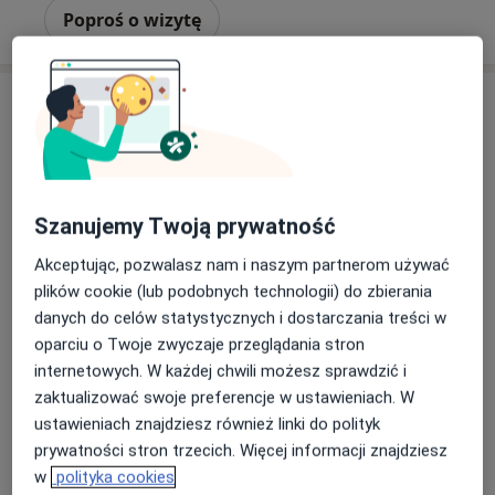
Poproś o wizytę
Szanujemy Twoją prywatność
Akceptując, pozwalasz nam i naszym partnerom używać
Bezpieczne płatności
plików cookie (lub podobnych technologii) do zbierania
dr n. med. Andrzej Brenk
danych do celów statystycznych i dostarczania treści w
·
Więcej
Ginekolog
oparciu o Twoje zwyczaje przeglądania stron
164 opinie
internetowych. W każdej chwili możesz sprawdzić i
11 Listopada 18b/1, Będzin
•
Mapa
zaktualizować swoje preferencje w ustawieniach. W
Top Clinic
ustawieniach znajdziesz również linki do polityk
prywatności stron trzecich. Więcej informacji znajdziesz
Konsultacja ginekologiczna
od 250 zł
w
polityka cookies
Specjalista nie oferuje umawiania online pod tym adresem.