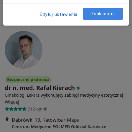
Poproś o wizytę
Zaakceptuj
Edytuj ustawienia
Bezpieczne płatności
dr n. med. Rafał Kierach
·
Ginekolog, Lekarz wykonujący zabiegi medycyny estetycznej
Więcej
312 opinii
Dąbrówki 10, Katowice
•
Mapa
Centrum Medyczne POLMED Oddział Katowice