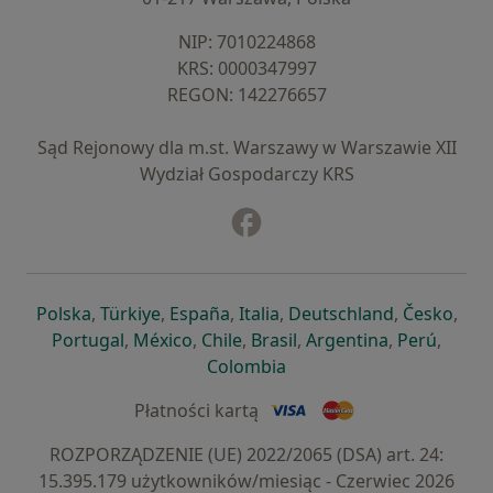
NIP: ⁠7010224868
KRS: ⁠0000347997
REGON: ⁠142276657
Sąd Rejonowy dla m.st. Warszawy w Warszawie XII
Wydział Gospodarczy KRS
Facebook
otwiera się w nowej karcie
otwiera się w nowej karcie
otwiera się w nowej karcie
otwiera się w nowej karcie
otwiera się w nowej karci
otwiera się
otwi
Polska
,
Türkiye
,
España
,
Italia
,
Deutschland
,
Česko
,
otwiera się w nowej karcie
otwiera się w nowej karcie
otwiera się w nowej karcie
otwiera się w nowej kar
otwiera się 
otwier
Portugal
,
México
,
Chile
,
Brasil
,
Argentina
,
Perú
,
otwiera się w nowej karc
Colombia
Płatności kartą
ROZPORZĄDZENIE (UE) 2022/2065 (DSA) art. 24:
15.395.179 użytkowników/miesiąc - Czerwiec 2026