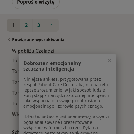
Poproś o wizytę
1
2
3
Powiązane wyszukiwania
W pobliżu Czeladzi
Torbiel jajnika w Katowicach
Dobrostan emocjonalny i
sztuczna inteligencja
Torbiel jajnika w Gliwicach
Niniejsza ankieta, przygotowana przez
Torbiel jajnika w Sosnowcu
zespół Patient Care Doctoralia, ma na celu
lepsze zrozumienie, w jaki sposób ludzie
Torbiel jajnika w Rudzie Śląskiej
korzystają z narzędzi sztucznej inteligencji
jako wsparcia dla swojego dobrostanu
Torbiel jajnika w Chorzowie
emocjonalnego i zdrowia psychicznego.
Więcej (15)
Udział w ankiecie jest anonimowy, a wyniki
Więcej w kategorii: W pobliżu Czeladzi
będą analizowane i prezentowane
wyłącznie w formie zbiorczej. Pytania
Schorzenia w Czeladzi
dotyczące nastolatków są skierowane