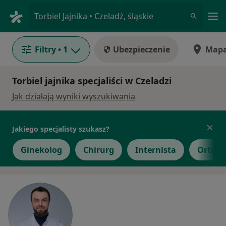
Me
Torbiel Jajnika • Czeladź, śląskie
Filtry
• 1
Ubezpieczenie
Map
Torbiel jajnika specjaliści w Czeladzi
Jak działają wyniki wyszukiwania
Jakiego specjalisty szukasz?
Ginekolog
Chirurg
Internista
Ortope