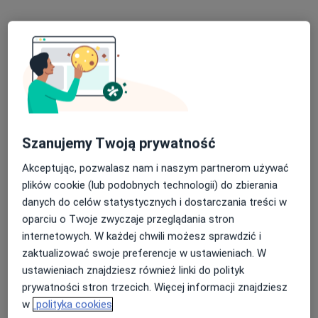
Specjalista nie oferuje umawiania online pod tym adresem.
Poproś o wizytę
Szanujemy Twoją prywatność
Akceptując, pozwalasz nam i naszym partnerom używać
plików cookie (lub podobnych technologii) do zbierania
danych do celów statystycznych i dostarczania treści w
lek. Grzegorz Dul
oparciu o Twoje zwyczaje przeglądania stron
·
Więcej
Urolog
internetowych. W każdej chwili możesz sprawdzić i
43 opinie
zaktualizować swoje preferencje w ustawieniach. W
Aleja Rzeczypospolitej 116, Legnica
•
Mapa
ustawieniach znajdziesz również linki do polityk
Gabinet urologiczny LEGNICA
prywatności stron trzecich. Więcej informacji znajdziesz
w
polityka cookies
Konsultacja urologiczna (kolejna wizyta)
300 zł