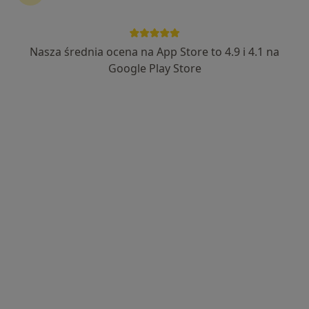
Nasza średnia ocena na App Store to 4.9 i 4.1 na
Google Play Store
lek. Bartłomiej Stach
·
Więcej
Urolog
536 opinii
Adres 1
Adres 2
Fabryczna 22, Legnica
•
Mapa
Pro Medical Clinic Advanced
Konsultacja urologiczna
350 zł
Specjalista nie oferuje umawiania online pod tym adresem.