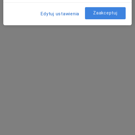
Specjalista nie oferuje umawiania online pod tym adresem.
Zaakceptuj
Edytuj ustawienia
Poproś o wizytę
Pro Medical Clinic
·
Więcej
Chirurgia, Medycyna estetyczna, Pediatria
2396 opinii
Fabryczna 22, Legnica
•
Mapa
Konsultacja z zakresu medycyny estetycznej
100 zł
Pokaż więcej usług