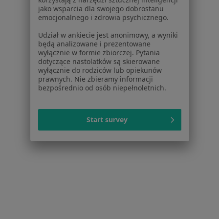
jako wsparcia dla swojego dobrostanu
emocjonalnego i zdrowia psychicznego.
Udział w ankiecie jest anonimowy, a wyniki
będą analizowane i prezentowane
wyłącznie w formie zbiorczej. Pytania
Serwis
dotyczące nastolatków są skierowane
wyłącznie do rodziców lub opiekunów
Regulamin
prawnych. Nie zbieramy informacji
Polityka prywatności pacjentów
bezpośrednio od osób niepełnoletnich.
Polityka prywatności profesjonalistów
Polityka prywatności dla profesjonalistów, których
Start survey
dane pozyskaliśmy samodzielnie
Polityka cookies
Jak działają wyniki wyszukiwania
Dostępność
O nas
Praca
Rekrutujemy!
Partnerzy
Centrum prasowe
Kontakt