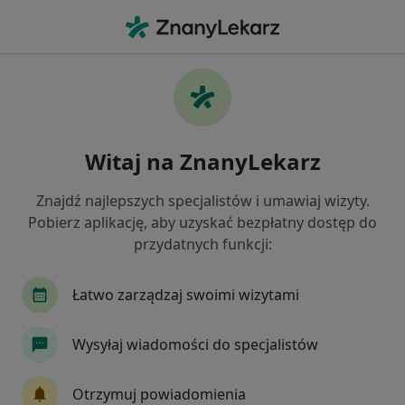
Me
Stulejka • Legnica, dolnośląskie
Filtry
• 1
Ubezpieczenie
Map
Stulejka specjaliści w Legnicy
Witaj na ZnanyLekarz
Jak działają wyniki wyszukiwania
Znajdź najlepszych specjalistów i umawiaj wizyty.
Pobierz aplikację, aby uzyskać bezpłatny dostęp do
Jakiego specjalisty szukasz?
przydatnych funkcji:
Urolog
Chirurg
Endokrynolog
Łatwo zarządzaj swoimi wizytami
Ginekolog
Dermatolog
Wysyłaj wiadomości do specjalistów
Zobacz więcej
Otrzymuj powiadomienia