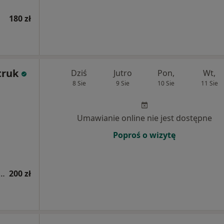
180 zł
truk
Dziś
Jutro
Pon,
Wt,
8 Sie
9 Sie
10 Sie
11 Sie
Umawianie online nie jest dostępne
Poproś o wizytę
a fizjoterapeutyczna (kolejna wizyta)
200 zł