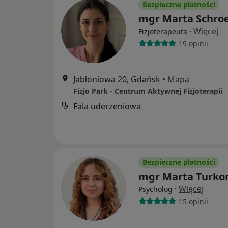
Bezpieczne płatności
mgr Marta Schro
·
Więcej
Fizjoterapeuta
19 opinii
Jabłoniowa 20, Gdańsk
•
Mapa
Fizjo Park - Centrum Aktywnej Fizjoterapii
Fala uderzeniowa
Bezpieczne płatności
mgr Marta Turko
·
Więcej
Psycholog
15 opinii