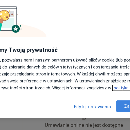
Umawianie online nie jest dostępne
Poproś o wizytę
płacą
my Twoją prywatność
, pozwalasz nam i naszym partnerom używać plików cookie (lub p
) do zbierania danych do celów statystycznych i dostarczania treśc
zaje przeglądania stron internetowych. W każdej chwili możesz spr
200 zł
wać swoje preferencje w ustawieniach. W ustawieniach znajdziesz ró
prywatności stron trzecich. Więcej informacji znajdziesz w
polityka
Dziś
Jutro
Pon,
Wt,
8 Sie
9 Sie
10 Sie
11 Sie
Za
Edytuj ustawienia
Umawianie online nie jest dostępne