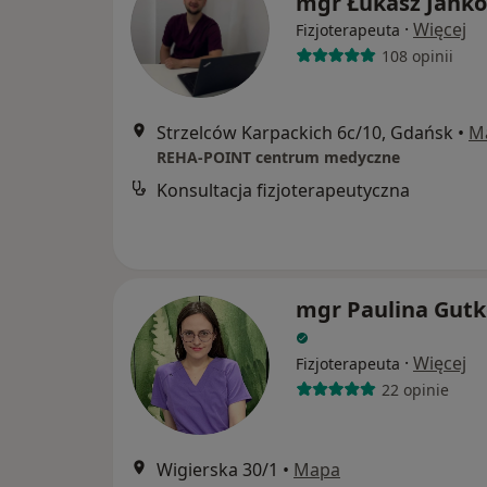
mgr Łukasz Jank
·
Więcej
Fizjoterapeuta
108 opinii
Strzelców Karpackich 6c/10, Gdańsk
•
M
REHA-POINT centrum medyczne
Konsultacja fizjoterapeutyczna
mgr Paulina Gut
·
Więcej
Fizjoterapeuta
22 opinie
Wigierska 30/1
•
Mapa