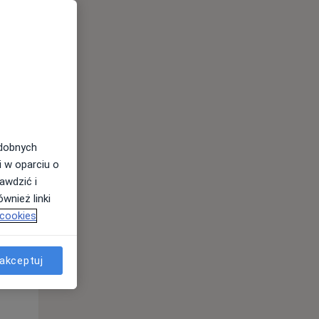
odobnych
i w oparciu o
awdzić i
wnież linki
 cookies
Śr,
Czw,
Pt,
12 Sie
13 Sie
14 Sie
akceptuj