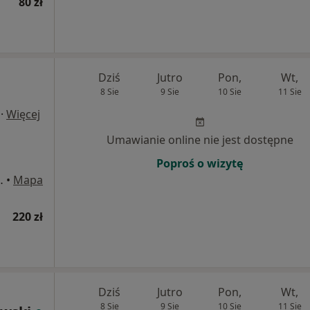
80 zł
Dziś
Jutro
Pon,
Wt,
8 Sie
9 Sie
10 Sie
11 Sie
·
Więcej
Umawianie online nie jest dostępne
Poproś o wizytę
wskiego 3, Gdańsk
•
Mapa
220 zł
Dziś
Jutro
Pon,
Wt,
8 Sie
9 Sie
10 Sie
11 Sie