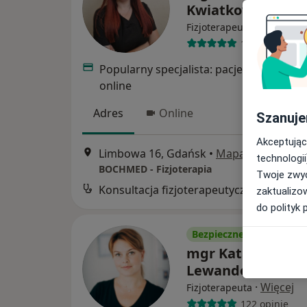
Kwiatkowska
·
Więcej
Fizjoterapeuta
114 opinii
Popularny specjalista: pacjenci chętnie 
online
Adres
Online
Szanuje
Akceptując
Limbowa 16, Gdańsk
•
Mapa
technologii
BOCHMED - Fizjoterapia
Twoje zwyc
Konsultacja fizjoterapeutyczna
zaktualizo
do polityk 
Bezpieczne płatności
mgr Katarzyna
Lewandowska
·
Więcej
Fizjoterapeuta
122 opinie