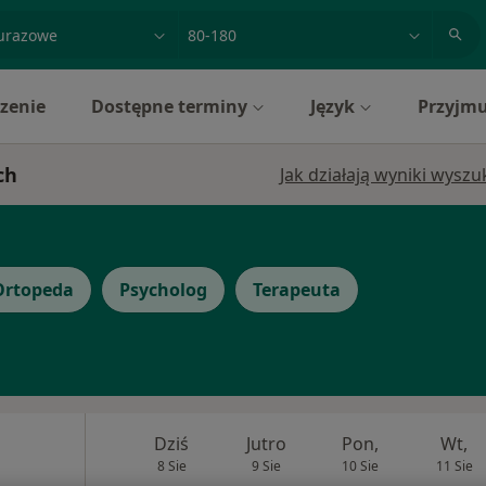
acja, badanie lub nazwisko
miasto lub dzielnica
zenie
Dostępne terminy
Język
Przyjmu
ch
Jak działają wyniki wysz
Ortopeda
Psycholog
Terapeuta
Dziś
Jutro
Pon,
Wt,
8 Sie
9 Sie
10 Sie
11 Sie