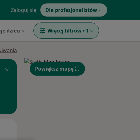
Zaloguj się
Dla profesjonalistów
je dzieci
Więcej filtrów
•
1
ukiwania
Powiększ mapę
Śr,
Czw,
Pt,
12 Sie
13 Sie
14 Sie