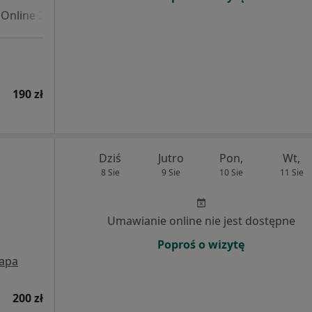
Online 2
190 zł
Dziś
Jutro
Pon,
Wt,
8 Sie
9 Sie
10 Sie
11 Sie
Umawianie online nie jest dostępne
Poproś o wizytę
apa
200 zł