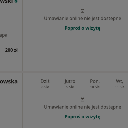
owski
Umawianie online nie jest dostępne
Poproś o wizytę
apa
200 zł
kowska
Dziś
Jutro
Pon,
Wt,
8 Sie
9 Sie
10 Sie
11 Sie
Umawianie online nie jest dostępne
Poproś o wizytę