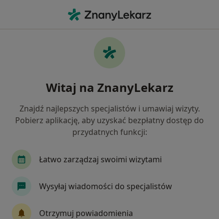
Me
Rwa Barkowa • Tarnowo Podgórne, wielkopolskie
Filtry
• 1
Mapa
Rwa barkowa specjaliści w Tarnowie
Witaj na ZnanyLekarz
Podgórnym
Jak działają wyniki wyszukiwania
Znajdź najlepszych specjalistów i umawiaj wizyty.
Pobierz aplikację, aby uzyskać bezpłatny dostęp do
przydatnych funkcji:
Jakiego specjalisty szukasz?
Fizjoterapeuta
Ortopeda
Neurolog
C
Łatwo zarządzaj swoimi wizytami
Wysyłaj wiadomości do specjalistów
Otrzymuj powiadomienia