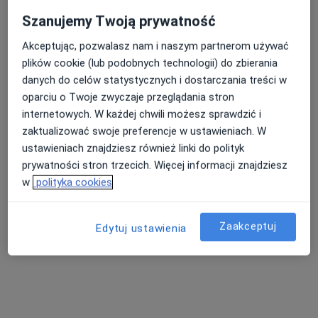
Szanujemy Twoją prywatność
Akceptując, pozwalasz nam i naszym partnerom używać
mgr Patryk Kurek
plików cookie (lub podobnych technologii) do zbierania
·
Więcej
Fizjoterapeuta
danych do celów statystycznych i dostarczania treści w
5 opinii
oparciu o Twoje zwyczaje przeglądania stron
internetowych. W każdej chwili możesz sprawdzić i
Rynkowa 63, Przeźmierowo
•
Mapa
zaktualizować swoje preferencje w ustawieniach. W
Scanmed S.A Centrum Medyczne Przeźmierowo
ustawieniach znajdziesz również linki do polityk
Konsultacja fizjoterapeutyczna
50 zł
prywatności stron trzecich. Więcej informacji znajdziesz
Specjalista nie oferuje umawiania online pod tym adresem.
w
polityka cookies
Poproś o wizytę
Zaakceptuj
Edytuj ustawienia