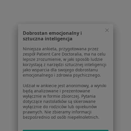
Rwa barkowa w Przeźmierowie
Rwa barkowa w Komornikach
Więcej (14)
Więcej w kategorii: W pobliżu Tarnowa Podgó
Dobrostan emocjonalny i
sztuczna inteligencja
Schorzenia w Tarnowie Podgórnym
Niniejsza ankieta, przygotowana przez
Nadciśnienie tętnicze w Tarnowie Podgórnym
zespół Patient Care Doctoralia, ma na celu
lepsze zrozumienie, w jaki sposób ludzie
Ból w klatce piersiowej w Tarnowie Podgórnym
korzystają z narzędzi sztucznej inteligencji
jako wsparcia dla swojego dobrostanu
Choroba niedokrwienna serca w Tarnowie
emocjonalnego i zdrowia psychicznego.
Podgórnym
Udział w ankiecie jest anonimowy, a wyniki
Choroba wieńcowa w Tarnowie Podgórnym
będą analizowane i prezentowane
wyłącznie w formie zbiorczej. Pytania
Choroby układu krążenia w Tarnowie Podgórnym
dotyczące nastolatków są skierowane
wyłącznie do rodziców lub opiekunów
Więcej (15)
prawnych. Nie zbieramy informacji
bezpośrednio od osób niepełnoletnich.
Więcej w kategorii: Schorzenia w Tarnowie 