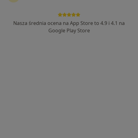
Nasza średnia ocena na App Store to 4.9 i 4.1 na
mgr Marcin Bartlewicz
Google Play Store
·
Więcej
Fizjoterapeuta
100 opinii
Szkolna 22D, Rokietnica
•
Mapa
FizjOsteon - Marcin Bartlewicz
Konsultacja fizjoterapeutyczna
200 zł
Specjalista nie oferuje umawiania online pod tym adresem.
Poproś o wizytę