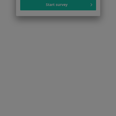
Start survey
Rwa Barkowa Specjaliści W Tarnowie Podgórnym
Serwis
Regulamin
Polityka prywatności pacjentów
Polityka prywatności profesjonalistów
Polityka prywatności dla profesjonalistów, których
dane pozyskaliśmy samodzielnie
Polityka cookies
Jak działają wyniki wyszukiwania
Dostępność
O nas
Praca
Rekrutujemy!
Partnerzy