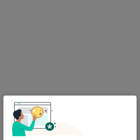
dr n. med. Michalina Jasiak-Zatońska
·
Więcej
Neurolog
98 opinii
Rynkowa 5, Przeźmierowo
•
Mapa
BOmedica
Konsultacja neurologiczna
300 zł
Specjalista nie oferuje umawiania online pod tym adresem.
Poproś o wizytę