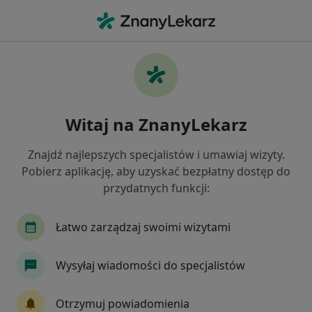
Me
Rak Płuc • Wrocław, dolnośląskie
Filtry
• 1
Ubezpieczenie
Map
Rak płuc specjaliści w Wrocławiu
Witaj na ZnanyLekarz
Jak działają wyniki wyszukiwania
Znajdź najlepszych specjalistów i umawiaj wizyty.
Pobierz aplikację, aby uzyskać bezpłatny dostęp do
Jakiego specjalisty szukasz?
przydatnych funkcji:
Chirurg
Internista
Pulmonolog
Endo
Łatwo zarządzaj swoimi wizytami
Wysyłaj wiadomości do specjalistów
Otrzymuj powiadomienia