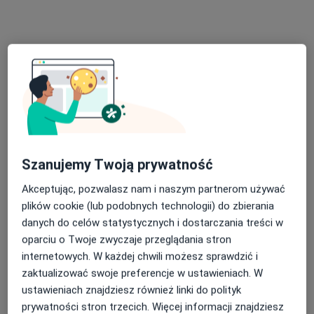
dr n. med. Dominika Urbanik
Szanujemy Twoją prywatność
·
Więcej
Internista, W trakcie specjalizacji (Pulmonolog)
9 opinii
Akceptując, pozwalasz nam i naszym partnerom używać
plików cookie (lub podobnych technologii) do zbierania
Adres 1
Adres 2
Adres 3
Adres 4
Adres 5
danych do celów statystycznych i dostarczania treści w
oparciu o Twoje zwyczaje przeglądania stron
al. Wiśniowa 83 D-E, Wrocław
•
Mapa
internetowych. W każdej chwili możesz sprawdzić i
OMNI Clinic Centrum Medyczne
zaktualizować swoje preferencje w ustawieniach. W
ustawieniach znajdziesz również linki do polityk
Konsultacja pulmonologiczna
280 zł
prywatności stron trzecich. Więcej informacji znajdziesz