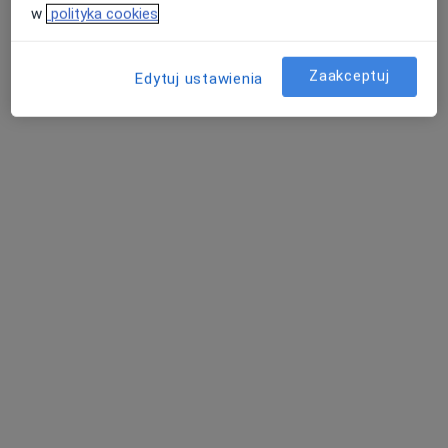
Specjalista nie oferuje umawiania online pod tym adresem.
w
polityka cookies
Poproś o wizytę
Zaakceptuj
Edytuj ustawienia
Bezpieczne płatności
Mira Dziwulska
·
Więcej
Pulmonolog
31 opinii
Adres 1
Adres 2