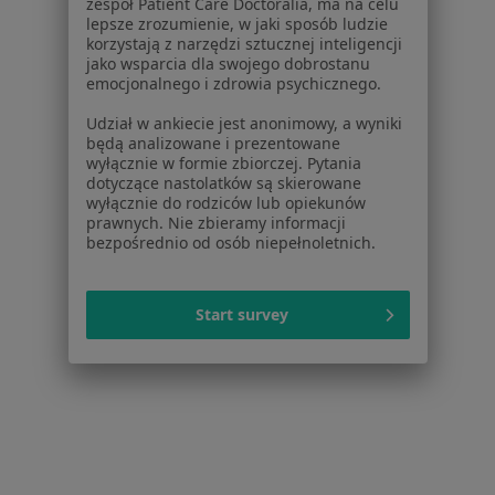
zespół Patient Care Doctoralia, ma na celu
lepsze zrozumienie, w jaki sposób ludzie
Poproś o wizytę
korzystają z narzędzi sztucznej inteligencji
jako wsparcia dla swojego dobrostanu
emocjonalnego i zdrowia psychicznego.
1
2
3
4
5
Udział w ankiecie jest anonimowy, a wyniki
będą analizowane i prezentowane
wyłącznie w formie zbiorczej. Pytania
Powiązane wyszukiwania
dotyczące nastolatków są skierowane
wyłącznie do rodziców lub opiekunów
Schorzenia w Wrocławiu
prawnych. Nie zbieramy informacji
bezpośrednio od osób niepełnoletnich.
Nadciśnienie tętnicze w Wrocławiu
Cukrzyca w Wrocławiu
Start survey
Nadciśnienie w Wrocławiu
Niewydolność serca w Wrocławiu
Choroba niedokrwienna serca w Wrocławiu
Więcej (15)
Więcej w kategorii: Schorzenia w Wrocławiu