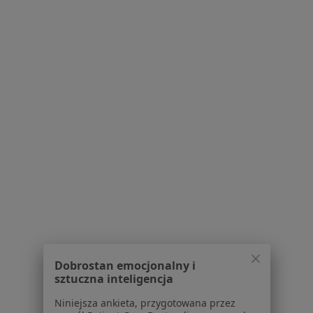
lek. Magdalena Milewicz
·
Więcej
Internista, Pulmonolog
52 opinie
Adres 1
Adres 2
Adres 3
Online
Śliczna 7/1, Wrocław
•
Mapa
Centrum Medyczne Prime Medical
Dobrostan emocjonalny i
sztuczna inteligencja
Konsultacja internistyczna
250 zł
Specjalista nie oferuje umawiania online pod tym adresem.
Niniejsza ankieta, przygotowana przez