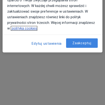
oparciu o Twoje zwyczaje przeglądania stron
internetowych. W każdej chwili możesz sprawdzić i
mgr Paweł Murias
mgr Filip Koc
mgr Artur Nazarczuk
fizjoterapeuta
osteopata
fizjoterapeuta
zaktualizować swoje preferencje w ustawieniach. W
ustawieniach znajdziesz również linki do polityk
Zobacz wszystkich 13 specjalistów
prywatności stron trzecich. Więcej informacji znajdziesz
Brak dostępnych specjalistów z wolnymi terminami w tym centrum medycznym.
w
polityka cookies
Pokaż profil
Zaakceptuj
Edytuj ustawienia
Bezpieczne płatności
Centrum Medyczne Niwa
·
Więcej
Chirurgia, Chirurgia naczyniowa, Diabetologia