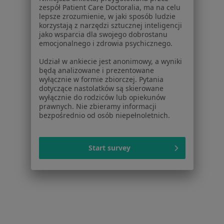
zespół Patient Care Doctoralia, ma na celu
Polityka cookies
lepsze zrozumienie, w jaki sposób ludzie
Jak działają wyniki wyszukiwania
korzystają z narzędzi sztucznej inteligencji
Dostępność
jako wsparcia dla swojego dobrostanu
emocjonalnego i zdrowia psychicznego.
O nas
Praca
Rekrutujemy!
Udział w ankiecie jest anonimowy, a wyniki
Partnerzy
będą analizowane i prezentowane
wyłącznie w formie zbiorczej. Pytania
Centrum prasowe
dotyczące nastolatków są skierowane
Kontakt
wyłącznie do rodziców lub opiekunów
prawnych. Nie zbieramy informacji
Dla pacjentów
bezpośrednio od osób niepełnoletnich.
Lekarze
Placówki medyczne
Start survey
Pytania i odpowiedzi
Usługi i zabiegi
Choroby
Pomoc
Aplikacje mobilne
Blog dla pacjentów