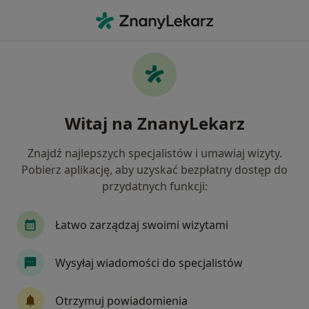
Me
Rak Odbytnicy • Głogów Małopolski, podkarpackie
Filtry
• 1
Ubezpieczenie
Map
Rak odbytnicy specjaliści w Głogowie
Witaj na ZnanyLekarz
Małopolskim
Jak działają wyniki wyszukiwania
Znajdź najlepszych specjalistów i umawiaj wizyty.
Pobierz aplikację, aby uzyskać bezpłatny dostęp do
przydatnych funkcji:
Jakiego specjalisty szukasz?
Chirurg
Neurolog
Urolog
Internista
Łatwo zarządzaj swoimi wizytami
Wysyłaj wiadomości do specjalistów
Otrzymuj powiadomienia