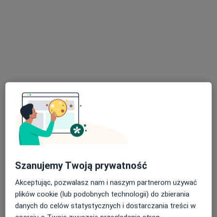
Bezpieczne płatności
Zrozum Ciało - Centrum Zdrowia
·
Więcej
Osteopatia, Fizjoterapia, Rehabilitacja medyczna
962 opinie
Adres 1
Adres 2
Aleja Generała Leopolda Okulickiego 20 Lokal b12, Rzeszów
•
Mapa
Szanujemy Twoją prywatność
Konsultacja dietetyczna
180 zł
Akceptując, pozwalasz nam i naszym partnerom używać
Pokaż więcej usług
plików cookie (lub podobnych technologii) do zbierania
danych do celów statystycznych i dostarczania treści w