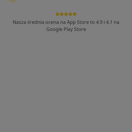
Nasza średnia ocena na App Store to 4.9 i 4.1 na
lek. Jarosław Szpunar
Google Play Store
·
Więcej
Chirurg
68 opinii
Adres 1
Adres 2
Adres 3
Rycerska 4, Rzeszów
•
Mapa
Kliniczny Oddział Chirurgii Ogólnej, Szpital Miejski w Rzeszowie
Laparoskopowa operacja przepukliny
Brak ceny
Specjalista nie oferuje umawiania online pod tym adresem.
Poproś o wizytę