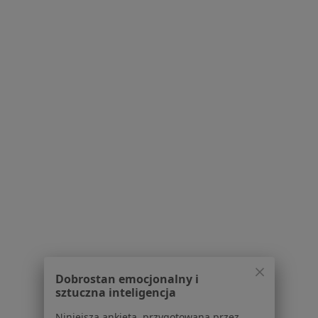
Więcej w kategorii: Schorzenia w Zielonej Gór
Przerost Prostaty Specjaliści W Zielonej Górze
Serwis
Regulamin
Polityka prywatności pacjentów
Polityka prywatności profesjonalistów
Polityka prywatności dla profesjonalistów, których
dane pozyskaliśmy samodzielnie
Polityka cookies
Dobrostan emocjonalny i
sztuczna inteligencja
Jak działają wyniki wyszukiwania
Dostępność
Niniejsza ankieta, przygotowana przez