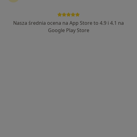
Nasza średnia ocena na App Store to 4.9 i 4.1 na
Google Play Store
Bezpieczne płatności
dr n. med. Marek Chlamtacz
Urolog, Chirurg
36 opinii
HoLEP,TULA, Hemoroidy,RIRS,Taśma
TOT,Wazektomia,
Studia Doktoranckie na Charite Berlin, Dr.med.
Pacjenci cenią mnie za operacje Laserowe
Popularny specjalista: pacjenci chętnie płacą
online
Adres 1
Adres 2
Online
Anieli Krzywoń 4D, Zielona Góra
•
Mapa