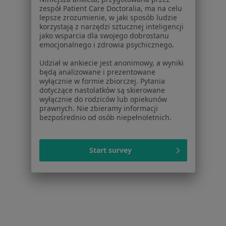
O nas
zespół Patient Care Doctoralia, ma na celu
lepsze zrozumienie, w jaki sposób ludzie
Praca
Rekrutujemy!
korzystają z narzędzi sztucznej inteligencji
Partnerzy
jako wsparcia dla swojego dobrostanu
Centrum prasowe
emocjonalnego i zdrowia psychicznego.
Kontakt
Udział w ankiecie jest anonimowy, a wyniki
będą analizowane i prezentowane
Dla pacjentów
wyłącznie w formie zbiorczej. Pytania
dotyczące nastolatków są skierowane
Lekarze
wyłącznie do rodziców lub opiekunów
Placówki medyczne
prawnych. Nie zbieramy informacji
Pytania i odpowiedzi
bezpośrednio od osób niepełnoletnich.
Usługi i zabiegi
Choroby
Start survey
Pomoc
Aplikacje mobilne
Blog dla pacjentów
Dla profesjonalistów
Cennik