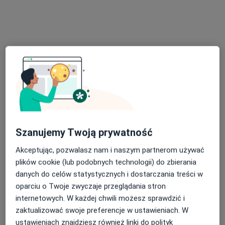
Dr.Chlamtacz Klinik
Konsultacja chirurgiczna
400 zł
Specjalista nie oferuje umawiania online pod tym adresem.
Poproś o wizytę
Szanujemy Twoją prywatność
Akceptując, pozwalasz nam i naszym partnerom używać
plików cookie (lub podobnych technologii) do zbierania
danych do celów statystycznych i dostarczania treści w
lek. Daniel Barycki
oparciu o Twoje zwyczaje przeglądania stron
·
Więcej
Urolog
internetowych. W każdej chwili możesz sprawdzić i
425 opinii
zaktualizować swoje preferencje w ustawieniach. W
ustawieniach znajdziesz również linki do polityk
Adres 1
Adres 2
Online