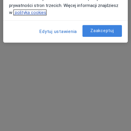
prywatności stron trzecich. Więcej informacji znajdziesz
w
polityka cookies
Kupiecka 14, Zielona Góra
•
Mapa
Prywatny Gabinet Urologiczny Kupiecka 14
Zaakceptuj
Konsultacja urologiczna
350 zł
Edytuj ustawienia
Specjalista nie oferuje umawiania online pod tym adresem.
Poproś o wizytę
lek. Krzysztof Stanisławski
·
Więcej
W trakcie specjalizacji (Urolog)