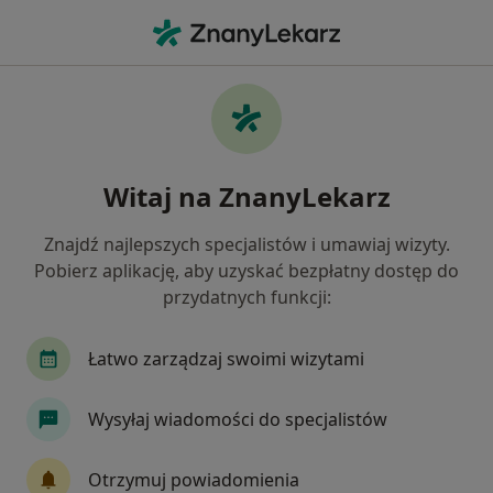
Me
Przerost Prostaty • Zielona Góra, lubuskie
Filtry
• 1
Ubezpieczenie
Map
Przerost prostaty specjaliści w Zielonej
Witaj na ZnanyLekarz
Górze
Jak działają wyniki wyszukiwania
Znajdź najlepszych specjalistów i umawiaj wizyty.
Pobierz aplikację, aby uzyskać bezpłatny dostęp do
przydatnych funkcji:
Jakiego specjalisty szukasz?
Urolog
Chirurg
Ginekolog
Lekarz ro
Łatwo zarządzaj swoimi wizytami
Wysyłaj wiadomości do specjalistów
Otrzymuj powiadomienia